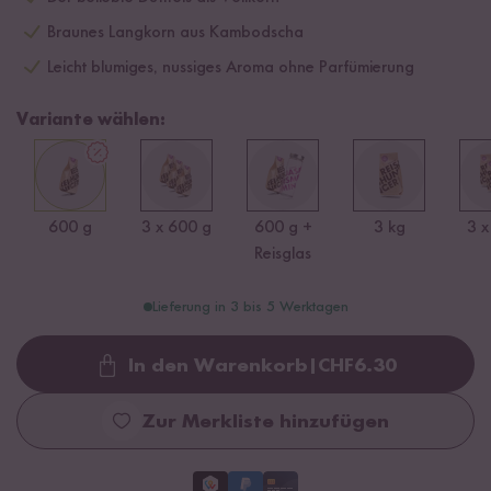
Braunes Langkorn aus Kambodscha
Leicht blumiges, nussiges Aroma ohne Parfümierung
Variante wählen:
600 g
3 x 600 g
600 g +
3 kg
3 x
Reisglas
Lieferung in 3 bis 5 Werktagen
In den Warenkorb
|
CHF
6.30
Loading...
Zur Merkliste hinzufügen