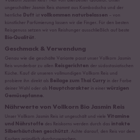
Vollkorn Jasmin Reis? Nur von allerbester Qualität. Unser
ungeschälter Jasmin Reis stammt aus Kambodscha und der
herrliche
Duft
ist
vollkommen naturbelassen
– von
künstlicher Parfümierung lassen wir die Finger. Für den besten
Reisgenuss setzen wir von Reishunger ausschließlich auf beste
Bio-Qualität
.
Geschmack & Verwendung
Genau wie die geschälte Variante passt unser Vollkorn Jasmin
Reis wunderbar zu allen
Reisgerichten
der südostasiatischen
Küche. Kauf dir unseren vollmundigen Vollkorn Reis und
probiere ihn direkt als
Beilage zum Thai Curry
in der Farbe
deiner Wahl oder als
Hauptcharakter
in einer
würzigen
Gemüsepfanne
.
Nährwerte von Vollkorn Bio Jasmin Reis
Unser Vollkorn Jasmin Reis ist ungeschält und viele
Vitamine
und Nährstoffe
des Reiskorns werden durch das
intakte
Silberhäutchen geschützt
. Achte darauf, den Reis vor dem
Kochen gründlich durchzuwaschen.