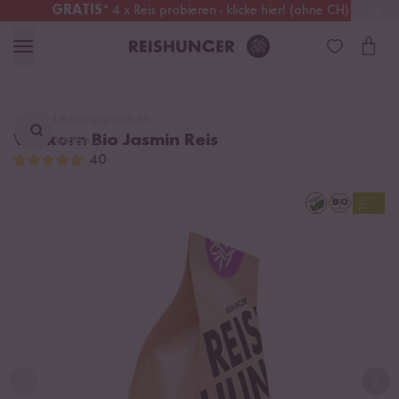
GRATIS
* 4 x Reis probieren - klicke hier! (ohne CH)
Schweiz
Alle Zölle & Steuern
inklusive
Lieblingsprodukt
Vollkorn Bio Jasmin Reis
finden ...
40