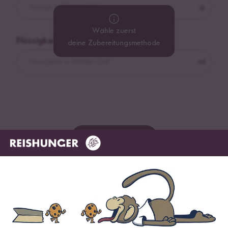
g
Wähle zuerst
Flüssigkeit
deine Zubereitungsmethode
ml
Jetzt kaufen