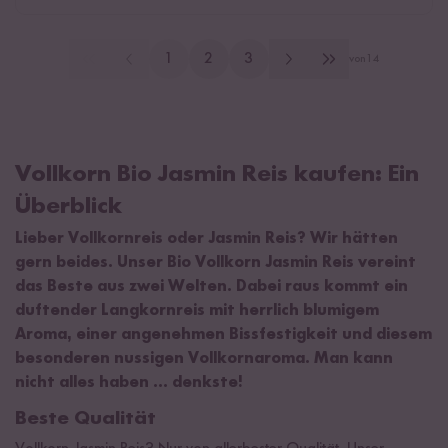
1
2
3
von
14
Vollkorn Bio Jasmin Reis kaufen: Ein
Überblick
Lieber Vollkornreis oder Jasmin Reis? Wir hätten
gern beides. Unser Bio Vollkorn Jasmin Reis vereint
das Beste aus zwei Welten. Dabei raus kommt ein
duftender Langkornreis mit herrlich blumigem
Aroma, einer angenehmen Bissfestigkeit und diesem
besonderen nussigen Vollkornaroma. Man kann
nicht alles haben … denkste!
Beste Qualität