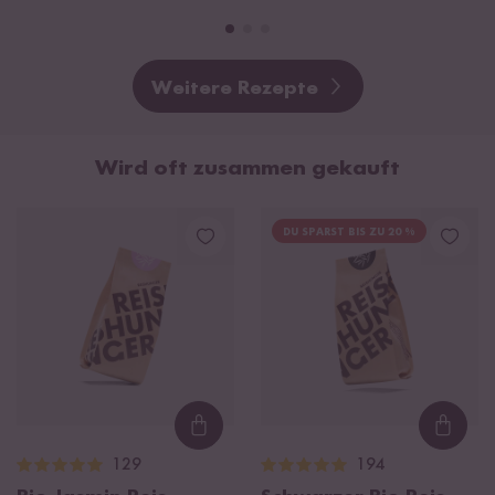
Weitere Rezepte
Wird oft zusammen gekauft
DU SPARST BIS ZU 20 %
Loading...
Loadi
129
194