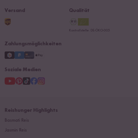
Jobs
Reishunger Magazin
Widerrufsrecht
B2B
Navacopah
Versand
Qualität
Kontaktformular
AGB
Reishunger Gutscheine
Datenschutzerklärung
Ersatzteile
Kontrollstelle: DE-ÖKO-005
Impressum
Zahlungsmöglichkeiten
Soziale Medien
Reishunger Highlights
Basmati Reis
Jasmin Reis