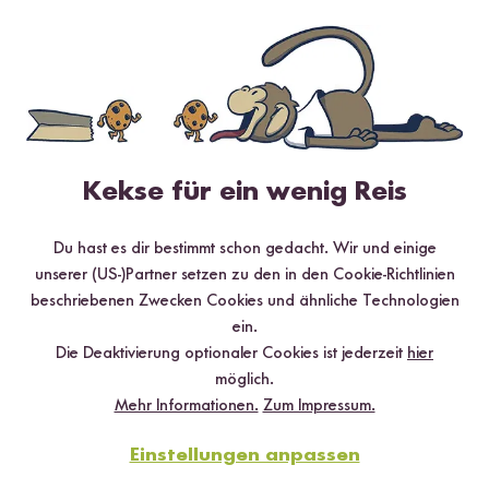
Loading...
Loading
382
40
Kekse für ein wenig Reis
Basis Reiskocher
Vollkorn Bio Jasmin
Na
ab CHF 70.75
Reis
Ex
Du hast es dir bestimmt schon gedacht. Wir und einige
ab CHF 6.30
ab
CHF 10.50 / kg
unserer (US-)Partner setzen zu den in den Cookie-Richtlinien
Empfohlene Produkte
beschriebenen Zwecken Cookies und ähnliche Technologien
ein.
Die Deaktivierung optionaler Cookies ist jederzeit
hier
möglich.
Mehr Informationen.
Zum Impressum.
Einstellungen anpassen