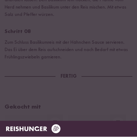
Herd nehmen und Basilikum unter den Reis mischen. Mit etwas
Salz und Pfeffer würzen.
Schritt 08
Zum Schluss Basilikumreis mit der Hähnchen Sauce servieren.
Das Ei über dem Reis aufschneiden und nach Bedarf mit etwas
Frühlingszwiebeln garnieren.
FERTIG
Gekocht mit