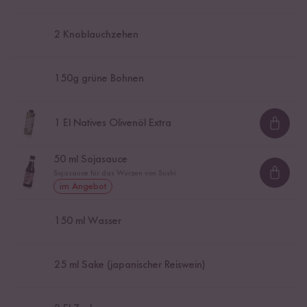
2
Knoblauchzehen
150
g grüne Bohnen
1
El Natives Olivenöl Extra
Loadi
50
ml Sojasauce
Sojasauce für das Würzen von Sushi
Loadi
im Angebot
150
ml Wasser
25
ml Sake (japanischer Reiswein)