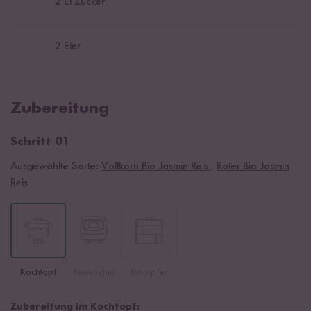
2
El Zucker
2
Eier
Zubereitung
Schritt 01
Ausgewählte Sorte:
Vollkorn Bio Jasmin Reis
,
Roter Bio Jasmin
Reis
Kochtopf
Reiskocher
Dämpfer
Zubereitung im Kochtopf: