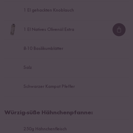
1
El gehackten Knoblauch
1
El Natives Olivenöl Extra
Loadi
8
-
10
Basilikumblätter
Salz
Schwarzer Kampot Pfeffer
Würzig-süße Hähnchenpfanne:
250
g Hähnchenfleisch