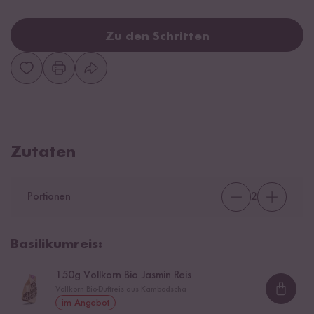
Zu den Schritten
Zutaten
Portionen
2
Basilikumreis:
150
g Vollkorn Bio Jasmin Reis
Vollkorn Bio-Duftreis aus Kambodscha
Loadi
im Angebot