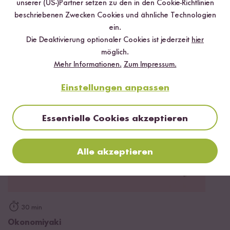
unserer (US-)Partner setzen zu den in den Cookie-Richtlinien
45 min
beschriebenen Zwecken Cookies und ähnliche Technologien
ein.
Butter Chicken Burger mit Tomaten-Salsa &
Die Deaktivierung optionaler Cookies ist jederzeit
hier
Mango Chutney
möglich.
Mehr Informationen.
Zum Impressum.
Einstellungen anpassen
Essentielle Cookies akzeptieren
Alle akzeptieren
30 min
Okonomiyaki