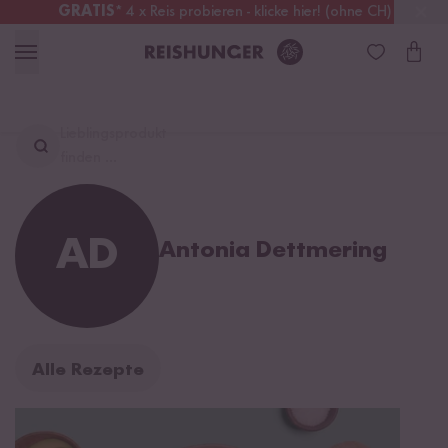
GRATIS
* 4 x Reis probieren - klicke hier! (ohne CH)
Schweiz
Alle Zölle & Steuern
inklusive
Lieblingsprodukt
finden ...
AD
Antonia Dettmering
Alle Rezepte