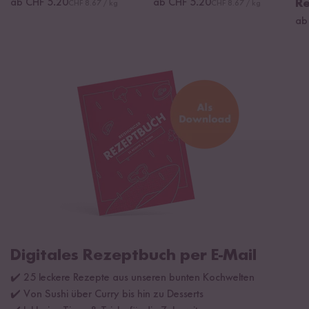
ab CHF 5.20
ab CHF 5.20
Re
CHF 8.67 / kg
CHF 8.67 / kg
ab
Digitales Rezeptbuch per E-Mail
✔️ 25 leckere Rezepte aus unseren bunten Kochwelten
✔️ Von Sushi über Curry bis hin zu Desserts