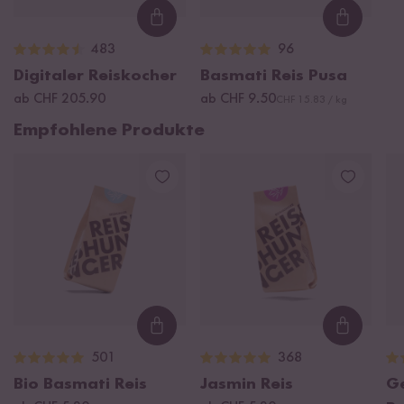
Loading...
Loading
483
96
Digitaler Reiskocher
Basmati Reis Pusa
ab CHF 205.90
ab CHF 9.50
CHF 15.83 / kg
Empfohlene Produkte
Loading...
Loading
501
368
Bio Basmati Reis
Jasmin Reis
G