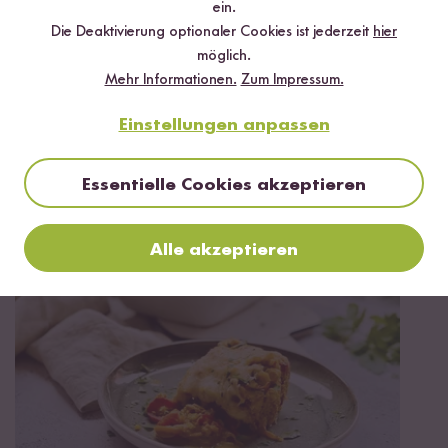
ein.
Die Deaktivierung optionaler Cookies ist jederzeit
hier
möglich.
Mehr Informationen.
Zum Impressum.
Vegetarisch
90 min
Einstellungen anpassen
Tahdig á la Eggs Benedict mit Cashew
Hollandaise
Essentielle Cookies akzeptieren
Alle akzeptieren