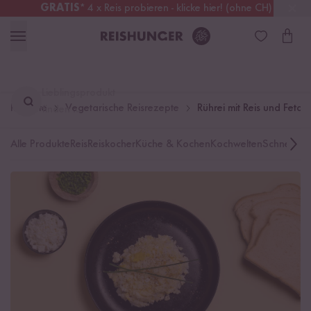
GRATIS
* 4 x Reis probieren - klicke hier! (ohne CH)
Schweiz
Alle Zölle & Steuern
inklusive
Lieblingsprodukt
Rezepte
Vegetarische Reisrezepte
Rührei mit Reis und Feta
finden ...
Alle Produkte
Reis
Reiskocher
Küche & Kochen
Kochwelten
Schnelle K