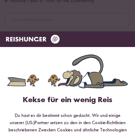
✔️ Inklusive Tipps & Tricks für die Zubereitung
Jetzt sichern
*Das Digitale Rezeptbuch wird dir nach vollständiger Anmeldung zum Newsletter
per E-Mail zugeschickt.
Mehr Rezepte mit Basmati Reis Pusa
Kekse für ein wenig Reis
Du hast es dir bestimmt schon gedacht. Wir und einige
unserer (US-)Partner setzen zu den in den Cookie-Richtlinien
beschriebenen Zwecken Cookies und ähnliche Technologien