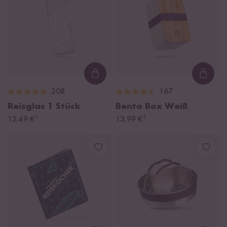
Loading...
Loadi
208
167
Reisglas
1 Stück
Bento Box Weiß
¹
¹
13,49 €
13,99 €