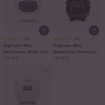
Loading...
Loadi
404
404
Digitaler Mini
Digitaler Mini
Reiskocher Weiß
0,6 l
Reiskocher Schwarz
¹
¹
104,99 €
0,6 l
104,99 €