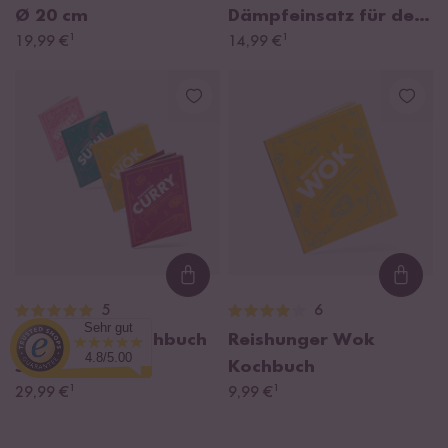
Ø 20 cm
Dämpfeinsatz für den
¹
¹
19,99 €
Basis Reiskocher 1,2 l
14,99 €
Loading...
Loadi
5
6
Sehr gut
Reishunger Kochbuch
Reishunger Wok
4.8/5.00
Set
Kochbuch
¹
¹
29,99 €
9,99 €