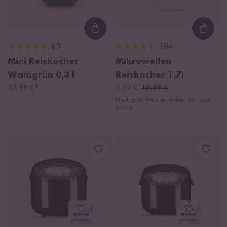
Loading...
Loadi
85
184
Mini Reiskocher
Mikrowellen
Waldgrün
0,3 l
Reiskocher 1,7l
¹
¹
37,99 €
9,99 €
19,99 €
Niedrigster Preis der letzten 30 Tage:
9,99 €