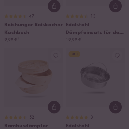
Loading...
Loadi
47
13
Reishunger Reiskocher
Edelstahl
Kochbuch
Dämpfeinsatz für den
¹
¹
9,99 €
Digitalen Mini
19,99 €
Reiskocher 0,6l
NEU
Loading...
Loadi
52
3
Bambusdämpfer
Edelstahl