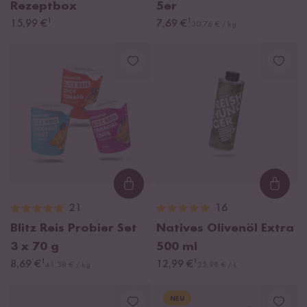
Rezeptbox
5er
¹
¹
15,99 €
7,69 €
30,76 € / kg
Loading...
Loadi
21
16
Blitz Reis Probier Set
Natives Olivenöl Extra
3 x 70 g
500 ml
¹
¹
8,69 €
12,99 €
41,38 € / kg
25,98 € / L
NEU