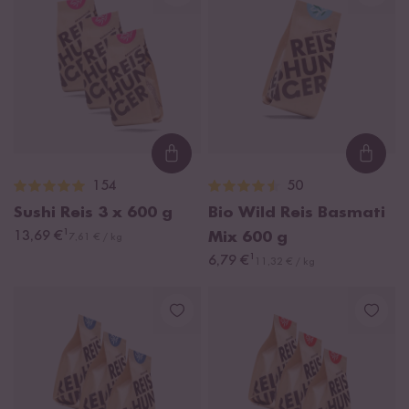
Loading...
Loadi
154
50
Sushi Reis
3 x 600 g
Bio Wild Reis Basmati
¹
13,69 €
Mix
600 g
7,61 € / kg
¹
6,79 €
11,32 € / kg