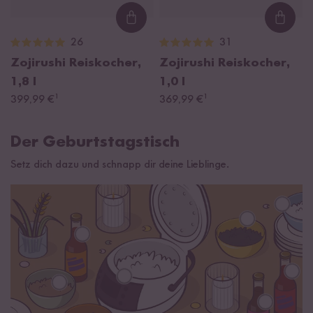
Loading...
Loadi
26
31
Zojirushi Reiskocher,
Zojirushi Reiskocher,
1,8 l
1,0 l
¹
¹
399,99 €
369,99 €
Der Geburtstagstisch
Setz dich dazu und schnapp dir deine Lieblinge.