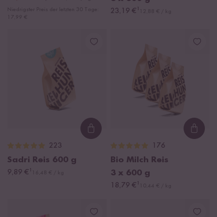
¹
Niedrigster Preis der letzten 30 Tage:
23,19 €
12,88 € / kg
17,99 €
Loading...
Loadi
223
176
Sadri Reis
600 g
Bio Milch Reis
¹
9,89 €
3 x 600 g
16,48 € / kg
¹
18,79 €
10,44 € / kg