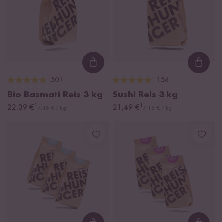
Loading...
Loadi
501
154
Bio Basmati Reis
3 kg
Sushi Reis
3 kg
¹
¹
22,39 €
21,49 €
7,46 € / kg
7,16 € / kg