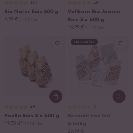
101
40
Bio Natur Reis
600 g
Vollkorn Bio Jasmin
¹
4,99 €
Reis
3 x 600 g
8,32 € / kg
¹
16,99 €
9,44 € / kg
BALD ZURÜCK
Loading...
46
8
Paella Reis
3 x 600 g
Basmati Fan Set
¹
19,79 €
6-teilig
10,99 € / kg
¹
29,99 €