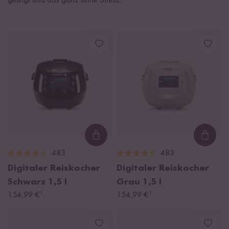
gelingt und das ganz ohne Stress.
Loading...
Loadi
483
483
Digitaler Reiskocher
Digitaler Reiskocher
Schwarz
1,5 l
Grau
1,5 l
¹
¹
154,99 €
154,99 €