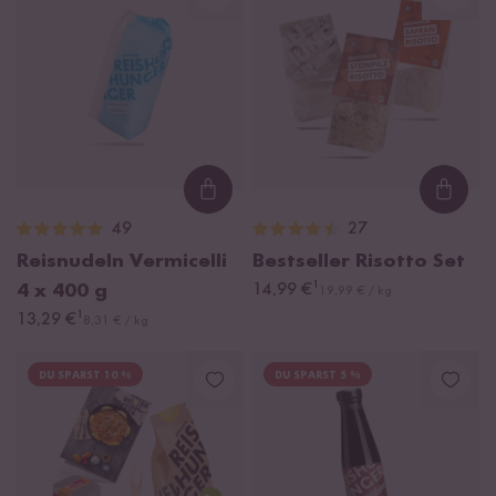
Loading...
Loadi
49
27
Reisnudeln Vermicelli
Bestseller Risotto Set
¹
4 x 400 g
14,99 €
19,99 € / kg
¹
13,29 €
8,31 € / kg
DU SPARST 10 %
DU SPARST 5 %