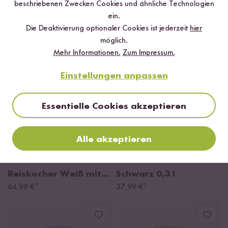
beschriebenen Zwecken Cookies und ähnliche Technologien
¹
¹
Keramikbeschichtung
54,99 €
mit
64,99 €
ein.
1,2l
Keramikbeschichtung
Die Deaktivierung optionaler Cookies ist jederzeit
hier
möglich.
Mehr Informationen.
Zum Impressum.
Einstellungen anpassen
Essentielle Cookies akzeptieren
Loading...
Loadi
Alle akzeptieren
15
85
Großer Basis
Mini Reiskocher
Reiskocher Weiß mit
Schwarz
0,3 l
¹
¹
Keramikbeschichtung
64,99 €
37,99 €