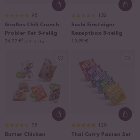
Loading...
Loadi
95
152
Großes Chili Crunch
Sushi Einsteiger
Probier Set
5-teilig
Rezeptbox
8-teilig
¹
¹
34,99 €
15,99 €
59,81 € / kg
Loading...
Loadi
95
120
Butter Chicken
Thai Curry Pasten Set