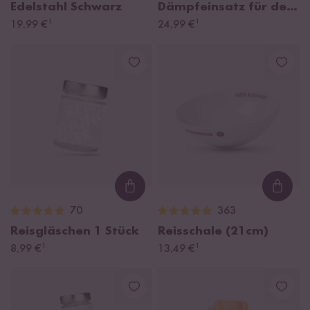
Edelstahl Schwarz
Dämpfeinsatz für den
¹
¹
19,99 €
Digitalen Reiskocher
24,99 €
1,5l
Loading...
Loadi
70
363
Reisgläschen
1 Stück
Reisschale (21cm)
¹
¹
8,99 €
13,49 €