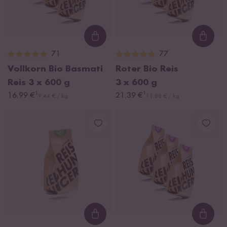
Loading...
Loadi
71
77
Vollkorn Bio Basmati
Roter Bio Reis
Reis
3 x 600 g
3 x 600 g
¹
¹
16,99 €
21,39 €
9,44 € / kg
11,88 € / kg
Loading...
Loadi