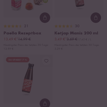
Loading...
Loadi
21
30
Paella Rezeptbox
Ketjap Manis
200 ml
¹
¹
13,49 €
14,99 €
3,49 €
3,69 €
17,45 € / L
Niedrigster Preis der letzten 30 Tage:
Niedrigster Preis der letzten 30 Tage:
12,99 €
3,29 €
DU SPARST 7 %
Loading...