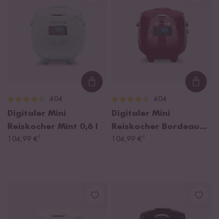
Loading...
Loadi
404
404
Digitaler Mini
Digitaler Mini
Reiskocher Mint
0,6 l
Reiskocher Bordeaux
¹
¹
104,99 €
0,6 l
104,99 €