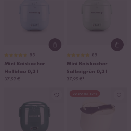
Loading...
Loadi
85
85
Mini Reiskocher
Mini Reiskocher
Hellblau
0,3 l
Salbeigrün
0,3 l
¹
¹
37,99 €
37,99 €
DU SPARST 50 %