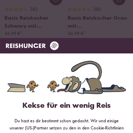
Loading...
Loadi
382
382
Basis Reiskocher
Basis Reiskocher Grau
Schwarz mit
mit
¹
¹
Keramikbeschichtung
54,99 €
Keramikbeschichtung
54,99 €
1,2l
1,2l
Kekse für ein wenig Reis
Loading...
Loadi
382
15
Du hast es dir bestimmt schon gedacht. Wir und einige
Basis Reiskocher Weiß
Großer Basis
unserer (US-)Partner setzen zu den in den Cookie-Richtlinien
mit
Reiskocher Schwarz