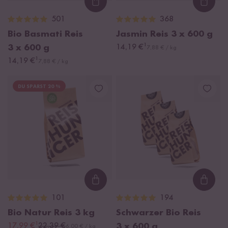
Loading...
Loadi
501
368
Bio Basmati Reis
Jasmin Reis
3 x 600 g
¹
3 x 600 g
14,19 €
7,88 € / kg
¹
14,19 €
7,88 € / kg
DU SPARST 20 %
Loading...
Loadi
101
194
Bio Natur Reis
3 kg
Schwarzer Bio Reis
¹
17,99 €
22,39 €
3 x 600 g
6,00 € / kg