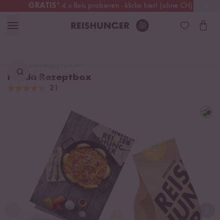
GRATIS
* 4 x Reis probieren - klicke hier! (ohne CH)
Österreich
Kostenloser Versand
ab 49 €
Lieblingsprodukt
Paella Rezeptbox
finden ...
21