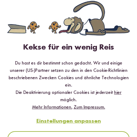
DU SPARST BIS ZU 20 %
Kekse für ein wenig Reis
Du hast es dir bestimmt schon gedacht. Wir und einige
unserer (US-)Partner setzen zu den in den Cookie-Richtlinien
Loading...
Loadi
beschriebenen Zwecken Cookies und ähnliche Technologien
12
46
ein.
Paella Pfanne
Paella Reis
Die Deaktivierung optionaler Cookies ist jederzeit
hier
ab 11,99 €
ab 5,59 €
9,32 € / kg
möglich.
Mehr Informationen.
Zum Impressum.
Einstellungen anpassen
Das sagen unsere Kund:innen