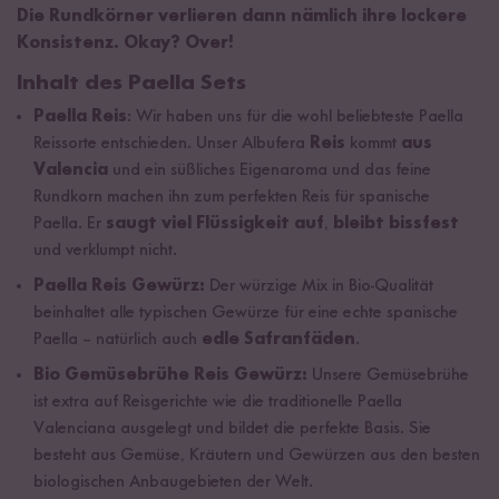
Die Rundkörner verlieren dann nämlich ihre lockere
Konsistenz. Okay? Over!
Inhalt des Paella Sets
Paella Reis
: Wir haben uns für die wohl beliebteste Paella
Reissorte entschieden. Unser Albufera
Reis
kommt
aus
Valencia
und ein süßliches Eigenaroma und das feine
Rundkorn machen ihn zum perfekten Reis für spanische
Paella. Er
saugt viel Flüssigkeit auf
,
bleibt bissfest
und verklumpt nicht.
Paella Reis Gewürz:
Der würzige Mix in Bio-Qualität
beinhaltet alle typischen Gewürze für eine echte spanische
Paella – natürlich auch
edle Safranfäden
.
Bio Gemüsebrühe Reis Gewürz:
Unsere Gemüsebrühe
ist extra auf Reisgerichte wie die traditionelle Paella
Valenciana ausgelegt und bildet die perfekte Basis. Sie
besteht aus Gemüse, Kräutern und Gewürzen aus den besten
biologischen Anbaugebieten der Welt.