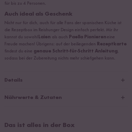
für bis zu 4 Personen.
Auch ideal als Geschenk
Nicht nur für dich, auch für alle Fans der spanischen Küche ist
die Rezeptbox im Reishunger Design einfach perfekt. Mir ihr
kannst du sowohl
Laien
als auch
Paella Pionieren
eine
Freude machen! Übrigens: auf der beiliegenden
Rezeptkarte
findest du eine
genaue Schritt-für-Schritt Anleitung
,
sodass bei der Zubereitung nichts mehr schiefgehen kann.
Details
Paella Box Inhalt
Nährwerte & Zutaten
Paella Reis (2 x 200 g)
Bio Paella Reis Gewürz (5 g)
Paella Reis
Bio Gemüsebrühe (100 g)
Das ist alles in der Box
Durchschnittliche Nährwerte pro 100g:
Rezeptkarte mit nützlichen Zubereitungstipps für leckere