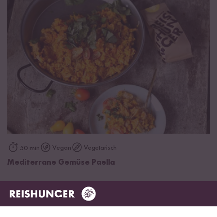
Vegan
Vegetarisch
50 min
Mediterrane Gemüse Paella
Wird oft zusammen gekauft