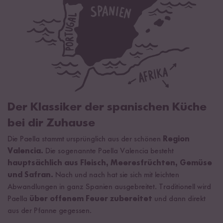
Frisches Gemüse, vorzugsweise Blumenkohl
Gewürze* (Knoblauch*, Muskatnuss*), Amchur*. *aus
kontrolliert biologischem Anbau mit der Bio Kontrollnummer DE-
Joghurt oder Crème Fraîche
ÖKO-003.
¹ Kalahari Wüstensalz
² Kann bei übermäßigem Verzehr abführend wirken.
Der Klassiker der spanischen Küche
bei dir Zuhause
Die Paella stammt ursprünglich aus der schönen
Region
Valencia.
Die sogenannte Paella Valencia besteht
hauptsächlich aus Fleisch, Meeresfrüchten, Gemüse
und Safran.
Nach und nach hat sie sich mit leichten
Abwandlungen in ganz Spanien ausgebreitet. Traditionell wird
Paella
über offenem Feuer zubereitet
und dann direkt
aus der Pfanne gegessen.