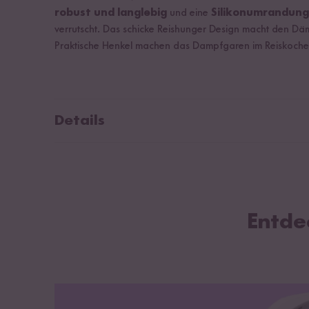
robust und langlebig
und eine
Silikonumrandun
verrutscht. Das schicke Reishunger Design macht den D
Praktische Henkel machen das Dampfgaren im Reiskoche
Details
Material: Edelstahl Dämpfeinsatz mit Silikonring und H
Farbe: Silber, Aubergine
Durchmesser: 23 cm (oberer Rand), 20 cm (unten)
Höhe: 5,5 cm
Entde
Gewicht: ca. 500 g
passt nur in den Digitalen Reiskocher 1,5 l (nicht in de
Reiskocher)
Spülmaschinengeeignet