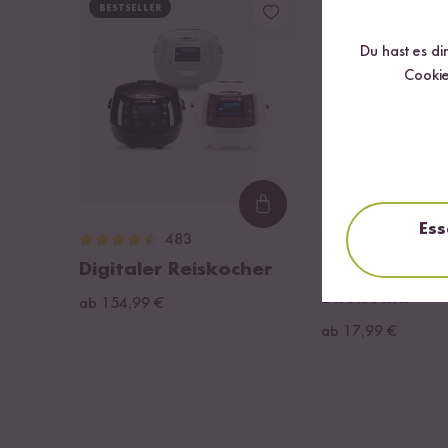
BESTSELLER
DU SPARST BIS ZU 1
Du hast es di
Cookie
Loading...
Ess
483
557
Digitaler Reiskocher
Reis Waschsc
Edelstahl
ab 154,99 €
ab 17,99 €