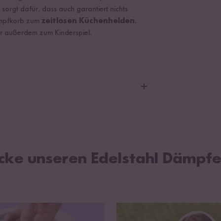
g
sorgt dafür, dass auch garantiert nichts
ämpfkorb zum
zeitlosen Küchenhelden
.
r außerdem zum Kinderspiel.
enkeln mit Silikonüberzug
cke unseren Edelstahl Dämpfe
n Digitalen Mini Reiskocher, oder den Basis