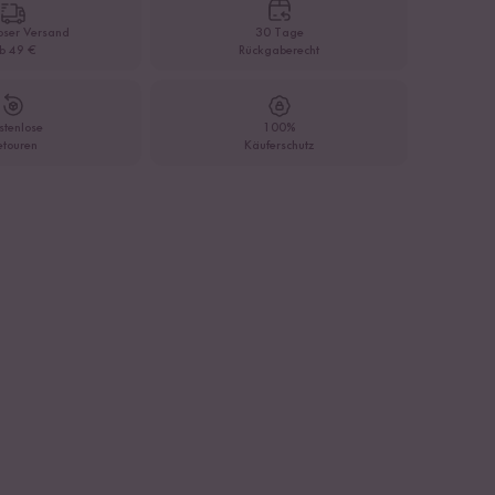
oser Versand
30 Tage
b 49 €
Rückgaberecht
stenlose
100%
etouren
Käuferschutz