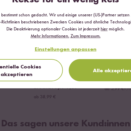
0 %
r bestimmt schon gedacht. Wir und einige unserer (US-)Partner setzen
-Richtlinien beschriebenen Zwecken Cookies und ähnliche Technologi
Die Deaktivierung optionaler Cookies ist jederzeit
hier
möglich.
Mehr Informationen.
Zum Impressum.
Einstellungen anpassen
Loading...
Loading...
entielle Cookies
21
Alle akzeptier
akzeptieren
hüssel
Digitaler Reiskocher
Bio Jasmi
Ersatztopf 1,5l
ab 5,99 €
9,98
ab 38,99 €
Das sagen unsere Kund:innen