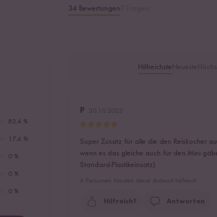
34 Bewertungen
7 Fragen
Hilfreichste
Neueste
Höchs
P
30.10.2023
82.4 %
17.6 %
Super Zusatz für alle die den Reiskocher
wenn es das gleiche auch für den Mini gäbe
0 %
Standard-Plastikeinsatz)
0 %
6
Personen fanden diese Antwort hilfreich
0 %
Hilfreich?
Antworten