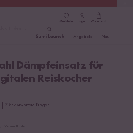
(4.8)
Trusted Shops
Merkliste
Login
Warenkorb
dukt finden ...
Sumi Launch
Angebote
Neu
ahl Dämpfeinsatz für
gitalen Reiskocher
7 beantwortete Fragen
€
zgl. Versandkosten