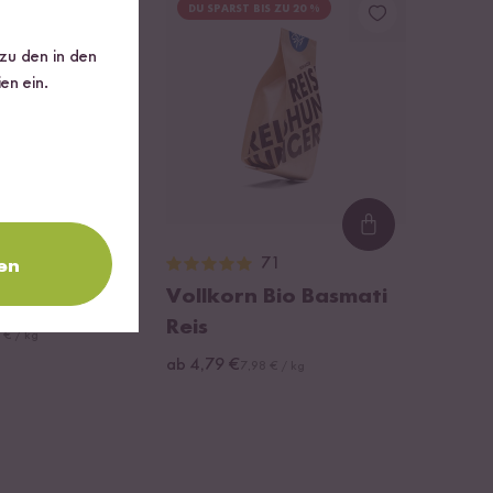
DU SPARST BIS ZU 20 %
 zu den in den
en ein.
Loading...
Loading...
129
71
en
n Reis
Vollkorn Bio Basmati
Reis
 € / kg
ab 4,79 €
7,98 € / kg