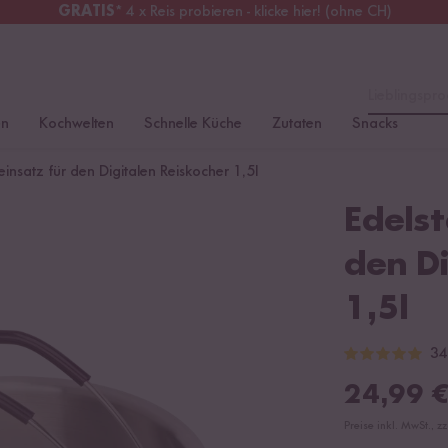
GRATIS
* 4 x Reis probieren - klicke hier! (ohne CH)
erreich
Kostenloser Versand
ab 49 €
Lieblingspro
en
Kochwelten
Schnelle Küche
Zutaten
Snacks
insatz für den Digitalen Reiskocher 1,5l
Edelst
den Di
1,5l
34
24,99
Preise inkl. MwSt., z