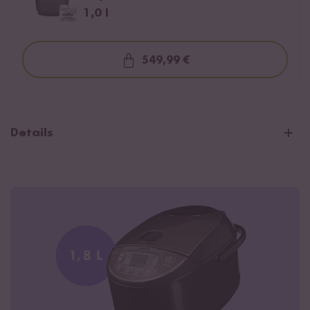
1,0 l
549,99 €
Loading...
Details
Exklusiv an den europäischen Markt angepasst
CE Zertifiziert
Digitaler Reiskocher mit LED-Display
Fuzzy Logik Kochtechnologie für perfekt gegarten Reis
11 Programme inkl. 9 spezielle Reismodi
Kochzeitanzeige
Timer- und Warmhaltefunktion für bis zu 24 Stunden