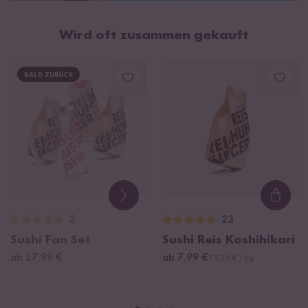
Wird oft zusammen gekauft
BALD ZURÜCK
Loadi
2
23
Sushi Fan Set
Sushi Reis Koshihikari
ab 27,99 €
ab 7,99 €
13,32 € / kg