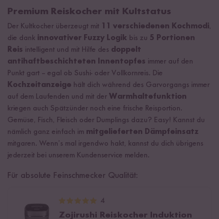
Premium Reiskocher mit Kultstatus
Der Kultkocher überzeugt mit
11 verschiedenen Kochmodi
,
die dank
innovativer Fuzzy Logik
bis zu
5 Portionen
Reis
intelligent und mit Hilfe des
doppelt
antihaftbeschichteten Innentopfes
immer auf den
Punkt gart – egal ob Sushi- oder Vollkornreis. Die
Kochzeitanzeige
hält dich während des Garvorgangs immer
auf dem Laufenden und mit der
Warmhaltefunktion
kriegen auch Spätzünder noch eine frische Reisportion.
Gemüse, Fisch, Fleisch oder Dumplings dazu? Easy! Kannst du
nämlich ganz einfach im
mitgelieferten Dämpfeinsatz
mitgaren. Wenn’s mal irgendwo hakt, kannst du dich übrigens
jederzeit bei unserem Kundenservice melden.
Für absolute Feinschmecker Qualität:
4
Zojirushi Reiskocher Induktion