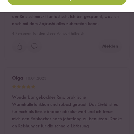
Reiskocher so einfach zu erwerben. Direkt bestellt also
bestellt und getestet. Bisher kann ich nichts bemängeln,
der Reis schmeckt fantastisch. Ich bin gespannt, was ich
noch mit dem Zojirushi alles zubereiten kann.
4
Personen fanden diese Antwort hilfreich
Melden
Olga
18.04.2023
Wunderbar gekochter Reis, praktische
Warmhaltefunktion und robust gebaut. Das Geld ist es
für mich als Reisliebhaber absolut wert und ich freue
mich den Reiskocher noch jahrelang zu benutzen. Danke
an Reishunger für die schnelle Lieferung