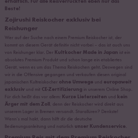
erhältlich. Für alle Reisverrückten eben nur das
Beste!
Zojirushi Reiskocher exklusiv bei
Reishunger
Wer auf der Suche nach einem Premium Reiskocher ist, der
kommt an diesem Gerät definitiv nicht vorbei – das ist auch uns
von Reishunger klar. Der
Kultkocher Made in Japan
ist ein
absolutes Premium Produkt und schon lange ein etabliertes
Gerät, wenn es um das Thema Reiskochen geht. Deswegen sind
wir in die Offensive gegangen und verkaufen diesen original
japanischen Kultreiskocher
ohne Umwege
und
europaweit
exklusiv
und mit
CE-Zertifizierung
in unserem Online Shop.
Für dich heißt das vor allem:
Kurze Lieferzeiten
und
kein
Ärger mit dem Zoll
, denn der Reiskocher wird direkt aus
unserem Lager in Bremen versandt. Starallüren? Denkste!
Wenn’s mal hakt, dann hilft dir die deutsche
Bedienungsanleitung und natürlich
unser Kundenservice
.
Premium Reis mit dem Premium Reiskocher