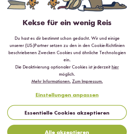
1 Stern
0 %
Kekse für ein wenig Reis
Bewerte dieses Produkt
Du hast es dir bestimmt schon gedacht. Wir und einige
unserer (US-)Partner setzen zu den in den Cookie-Richtlinien
beschriebenen Zwecken Cookies und ähnliche Technologien
ein.
Die Deaktivierung optionaler Cookies ist jederzeit
hier
Hilfreichste
Neueste
Höchste Bewertung
Niedrigste Bewertung
möglich.
Mehr Informationen.
Zum Impressum.
Einstellungen anpassen
Thomas M.
13.04.2023
Essentielle Cookies akzeptieren
Dass ich den Zojirushi Reiskocher bei Reishunger
entdeckt habe, ist der Wahnsinn! Die meisten wissen
wahrscheinlich, dass es nicht einfach ist diesen Premium
Alle akzeptieren