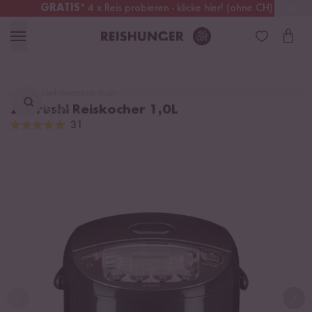
GRATIS
* 4 x Reis probieren - klicke hier! (ohne CH)
Österreich
Kostenloser Versand
ab 49 €
Lieblingsprodukt
Zojirushi Reiskocher 1,0L
finden ...
31