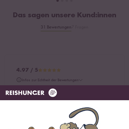
Das sagen unsere Kund:innen
31 Bewertungen
7 Fragen
4.97 / 5
Infos zur Echtheit der Bewertungen
5 Sterne
96.8 %
4 Sterne
3.2 %
3 Sterne
0 %
2 Sterne
0 %