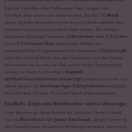
Egal ob Sushi Reis oder Vollkornreis, Reis Congee oder
Porridge, eher weich oder schön bissfest. Mit den
11 Modi
dieses digitalen Reiskochers lernst du auch deinen liebsten Reis
nochmal von einer ganz anderen Seite kennen. Der kleinere
Reiskocher dampfgart mit einem
Füllvolumen von 1,0 Litern
bis zu
5 Portionen Reis
gleichzeitig. Mithilfe der
unterschiedlichen Programme und der innovativen
Fuzzy Logik
passt der Zojirushi Reiskocher die Temperatur und die Garzeit
automatisch an. So wird der Reis nicht in einem Standardtopf,
sondern in einem hochwertigen
doppelt
antihaftbeschichteten Innentopf
schonend und wie von
alleine gegart. Ein
hochwertiger Dämpfeinsatz
ermöglicht
dir außerdem, Gemüse, Fisch und Fleisch direkt mitzugaren.
Endlich: Zojirushi Reiskocher ohne Umwege
Unter Reisfans gilt dieser Kocher als absolutes Premium Gerät
und als
Must-Have für jeden Reisfreak
. Ab jetzt kannst du
den Zojirushi ganz bequem bei Reishunger bestellen, ohne ewig