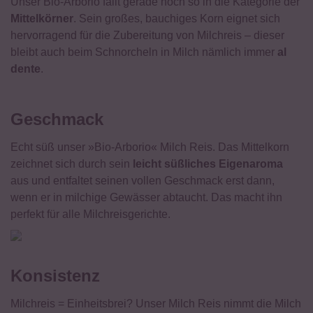
Reisprodukt aus kontrolliert biologischem Anbau.
Unser Bio-Arborio fällt gerade noch so in die Kategorie der
Mittelkörner
. Sein großes, bauchiges Korn eignet sich
Von Natur aus glutenfrei.
hervorragend für die Zubereitung von Milchreis – dieser
bleibt auch beim Schnorcheln in Milch nämlich immer
al
dente
.
Geschmack
Echt süß unser »Bio-Arborio« Milch Reis. Das Mittelkorn
zeichnet sich durch sein
leicht süßliches Eigenaroma
aus und entfaltet seinen vollen Geschmack erst dann,
wenn er in milchige Gewässer abtaucht. Das macht ihn
perfekt für alle Milchreisgerichte.
Konsistenz
Milchreis = Einheitsbrei? Unser Milch Reis nimmt die Milch