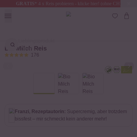
GRATIS
* 4 x Reis probieren - klicke hier! (ohne CH)
Österreich
Kostenloser Versand
ab 49 €
Lieblingsprodukt
Bio Milch Reis
finden ...
176
Franzi, Rezeptautorin:
Supercremig, aber trotzdem
bissfest – mir schmeckt kein anderer mehr!