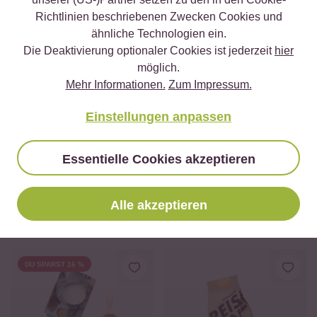
Milchreis Bowl
Richtlinien beschriebenen Zwecken Cookies und
ähnliche Technologien ein.
Die Deaktivierung optionaler Cookies ist jederzeit
hier
möglich.
Vegetarisch
45 min
Mehr Informationen.
Zum Impressum.
Milchreis Torte
Einstellungen anpassen
Vegetarisch
Essentielle Cookies akzeptieren
40 min
Milch Reis mit Beeren
Alle akzeptieren
Wird oft zusammen gekauft
DU SPARST 16 %