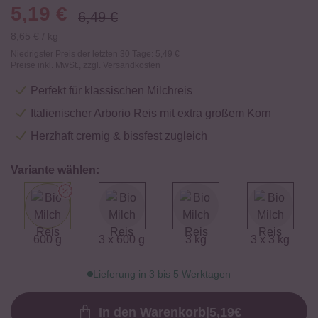
5,19
€
6,49
€
8,65
€
/
kg
Niedrigster Preis der letzten 30 Tage:
5,49 €
Preise inkl. MwSt., zzgl. Versandkosten
Perfekt für klassischen Milchreis
Italienischer Arborio Reis mit extra großem Korn
Herzhaft cremig & bissfest zugleich
Variante wählen:
600 g
3 x 600 g
3 kg
3 x 3 kg
Lieferung in 3 bis 5 Werktagen
In den Warenkorb
|
5,19
€