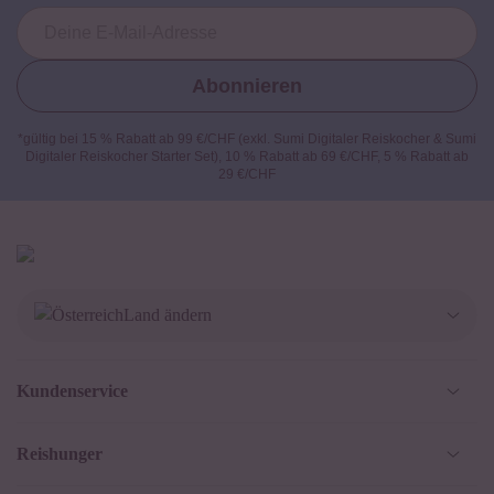
Abonnieren
*gültig bei 15 % Rabatt ab 99 €/CHF (exkl. Sumi Digitaler Reiskocher & Sumi
Digitaler Reiskocher Starter Set), 10 % Rabatt ab 69 €/CHF, 5 % Rabatt ab
29 €/CHF
Land ändern
Deutschland
Kundenservice
Schweiz
Help Center und FAQ
Reishunger
Österreich
Versandinformationen