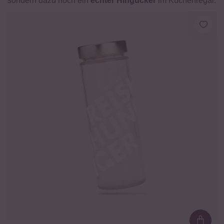
sondern dazu noch ein
echter Hingucker
im Küchenregal.