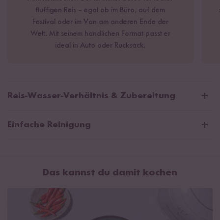
fluffigen Reis – egal ob im Büro, auf dem
Festival oder im Van am anderen Ende der
Welt. Mit seinem handlichen Format passt er
ideal in Auto oder Rucksack.
Reis-Wasser-Verhältnis & Zubereitung
Reis kochen im Mini Reiskocher
Einfache Reinigung
Wasche den Reis zwei- bis dreimal durch
Gib den Reis mit etwas Salz und der passenden
Wassermenge in den Innentopf
Das kannst du damit kochen
Anschließend den Innentopf in den Reiskocher geben
und den Deckel schließen
Nun den Kippschalter betätigen, sodass die "Cook"