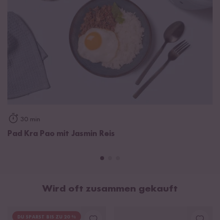
Anzeige aufleuchtet
Unterschiedliche Reissorten benötigen unterschiedliche
Mengen Wasser, um den perfekten Garpunkt zu erreichen.
Als Faustregel gilt: Vollkornreis benötigt mehr Wasser als
Weißer Reis. Bedienungsanleitung findest du eine Übersicht
über das ideale Reis-Wasser-Verhältnis im Mini Reiskocher.
Zur Bedienungsanleitung
30 min
Reinigung des Mini Reiskochers
Pad Kra Pao mit Jasmin Reis
Der herausnehmbare Innentopf lässt sich mühelos mit
warmem Wasser und etwas Spülmittel reinigen. Auch der
innere Bereich und der Korpus des Mini Reiskochers können
einfach mit einem weichen Schwamm ausgewischt werden.
Achte darauf das Gerät nach jedem Kochvorgang zu
Wird oft zusammen gekauft
reinigen. Wichtig: Der Reiskocher und der Innentopf sind
nicht spülmaschinengeeignet
, daher bitte nur von
DU SPARST BIS ZU 20 %