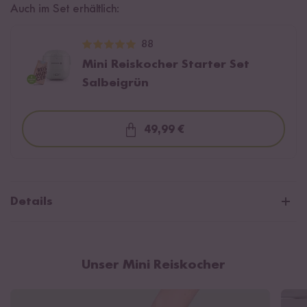
Auch im Set erhältlich:
88
Mini Reiskocher Starter Set
Salbeigrün
49,99 €
Loading...
Details
Mit hochwertiger Keramikbeschichtung
Mit deutschem Stecker (CEE 7/4 / Typ F)
Unser Mini Reiskocher
Abmessungen: Breite - 16,9 cm, Tiefe - 15,5 cm, Höhe - 17 cm
Leistung: 120 W / 220-240 V