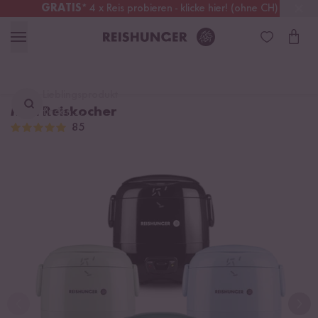
GRATIS
* 4 x Reis probieren - klicke hier! (ohne CH)
Österreich
Kostenloser Versand
ab 49 €
Lieblingsprodukt
Mini Reiskocher
finden ...
85