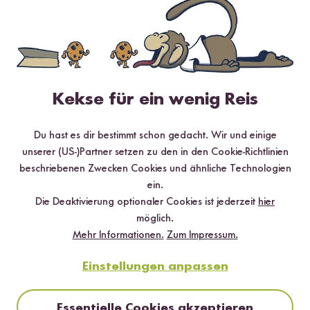
4.89 / 5
Kekse für ein wenig Reis
Infos zur Echtheit der Bewertungen
Du hast es dir bestimmt schon gedacht. Wir und einige
5 Sterne
90.6 %
unserer (US-)Partner setzen zu den in den Cookie-Richtlinien
beschriebenen Zwecken Cookies und ähnliche Technologien
4 Sterne
8.2 %
ein.
3 Sterne
1.2 %
Die Deaktivierung optionaler Cookies ist jederzeit
hier
möglich.
2 Sterne
0 %
Mehr Informationen.
Zum Impressum.
1 Stern
0 %
Einstellungen anpassen
Bewerte dieses Produkt
Essentielle Cookies akzeptieren