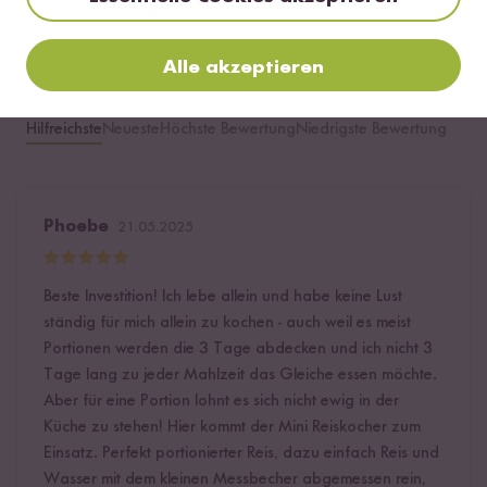
Alle akzeptieren
Hilfreichste
Neueste
Höchste Bewertung
Niedrigste Bewertung
Phoebe
21.05.2025
Beste Investition! Ich lebe allein und habe keine Lust
ständig für mich allein zu kochen - auch weil es meist
Portionen werden die 3 Tage abdecken und ich nicht 3
Tage lang zu jeder Mahlzeit das Gleiche essen möchte.
Aber für eine Portion lohnt es sich nicht ewig in der
Küche zu stehen! Hier kommt der Mini Reiskocher zum
Einsatz. Perfekt portionierter Reis, dazu einfach Reis und
Wasser mit dem kleinen Messbecher abgemessen rein,