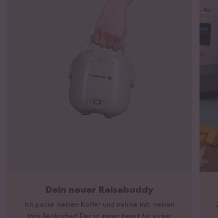
Füllmenge: 0,3 l (ca. 2 Tassen Reis)
Gewicht Reiskocher: 976 g, Gewicht Innentopf: 115 g
Mit Sicherheitsverschluss
Farben: Schwarz, Salbeigrün, Hellblau, Waldgrün
Inkl. Innentopf Messbecher und Reislöffel
Solltest du einen Defekt an deinem Reiskocher feststellen,
kontaktiere bitte unseren Customer Support
Bei eigenmächtigen Veränderungen am Gerät erlischt leider
unsere Gewährleistung
Zur Bedienungsanleitung
Reis-Wasser Tabelle als PDF herunterladen
Dein neuer Reisebuddy
Ich packe meinen Koffer und nehme mit: meinen
Mini Reiskocher! Der ist immer bereit für locker