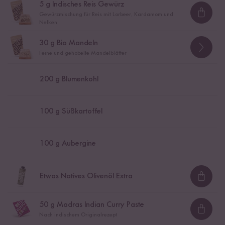
5
g Indisches Reis Gewürz
Gewürzmischung für Reis mit Lorbeer, Kardamom und
Loadi
Nelken
30
g Bio Mandeln
Feine und gehobelte Mandelblätter
200
g Blumenkohl
100
g Süßkartoffel
100
g Aubergine
Etwas Natives Olivenöl Extra
Loadi
50
g Madras Indian Curry Paste
Loadi
Nach indischem Originalrezept