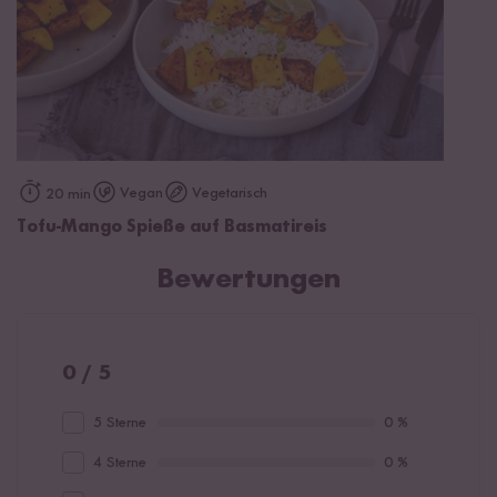
Vegan
Vegetarisch
20 min
Tofu-Mango Spieße auf Basmatireis
Bewertungen
0 / 5
5 Sterne
0 %
4 Sterne
0 %