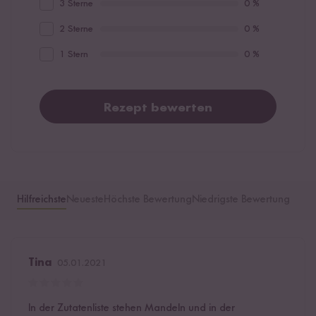
3 Sterne
0 %
2 Sterne
0 %
1 Stern
0 %
Rezept bewerten
Hilfreichste
Neueste
Höchste Bewertung
Niedrigste Bewertung
Tina
05.01.2021
In der Zutatenliste stehen Mandeln und in der