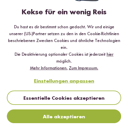
Digitales Rezeptbuch per E-Mail
✔️ 25 leckere Rezepte aus unseren bunten Kochwelten
Kekse für ein wenig Reis
✔️ Von Sushi über Curry bis hin zu Desserts
✔️ Inklusive Tipps & Tricks für die Zubereitung
Du hast es dir bestimmt schon gedacht. Wir und einige
unserer (US-)Partner setzen zu den in den Cookie-Richtlinien
beschriebenen Zwecken Cookies und ähnliche Technologien
ein.
Die Deaktivierung optionaler Cookies ist jederzeit
hier
Jetzt sichern
möglich.
Mehr Informationen.
Zum Impressum.
*Das Digitale Rezeptbuch wird dir nach vollständiger Anmeldung zum Newsletter
per E-Mail zugeschickt.
Einstellungen anpassen
Mehr Rezepte mit Bio Basmati Reis
Essentielle Cookies akzeptieren
TOP #12 LIEBLING
Alle akzeptieren