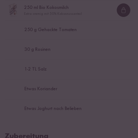
250
ml Bio Kokosmilch
Loadi
Extra cremig mit 50% Kokosnussanteil
250
g Gehackte Tomaten
30
g Rosinen
1
-
2
TL Salz
Etwas Koriander
Etwas Joghurt nach Belieben
Zubereitung