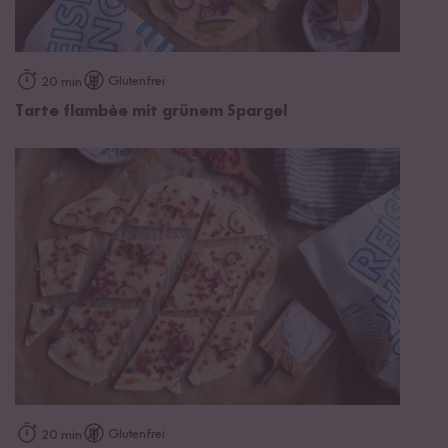
Glutenfrei
20 min
Tarte flambèe mit grünem Spargel
Glutenfrei
20 min