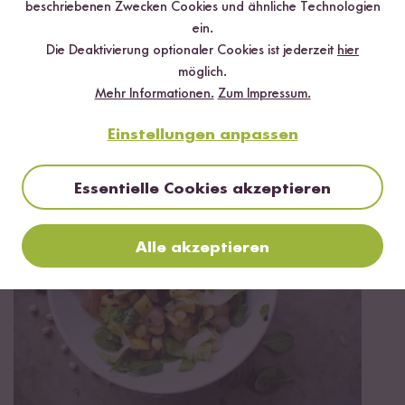
beschriebenen Zwecken Cookies und ähnliche Technologien
ein.
Die Deaktivierung optionaler Cookies ist jederzeit
hier
möglich.
Mehr Informationen.
Zum Impressum.
Vegetarisch
Glutenfrei
30 min
Einstellungen anpassen
Grünes Risotto
Essentielle Cookies akzeptieren
Alle akzeptieren