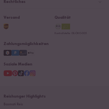
Presse
Rechtliches
Rezepte
Affiliate
Jobs
Reishunger Magazin
Widerrufsrecht
B2B
Navacopah
Versand
Qualität
Kontaktformular
AGB
Reishunger Gutscheine
Datenschutzerklärung
Ersatzteile
Kontrollstelle: DE-ÖKO-005
Impressum
Zahlungsmöglichkeiten
Soziale Medien
Reishunger Highlights
Basmati Reis