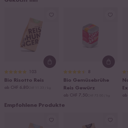
Gekocht mit
Loading...
Loading
103
8
Bio Risotto Reis
Bio Gemüsebrühe
Na
ab CHF 6.80
Reis Gewürz
Ex
CHF 11.33 / kg
ab CHF 7.50
ab
CHF 75.00 / kg
Empfohlene Produkte