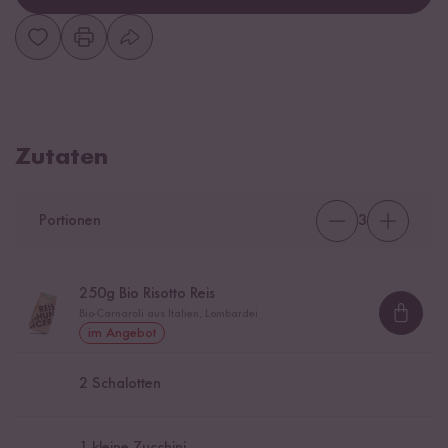
Zutaten
Portionen
3
250
g Bio Risotto Reis
Bio-Carnaroli aus Italien, Lombardei
Loadi
im Angebot
2
Schalotten