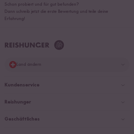
Schon probiert und für gut befunden?
Dann schreib jetzt die erste Bewertung und teile deine
Erfahrung!
Land ändern
Deutschland
Kundenservice
Schweiz
Help Center & FAQ
Reishunger
Österreich
Versandinformationen
Newsletter
Zahlarten
Niederlande
Geschäftliches
WhatsApp Newsletter
Gutschein
Social Media Kooperationen