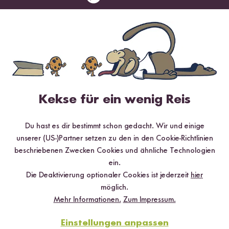
Digitales Rezeptbuch per E-Mail
✔️ 25 leckere Rezepte aus unseren bunten Kochwelten
✔️ Von Sushi über Curry bis hin zu Desserts
Kekse für ein wenig Reis
✔️ Inklusive Tipps & Tricks für die Zubereitung
Du hast es dir bestimmt schon gedacht. Wir und einige
unserer (US-)Partner setzen zu den in den Cookie-Richtlinien
beschriebenen Zwecken Cookies und ähnliche Technologien
ein.
Jetzt sichern
Die Deaktivierung optionaler Cookies ist jederzeit
hier
möglich.
*Das Digitale Rezeptbuch wird dir nach vollständiger Anmeldung zum Newsletter
Mehr Informationen.
Zum Impressum.
per E-Mail zugeschickt.
Einstellungen anpassen
Mehr Rezepte mit Bio Risotto Reis