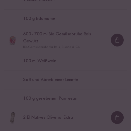
1
kleine Zucchini
100
g Edamame
600
-
700
ml Bio Gemüsebrühe Reis
Gewürz
Loadi
Bio-Gemüsebrühe für Reis, Risotto & Co.
100
ml Weißwein
Saft und Abrieb einer Limette
100
g geriebenen Parmesan
2
El Natives Olivenöl Extra
Loadi