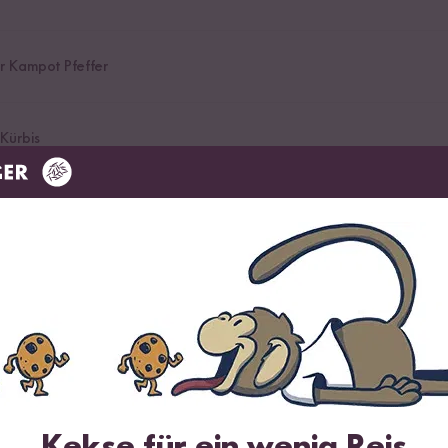
r Kampot Pfeffer
Kürbis
n
nd
Kekse für ein wenig Reis