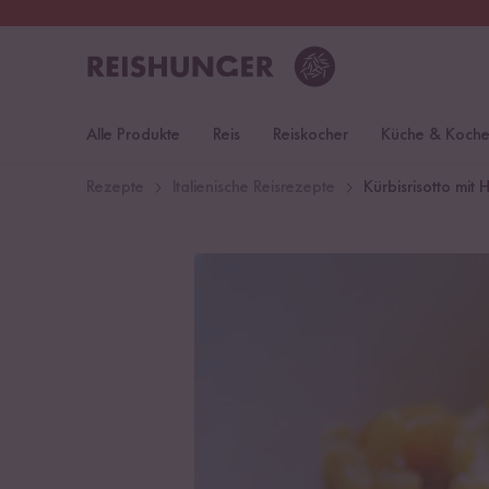
30 Tage
Rückgaberecht
S
Alle Produkte
Reis
Reiskocher
Küche & Koch
Rezepte
Italienische Reisrezepte
Kürbisrisotto mit