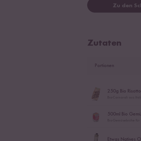
Zu den Sc
Zutaten
Portionen
250
g Bio Risotto
Bio-Carnaroli aus Ita
500
ml Bio Gem
Bio-Gemüsebrühe für R
Etwas Natives Ol