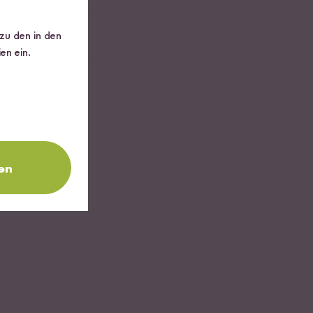
 zu den in den
en ein.
en