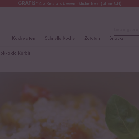
GRATIS
* 4 x Reis probieren - klicke hier! (ohne CH)
chweiz
Alle Zölle & Steuern
inklusive
Lieblingspro
en
Kochwelten
Schnelle Küche
Zutaten
Snacks
 Hokkaido Kürbis