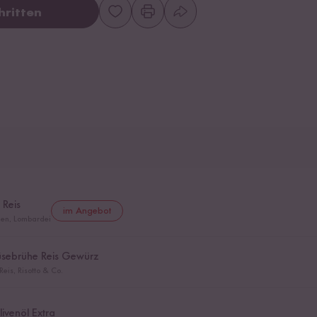
hritten
 Reis
im Angebot
lien, Lombardei
üsebrühe Reis Gewürz
eis, Risotto & Co.
ivenöl Extra