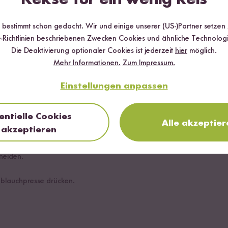
e
r bestimmt schon gedacht. Wir und einige unserer (US-)Partner setzen
-Richtlinien beschriebenen Zwecken Cookies und ähnliche Technologi
Die Deaktivierung optionaler Cookies ist jederzeit
hier
möglich.
Mehr Informationen.
Zum Impressum.
Einstellungen anpassen
entielle Cookies
Alle akzeptier
akzeptieren
hneiden.
blauchpresse drücken.