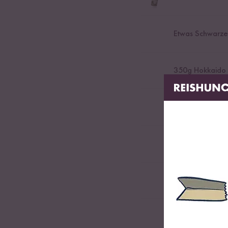
Etwas Schwarze
350
g Hokkaido 
100
ml Weißwei
1
Becher Schma
70
g Parmesan
1
Schalotte