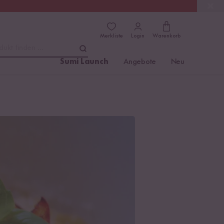
(4.76)
Trusted Shops
Merkliste
Login
Warenkorb
dukt finden ...
Sumi Launch
Angebote
Neu