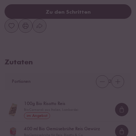
Zu den Schritten
Zutaten
Portionen
2
100
g Bio Risotto Reis
Bio-Carnaroli aus Italien, Lombardei
Loadi
im Angebot
400
ml Bio Gemüsebrühe Reis Gewürz
Loadi
Bio-Gemüsebrühe für Reis, Risotto & Co.