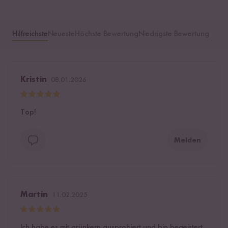
Hilfreichste
Neueste
Höchste Bewertung
Niedrigste Bewertung
Kristin
08.01.2026
Top!
Melden
Martin
11.02.2025
Ich habe es mit grünkern ausprobiert und bin begeistert