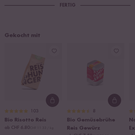
FERTIG
Gekocht mit
Loading...
Loading
103
8
Bio Risotto Reis
Bio Gemüsebrühe
Na
ab CHF 6.80
Reis Gewürz
Ex
CHF 11.33 / kg