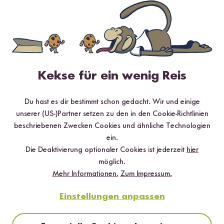
*Das Digitale Rezeptbuch wird dir nach vollständiger Anmeldung zum Newsletter
per E-Mail zugeschickt.
Mehr Rezepte mit Bio Risotto Reis
Kekse für ein wenig Reis
Du hast es dir bestimmt schon gedacht. Wir und einige
unserer (US-)Partner setzen zu den in den Cookie-Richtlinien
beschriebenen Zwecken Cookies und ähnliche Technologien
ein.
Die Deaktivierung optionaler Cookies ist jederzeit
hier
möglich.
Mehr Informationen.
Zum Impressum.
Einstellungen anpassen
Vegetarisch
25 min