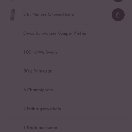
2
EL Natives Olivenöl Extra
Loadi
Etwas Schwarzer Kampot Pfeffer
100
ml Weißwein
50
g Parmesan
6
Champignons
2
Frühlingszwiebeln
1
Knoblauchzehe