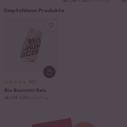
ab CHF 7.50
ab
CHF 75.00 / kg
Empfohlene Produkte
Loading...
501
Bio Basmati Reis
ab CHF 5.20
CHF 8.67 / kg