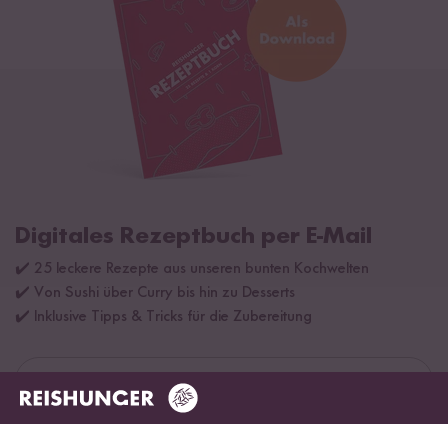
Digitales Rezeptbuch per E-Mail
✔️ 25 leckere Rezepte aus unseren bunten Kochwelten
✔️ Von Sushi über Curry bis hin zu Desserts
✔️ Inklusive Tipps & Tricks für die Zubereitung
Jetzt sichern