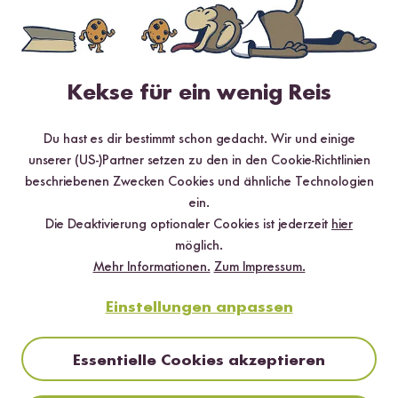
Hilfreichste
Neueste
Höchste Bewertung
Niedrigste Bewertung
Kekse für ein wenig Reis
Du hast es dir bestimmt schon gedacht. Wir und einige
unserer (US-)Partner setzen zu den in den Cookie-Richtlinien
Kathrin
18.03.2026
beschriebenen Zwecken Cookies und ähnliche Technologien
ein.
Einfach lecker, dieses Gewürz! Mache damit gerne
Die Deaktivierung optionaler Cookies ist jederzeit
hier
gebratenen Reis, Spiegelei drüber, fertig! Einfach und
möglich.
schnell. Kann ich nur weiter empfehlen!
Mehr Informationen.
Zum Impressum.
0
Personen fanden diese Antwort hilfreich
Einstellungen anpassen
Melden
Essentielle Cookies akzeptieren