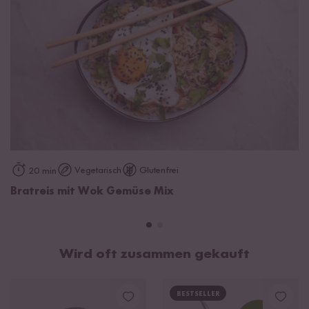
davon Zucker
2,6 g
Eiweiß
9,8 g
Salz
0,06 g
Shiitake-Pilze 27%, Karotten 24%, Knoblauch 20%, Zwiebeln
13%, Lauch 10%, Ingwer 6%.
Vegetarisch
Glutenfrei
20 min
Bratreis mit Wok Gemüse Mix
Wird oft zusammen gekauft
BESTSELLER