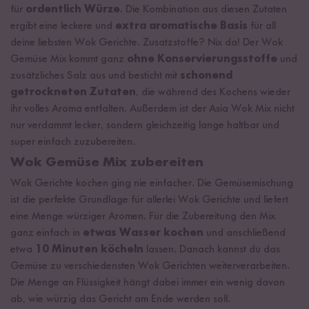
für
ordentlich Würze
. Die Kombination aus diesen Zutaten
ergibt eine leckere und
extra aromatische Basis
für all
deine liebsten Wok Gerichte. Zusatzstoffe? Nix da! Der Wok
Gemüse Mix kommt ganz
ohne Konservierungsstoffe
und
zusätzliches Salz aus und besticht mit
schonend
getrockneten Zutaten
, die während des Kochens wieder
ihr volles Aroma entfalten. Außerdem ist der Asia Wok Mix nicht
nur verdammt lecker, sondern gleichzeitig lange haltbar und
super einfach zuzubereiten.
Wok Gemüse Mix zubereiten
Wok Gerichte kochen ging nie einfacher. Die Gemüsemischung
ist die perfekte Grundlage für allerlei Wok Gerichte und liefert
eine Menge würziger Aromen. Für die Zubereitung den Mix
ganz einfach in
etwas Wasser kochen
und anschließend
etwa
10 Minuten köcheln
lassen. Danach kannst du das
Gemüse zu verschiedensten Wok Gerichten weiterverarbeiten.
Die Menge an Flüssigkeit hängt dabei immer ein wenig davon
ab, wie würzig das Gericht am Ende werden soll.