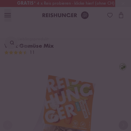
GRATIS
* 4 x Reis probieren - klicke hier! (ohne CH)
Schweiz
Alle Zölle & Steuern
inklusive
Lieblingsprodukt
Wok Gemüse Mix
finden ...
11