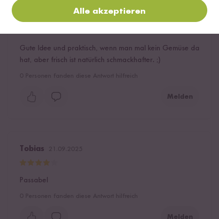
Alle akzeptieren
Verifizierter Kauf
Christiane
03.02.2026
Gute Idee und praktisch, wenn man mal kein Gemüse da
hat, aber frisch ist natürlich schmackhafter. ;)
0
Personen fanden diese Antwort hilfreich
Melden
Tobias
21.09.2025
Passabel
0
Personen fanden diese Antwort hilfreich
Melden