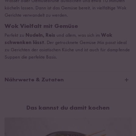
Wasser oder Gemüsebrühe aufkochen und etwa 10 Minuten
köcheln lassen. Dann ist das Gemüse bereit, in vielfältige Wok
Gerichte verwandelt zu werden.
Wok Vielfalt mit Gemüse
Perfekt zu
Nudeln, Reis
und allem, was sich im
Wok
schwenken lässt
. Der getrocknete Gemüse Mix passt ideal
zu Gerichten der asiatischen Küche und ist auch für dampfende
Suppen die perfekte Basis.
Nährwerte & Zutaten
Durchschnittliche Nährwerte pro 100g:
Brennwert
518 kJ / 123 kcal
Das kannst du damit kochen
Fett
1,2 g
davon gesättigte Fettsäuren
0 g
Kohlenhydrate
17 g