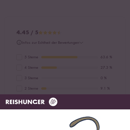
4.45 / 5
Infos zur Echtheit der Bewertungen
5 Sterne
63.6 %
4 Sterne
27.3 %
3 Sterne
0 %
2 Sterne
9.1 %
1 Stern
0 %
Bewerte dieses Produkt