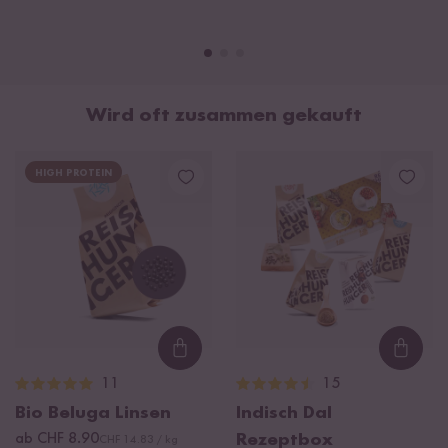
Wird oft zusammen gekauft
HIGH PROTEIN
Loading...
Loadi
11
15
Bio Beluga Linsen
Indisch Dal
ab CHF 8.90
Rezeptbox
CHF 14.83 / kg