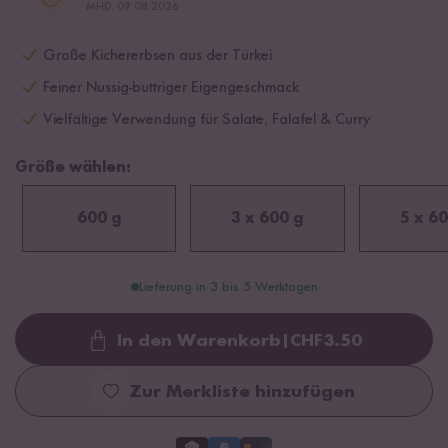
MHD: 09.08.2026
Große Kichererbsen aus der Türkei
Feiner Nussig-buttriger Eigengeschmack
Vielfältige Verwendung für Salate, Falafel & Curry
Größe wählen:
600 g
3 x 600 g
5 x 60
Lieferung in 3 bis 5 Werktagen
In den Warenkorb
|
CHF
3.50
Loading...
Zur Merkliste hinzufügen