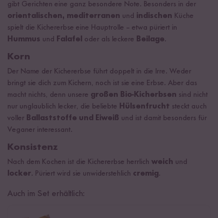
gibt Gerichten eine ganz besondere Note. Besonders in der
orientalischen, mediterranen
und
indischen
Küche
spielt die Kichererbse eine Hauptrolle – etwa püriert in
Hummus
und
Falafel
oder als leckere
Beilage
.
Korn
Der Name der Kichererbse führt doppelt in die Irre. Weder
bringt sie dich zum Kichern, noch ist sie eine Erbse. Aber das
macht nichts, denn unsere
großen Bio-Kicherbsen
sind nicht
nur unglaublich lecker, die beliebte
Hülsenfrucht
steckt auch
voller
Ballaststoffe und Eiweiß
und ist damit besonders für
Veganer interessant.
Konsistenz
Nach dem Kochen ist die Kichererbse herrlich
weich
und
locker
. Püriert wird sie unwiderstehlich
cremig
.
Auch im Set erhältlich: