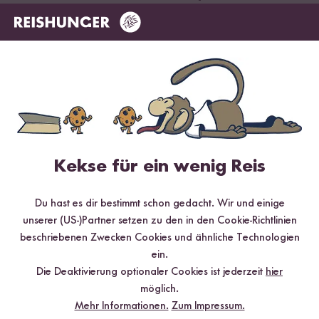
ab CHF 19.20
Das sagen unsere Kund:innen
18 Bewertungen
3 Fragen
Kekse für ein wenig Reis
Du hast es dir bestimmt schon gedacht. Wir und einige
4.94 / 5
unserer (US-)Partner setzen zu den in den Cookie-Richtlinien
beschriebenen Zwecken Cookies und ähnliche Technologien
Infos zur Echtheit der Bewertungen
ein.
Die Deaktivierung optionaler Cookies ist jederzeit
hier
5 Sterne
94.4 %
möglich.
4 Sterne
5.6 %
Mehr Informationen.
Zum Impressum.