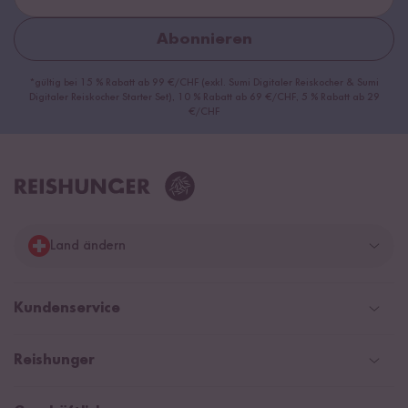
Abonnieren
*gültig bei 15 % Rabatt ab 99 €/CHF (exkl. Sumi Digitaler Reiskocher & Sumi
Digitaler Reiskocher Starter Set), 10 % Rabatt ab 69 €/CHF, 5 % Rabatt ab 29
€/CHF
Land ändern
Deutschland
Kundenservice
Schweiz
Help Center & FAQ
Reishunger
Österreich
Versandinformationen
Newsletter