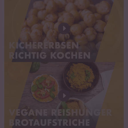
Kohlenhydrate
44 g
davon Zucker
2,3 g
Eiweiß
19 g
Salz
0,09 g