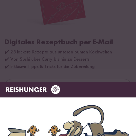
Digitales Rezeptbuch per E-Mail
✔️ 25 leckere Rezepte aus unseren bunten Kochwelten
✔️ Von Sushi über Curry bis hin zu Desserts
✔️ Inklusive Tipps & Tricks für die Zubereitung
Jetzt sichern
*Das Digitale Rezeptbuch wird dir nach vollständiger Anmeldung zum Newsletter
per E-Mail zugeschickt.