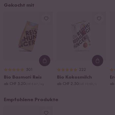
Gekocht mit
Loading...
Loading
501
222
Bio Basmati Reis
Bio Kokosmilch
Er
ab CHF 5.20
ab CHF 2.50
ab
CHF 8.67 / kg
CHF 10.00 / L
Empfohlene Produkte