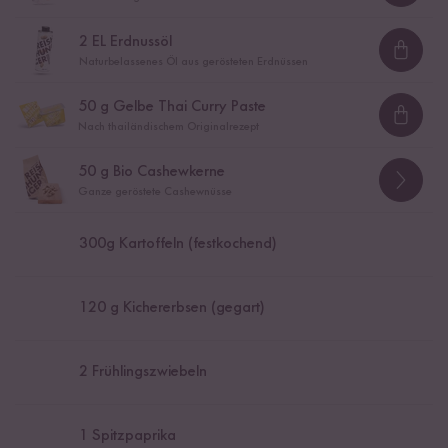
2
EL Erdnussöl
Loadi
Naturbelassenes Öl aus gerösteten Erdnüssen
50
g Gelbe Thai Curry Paste
Loadi
Nach thailändischem Originalrezept
50
g Bio Cashewkerne
Ganze geröstete Cashewnüsse
300
g Kartoffeln (festkochend)
120
g Kichererbsen (gegart)
2
Frühlingszwiebeln
1
Spitzpaprika