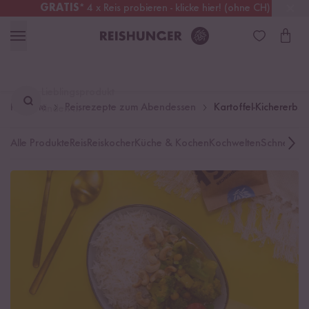
GRATIS
* 4 x Reis probieren - klicke hier! (ohne CH)
Schweiz
Alle Zölle & Steuern
inklusive
Lieblingsprodukt
Rezepte
Reisrezepte zum Abendessen
Kartoffel-Kichererbse
finden ...
Alle Produkte
Reis
Reiskocher
Küche & Kochen
Kochwelten
Schnelle K