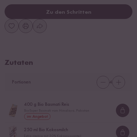
Zu den Schritten
Zutaten
Portionen
4
400
g Bio Basmati Reis
Bio-Super Basmati vom Himalaya, Pakistan
Loadi
im Angebot
250
ml Bio Kokosmilch
Loadi
Extra cremig mit 50% Kokosnussanteil