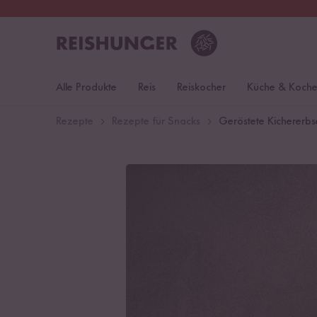
30 Tage
Rückgaberecht
S
Alle Produkte
Reis
Reiskocher
Küche & Koch
Rezepte
Rezepte für Snacks
Geröstete Kichererbs