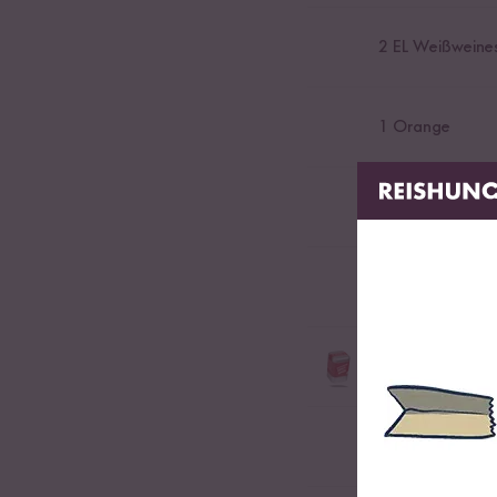
2
EL Weißweines
1
Orange
1
EL Zucker
265
kg Kicherer
2
EL Bio Spicy S
Bio-Gewürzmischung f
0,5
TL Salz