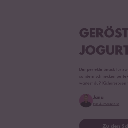
GERÖST
JOGUR
Der perfekte Snack für zwi
sondern schmecken perfekt
wartest du? Kichererbsen w
Jana
zur Autorenseite
Zu den Sc