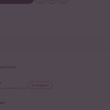
venöl Extra
l
im Angebot
l aus geröstetem Sesam
bel