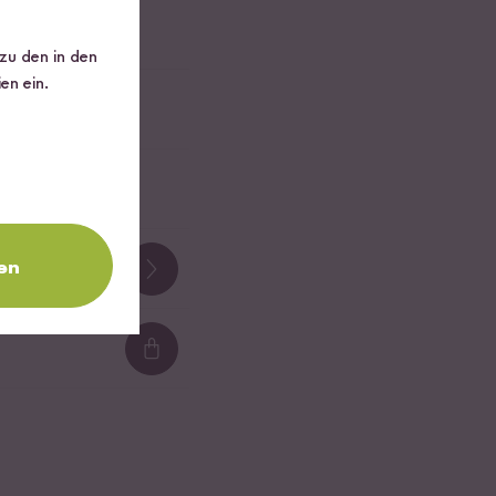
 zu den in den
en ein.
en
Loading...