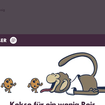
sig
bsen, gegart
pice Reis Gewürz
ür würzig scharfen Reis
Kekse für ein wenig Reis