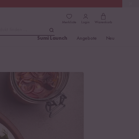
(4.76)
Trusted Shops
Merkliste
Login
Warenkorb
dukt finden ...
Sumi Launch
Angebote
Neu