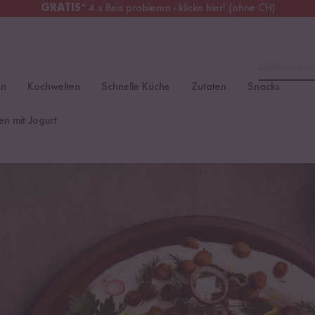
GRATIS
* 4 x Reis probieren - klicke hier! (ohne CH)
chweiz
Alle Zölle & Steuern
inklusive
Lieblingspro
en
Kochwelten
Schnelle Küche
Zutaten
Snacks
en mit Jogurt