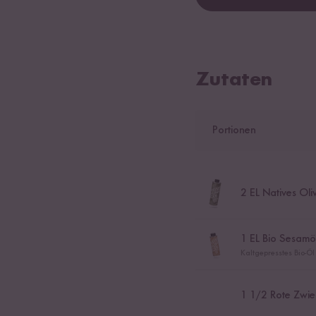
Zutaten
Portionen
2
EL Natives Oli
1
EL Bio Sesamö
Kaltgepresstes Bio-Ö
1
1
/2 Rote Zwie