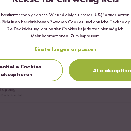
andelt
r bestimmt schon gedacht. Wir und einige unserer (US-)Partner setzen
-Richtlinien beschriebenen Zwecken Cookies und ähnliche Technologi
Minze
Die Deaktivierung optionaler Cookies ist jederzeit
hier
möglich.
Mehr Informationen.
Zum Impressum.
Einstellungen anpassen
her Jogurt
entielle Cookies
er
Alle akzeptier
akzeptieren
er zur Veredelung von Sushi und mehr
 Topping
ür Bowls & mehr!