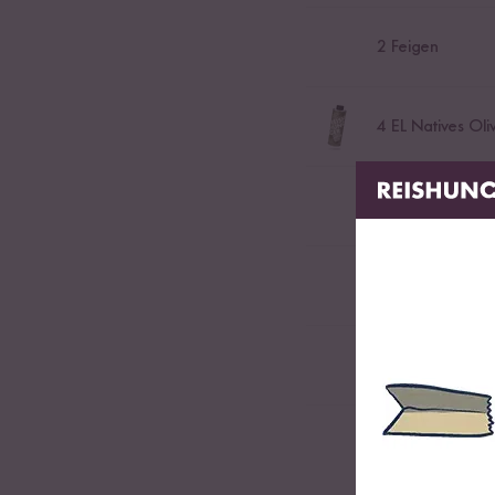
2
Feigen
4
EL Natives Oli
2
EL dunkler Bal
Schwarzer Kamp
4
EL geröstete u
Salz