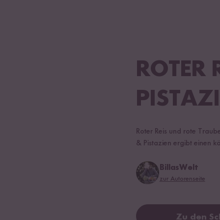
ROTER R
PISTAZ
Roter Reis und rote Traub
& Pistazien ergibt einen kö
BillasWelt
zur Autorenseite
Zu den Sc