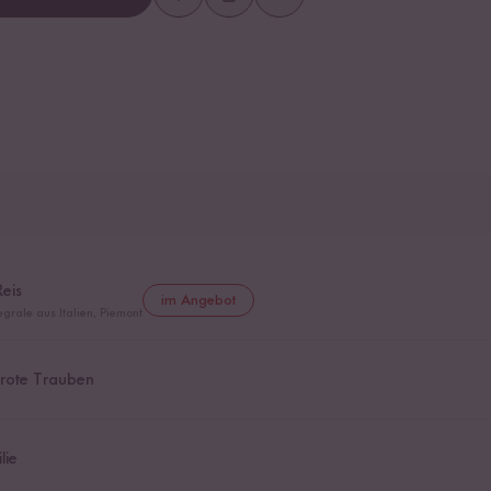
Reis
im Angebot
egrale aus Italien, Piemont
 rote Trauben
lie