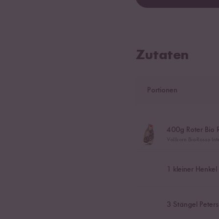
Zutaten
Portionen
400
g Roter Bio 
Vollkorn Bio-Rosso Int
1
kleiner Henkel
3
Stängel Petersi