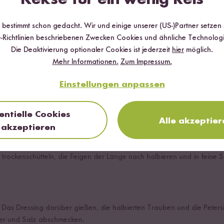
r bestimmt schon gedacht. Wir und einige unserer (US-)Partner setzen
-Richtlinien beschriebenen Zwecken Cookies und ähnliche Technologi
Die Deaktivierung optionaler Cookies ist jederzeit
hier
möglich.
Mehr Informationen.
Zum Impressum.
r doppelten Menge Wasser und einer Prise Salz aufsetzen und 10 Min
itzestufe stellen, wenn das Wasser kocht, auf die niedrigste stellen 
Einstellungen anpassen
eln lassen.
entielle Cookies
Alle akzeptier
akzeptieren
rauben waschen und halbieren.
 trockenschütteln, die Feigen der Länge nach halbieren und in feine 
 Das Dressing darüber gießen, die halbierten Trauben und die Peters
fer und Salz abschmecken.