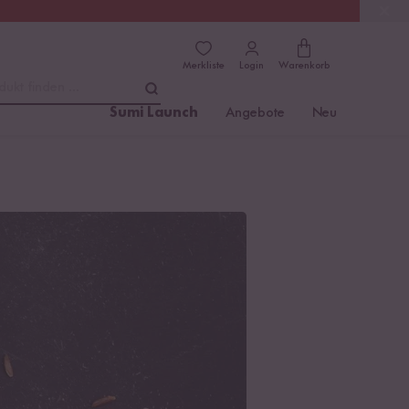
(4.76)
Trusted Shops
Merkliste
Login
Warenkorb
dukt finden ...
Sumi Launch
Angebote
Neu