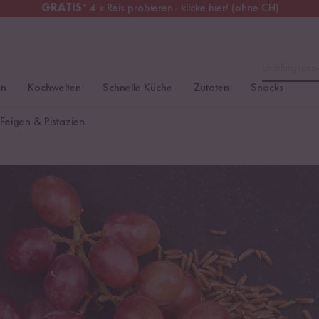
GRATIS
* 4 x Reis probieren - klicke hier! (ohne CH)
chweiz
Alle Zölle & Steuern
inklusive
Lieblingspro
en
Kochwelten
Schnelle Küche
Zutaten
Snacks
 Feigen & Pistazien