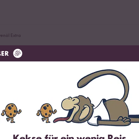
venöl Extra
samicoessig
ot Pfeffer
nd gehackte Pistazien
Kekse für ein wenig Reis