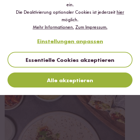
ein.
✔️ Inklusive Tipps & Tricks für die Zubereitung
Die Deaktivierung optionaler Cookies ist jederzeit
hier
möglich.
Mehr Informationen.
Zum Impressum.
Einstellungen anpassen
Jetzt sichern
Essentielle Cookies akzeptieren
*Das Digitale Rezeptbuch wird dir nach vollständiger Anmeldung zum Newsletter
per E-Mail zugeschickt.
Alle akzeptieren
Mehr Rezepte mit Roter Bio Reis