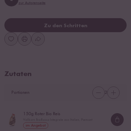
zur Autorenseite
Zu den Schritten
Zutaten
Portionen
2
150
g Roter Bio Reis
Vollkorn Bio-Rosso Integrale aus Italien, Piemont
Loadi
im Angebot