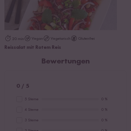
Vegan
Vegetarisch
Glutenfrei
20 min
Reissalat mit Rotem Reis
Bewertungen
0 / 5
5 Sterne
0 %
4 Sterne
0 %
3 Sterne
0 %
2 Sterne
0 %