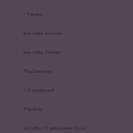
1
Paprika
eine halbe Avocado
eine halbe Zwiebel
70
g Edamame
1
El Limettensaft
70
g Mais
ein halber TL getrocknete Minze