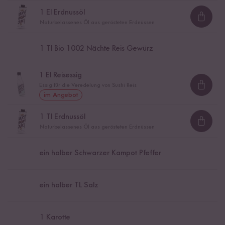
1
El Erdnussöl
Loadi
Naturbelassenes Öl aus gerösteten Erdnüssen
1
Tl Bio 1002 Nächte Reis Gewürz
1
El Reisessig
Essig für die Veredelung von Sushi Reis
Loadi
im Angebot
1
Tl Erdnussöl
Loadi
Naturbelassenes Öl aus gerösteten Erdnüssen
ein halber Schwarzer Kampot Pfeffer
ein halber TL Salz
1
Karotte