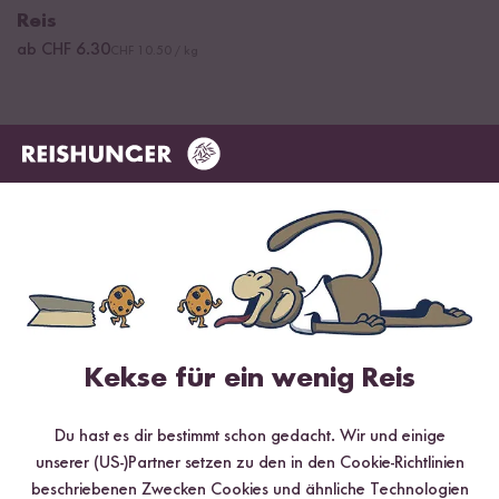
Reis
ab CHF 6.30
CHF 10.50 / kg
Kekse für ein wenig Reis
Digitales Rezeptbuch per E-Mail
Du hast es dir bestimmt schon gedacht. Wir und einige
unserer (US-)Partner setzen zu den in den Cookie-Richtlinien
✔️ 25 leckere Rezepte aus unseren bunten Kochwelten
beschriebenen Zwecken Cookies und ähnliche Technologien
✔️ Von Sushi über Curry bis hin zu Desserts