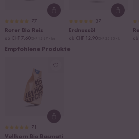
Loading...
Loading
77
37
Roter Bio Reis
Erdnussöl
Re
ab CHF 7.60
ab CHF 12.90
ab
CHF 12.67 / kg
CHF 25.80 / L
Empfohlene Produkte
Loading...
71
Vollkorn Bio Basmati