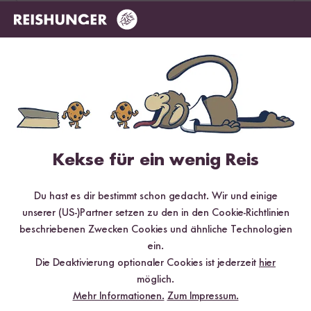
Jetzt sichern
*Das Digitale Rezeptbuch wird dir nach vollständiger Anmeldung zum Newsletter
per E-Mail zugeschickt.
Mehr Rezepte mit Bio Kokosmilch
TOP #12 LIEBLING
Kekse für ein wenig Reis
Du hast es dir bestimmt schon gedacht. Wir und einige
unserer (US-)Partner setzen zu den in den Cookie-Richtlinien
beschriebenen Zwecken Cookies und ähnliche Technologien
ein.
Die Deaktivierung optionaler Cookies ist jederzeit
hier
möglich.
Mehr Informationen.
Zum Impressum.