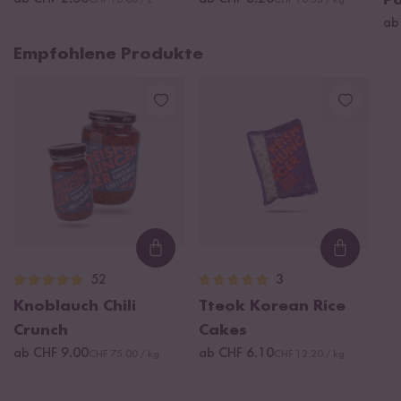
P
CHF 10.00 / L
CHF 10.33 / kg
ab
Empfohlene Produkte
Loading...
Loading
52
3
Knoblauch Chili
Tteok Korean Rice
Crunch
Cakes
ab CHF 9.00
ab CHF 6.10
CHF 75.00 / kg
CHF 12.20 / kg