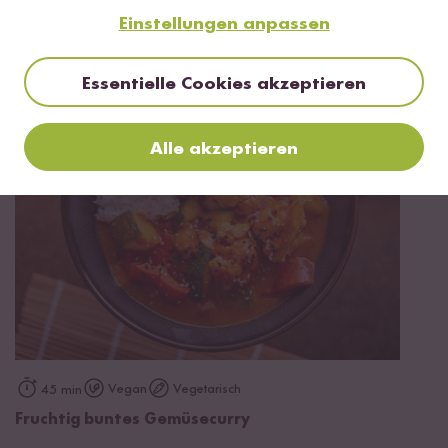
Einstellungen anpassen
Vegan
20 min
Wok-Gemüse mit Kokosmilch Sauce und Reis
Essentielle Cookies akzeptieren
Alle akzeptieren
Vegan
Vegetarisch
45 min
Fruchtig buntes Gemüsecurry