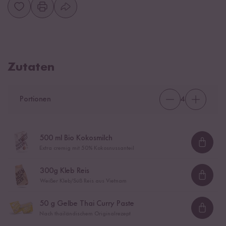
Zutaten
Portionen
4
500
ml Bio Kokosmilch
Loadi
Extra cremig mit 50% Kokosnussanteil
300
g Kleb Reis
Loadi
Weißer Kleb/Süß Reis aus Vietnam
50
g Gelbe Thai Curry Paste
Loadi
Nach thailändischem Originalrezept