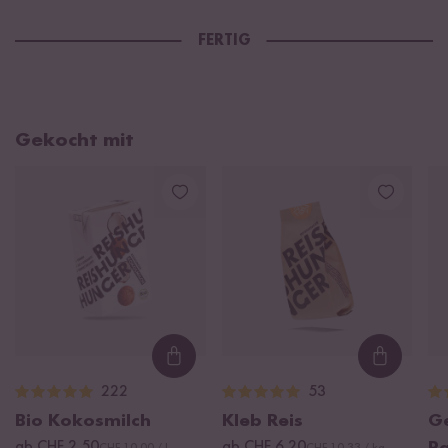
FERTIG
Gekocht mit
Loading...
Loading
222
53
Bio Kokosmilch
Kleb Reis
Ge
ab CHF 2.50
ab CHF 6.20