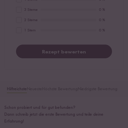
3 Sterne
0 %
2 Sterne
0 %
1 Stern
0 %
Rezept bewerten
Hilfreichste
Neueste
Höchste Bewertung
Niedrigste Bewertung
Schon probiert und für gut befunden?
Dann schreib jetzt die erste Bewertung und teile deine
Erfahrung!