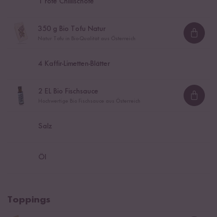
1
rote Chillischote
350
g Bio Tofu Natur
Loadi
Natur Tofu in Bio-Qualität aus Österreich
4
Kaffir-Limetten-Blätter
2
EL Bio Fischsauce
Loadi
Hochwertige Bio Fischsauce aus Österreich
Salz
Öl
Toppings