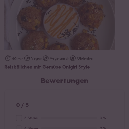
Vegan
Vegetarisch
Glutenfrei
40 min
Reisbällchen mit Gemüse Onigiri Style
Bewertungen
0 / 5
5 Sterne
0 %
4 Sterne
0 %