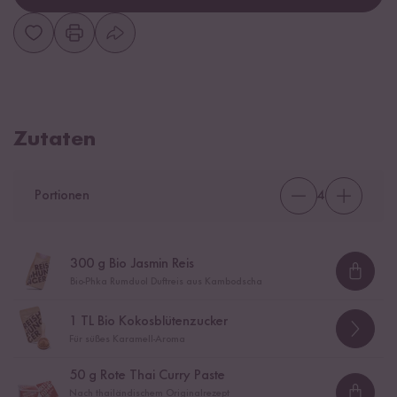
Zutaten
Portionen
4
300
g Bio Jasmin Reis
Loadi
Bio-Phka Rumduol Duftreis aus Kambodscha
1
TL Bio Kokosblütenzucker
Für süßes Karamell-Aroma
50
g Rote Thai Curry Paste
Nach thailändischem Originalrezept