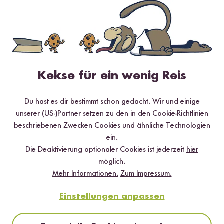
Loading...
129
11
Bio Jasmin Reis
Bio
Ro
ab CHF 7.90
Kokosblütenzucker
P
CHF 13.17 / kg
ab CHF 6.50
ab
CHF 54.17 / kg
Kekse für ein wenig Reis
Du hast es dir bestimmt schon gedacht. Wir und einige
unserer (US-)Partner setzen zu den in den Cookie-Richtlinien
beschriebenen Zwecken Cookies und ähnliche Technologien
ein.
Die Deaktivierung optionaler Cookies ist jederzeit
hier
möglich.
Mehr Informationen.
Zum Impressum.
Einstellungen anpassen