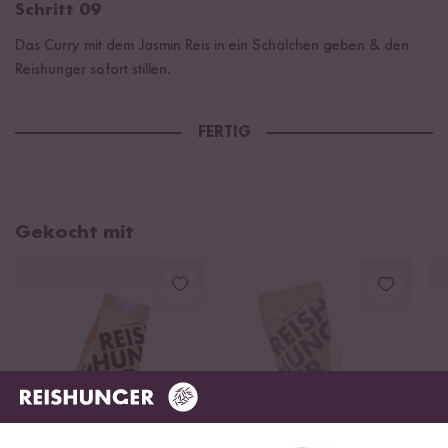
Schritt 09
Das Curry mit dem Jasmin Reis in ein Schälchen geben & den
Reishunger sofort stillen.
FERTIG
Gekocht mit