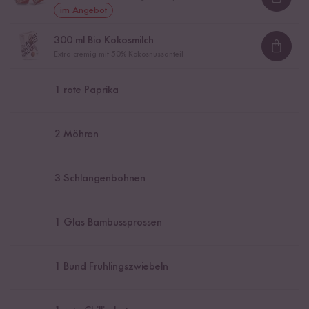
Loadi
im Angebot
300
ml Bio Kokosmilch
Loadi
Extra cremig mit 50% Kokosnussanteil
1
rote Paprika
2
Möhren
3
Schlangenbohnen
1
Glas Bambussprossen
1
Bund Frühlingszwiebeln