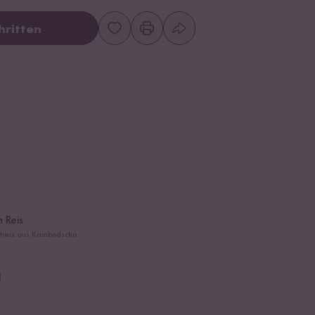
hritten
 Reis
ftreis aus Kambodscha
l