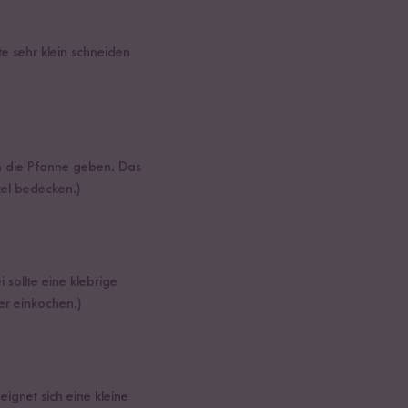
e sehr klein schneiden
n die Pfanne geben. Das
kel bedecken.)
ollte eine klebrige
er einkochen.)
eignet sich eine kleine