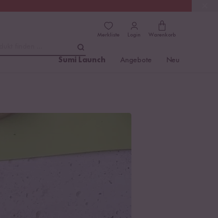
(4.76)
Trusted Shops
Merkliste
Login
Warenkorb
dukt finden ...
Sumi Launch
Angebote
Neu