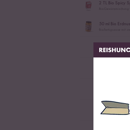
2
TL Bio Spicy S
Bio-Gewürzmischung f
50
ml Bio Erdnu
Bio-Fertigsauce mit 
2
Schalotten
2
Champignons
1
Karotte
0,25
Zucchini