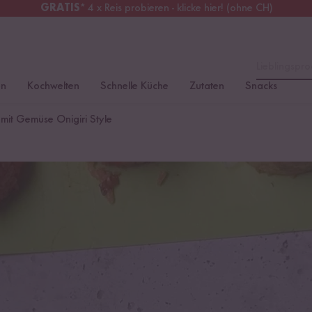
GRATIS
* 4 x Reis probieren - klicke hier! (ohne CH)
chweiz
Alle Zölle & Steuern
inklusive
Lieblingspro
en
Kochwelten
Schnelle Küche
Zutaten
Snacks
 mit Gemüse Onigiri Style