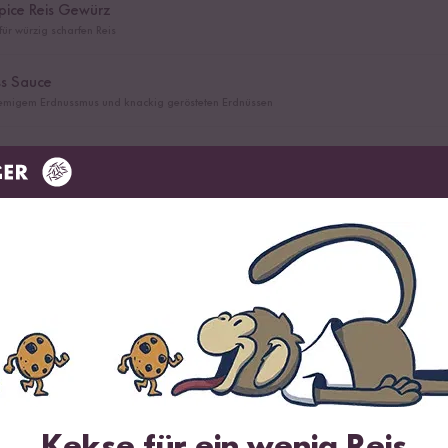
pice Reis Gewürz
ür würzig scharfen Reis
ss Sauce
cremigem Erdnussmus und knackig gerösteten Erdnüssen
Kekse für ein wenig Reis