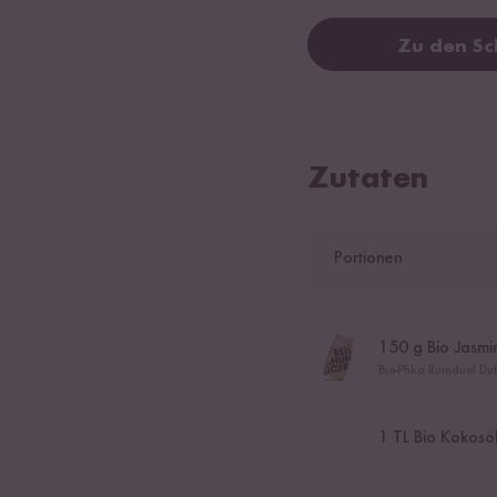
Zu den Sc
Zutaten
Portionen
150
g Bio Jasmin
Bio-Phka Rumduol Du
1
TL Bio Kokosö