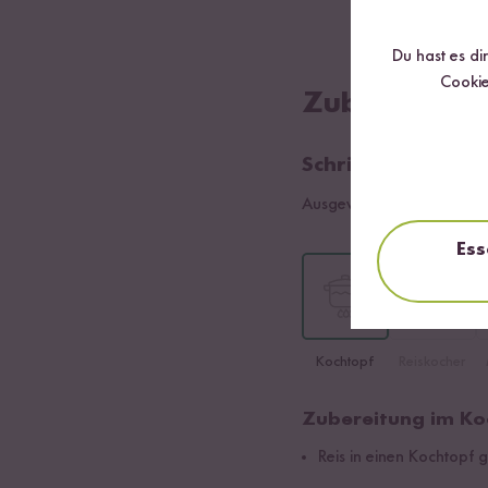
100
g Mais
Du hast es di
Cookie
Zubereitung
Schritt 01
Ausgewählte Sorte:
Jasmin
Ess
Kochtopf
Reiskocher
Zubereitung im Ko
Reis in einen Kochtopf 