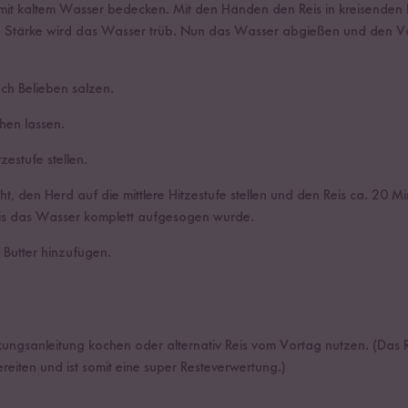
 mit kaltem Wasser bedecken. Mit den Händen den Reis in kreisend
e Stärke wird das Wasser trüb. Nun das Wasser abgießen und den V
h Belieben salzen.
hen lassen.
zestufe stellen.
, den Herd auf die mittlere Hitzestufe stellen und den Reis ca. 20 M
bis das Wasser komplett aufgesogen wurde.
 Butter hinzufügen.
ungsanleitung kochen oder alternativ Reis vom Vortag nutzen. (Das R
ereiten und ist somit eine super Resteverwertung.)