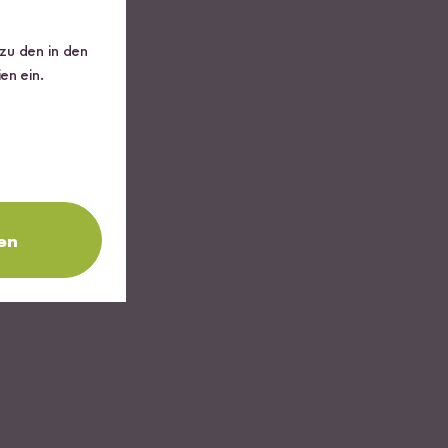
 zu den in den
en ein.
en