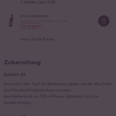
2
Limetten (den Saft)
etwas Sojasauce
Sojasauce für das Würzen von Sushi
Loadi
im Angebot
etwas frische Kresse
Zubereitung
Schritt 01
Etwas Öl in den Topf des Reiskochers geben und die Miso Paste
(auf Standard Funktion) etwas anrösten.
Anschließend mit ca. 700 ml Wasser ablöschen und zum
köcheln bringen.