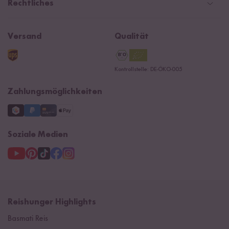
Presse
Rechtliches
Rezepte
Affiliate
Jobs
Reishunger Magazin
Widerrufsrecht
B2B
Navacopah
Versand
Qualität
Kontaktformular
AGB
Reishunger Gutscheine
Datenschutzerklärung
Ersatzteile
Kontrollstelle: DE-ÖKO-005
Impressum
Zahlungsmöglichkeiten
Soziale Medien
Reishunger Highlights
Basmati Reis