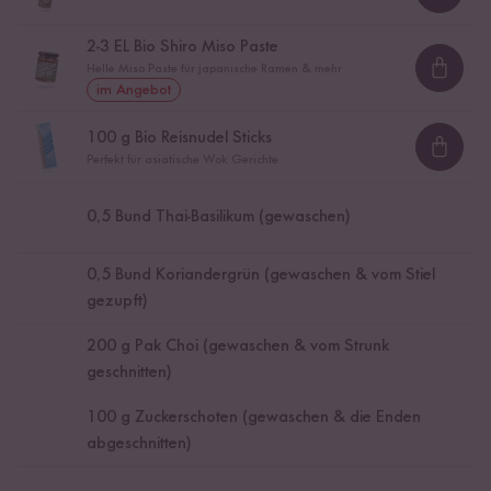
Loadi
2
-
3
EL Bio Shiro Miso Paste
Helle Miso Paste für japanische Ramen & mehr
Loadi
im Angebot
100
g Bio Reisnudel Sticks
Loadi
Perfekt für asiatische Wok Gerichte
0,5
Bund Thai-Basilikum (gewaschen)
0,5
Bund Koriandergrün (gewaschen & vom Stiel
gezupft)
200
g Pak Choi (gewaschen & vom Strunk
geschnitten)
100
g Zuckerschoten (gewaschen & die Enden
abgeschnitten)