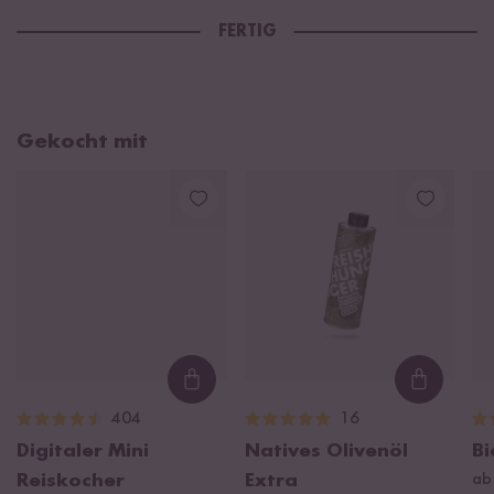
FERTIG
Gekocht mit
Loading...
Loading
404
16
Digitaler Mini
Natives Olivenöl
Bi
Reiskocher
Extra
ab