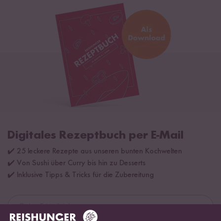
Digitales Rezeptbuch per E-Mail
✔️ 25 leckere Rezepte aus unseren bunten Kochwelten
✔️ Von Sushi über Curry bis hin zu Desserts
✔️ Inklusive Tipps & Tricks für die Zubereitung