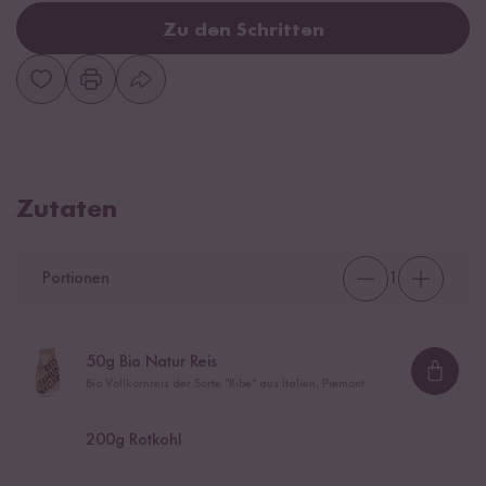
Zu den Schritten
Zutaten
Portionen
1
50
g Bio Natur Reis
Loadi
Bio Vollkornreis der Sorte "Ribe" aus Italien, Piemont
200
g Rotkohl