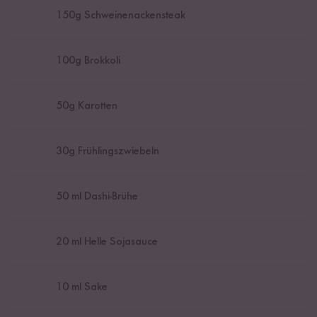
150
g Schweinenackensteak
100
g Brokkoli
50
g Karotten
30
g Frühlingszwiebeln
50
ml Dashi-Brühe
20
ml Helle Sojasauce
10
ml Sake