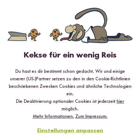
Loading...
Loading
71
4
Vollkorn Bio Basmati
Gekeimter Bio Natur
Ro
Reis
Reis
ab
Kekse für ein wenig Reis
ab CHF 6.30
ab CHF 12.30
CHF 10.50 / kg
CHF 20.50 / kg
Du hast es dir bestimmt schon gedacht. Wir und einige
unserer (US-)Partner setzen zu den in den Cookie-Richtlinien
beschriebenen Zwecken Cookies und ähnliche Technologien
ein.
Die Deaktivierung optionaler Cookies ist jederzeit
hier
möglich.
Mehr Informationen.
Zum Impressum.
Einstellungen anpassen