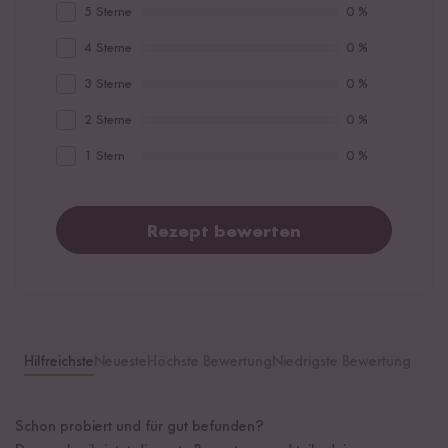
5 Sterne
0 %
4 Sterne
0 %
3 Sterne
0 %
2 Sterne
0 %
1 Stern
0 %
Rezept bewerten
Hilfreichste
Neueste
Höchste Bewertung
Niedrigste Bewertung
Schon probiert und für gut befunden?