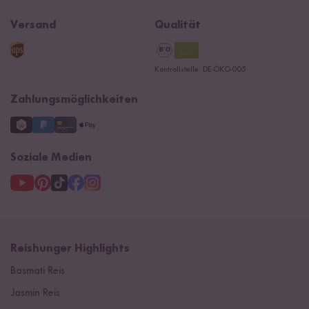
Jobs
Reishunger Magazin
Widerrufsrecht
B2B
Navacopah
Versand
Qualität
Kontaktformular
AGB
Reishunger Gutscheine
Datenschutzerklärung
Ersatzteile
Kontrollstelle: DE-ÖKO-005
Impressum
Zahlungsmöglichkeiten
Soziale Medien
Reishunger Highlights
Basmati Reis
Jasmin Reis