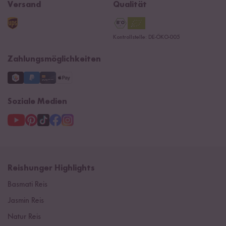
Navacopah
Versand
Qualität
Kontaktformular
AGB
Reishunger Gutscheine
Datenschutzerklärung
Ersatzteile
Kontrollstelle: DE-ÖKO-005
Impressum
Zahlungsmöglichkeiten
Soziale Medien
Reishunger Highlights
Basmati Reis
Jasmin Reis
Natur Reis