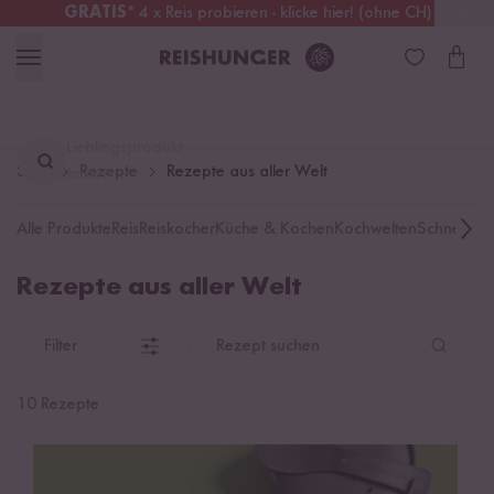
GRATIS
* 4 x Reis probieren - klicke hier! (ohne CH)
Schweiz
Alle Zölle & Steuern
inklusive
Lieblingsprodukt
Start
Rezepte
Rezepte aus aller Welt
finden ...
Alle Produkte
Reis
Reiskocher
Küche & Kochen
Kochwelten
Schnelle K
Rezepte aus aller Welt
Filter
Rezept suchen
10 Rezepte