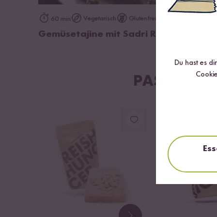
zum Rezept
Vegetarisch
Glutenfrei
60 min
Gemüsetajine mit Sadri Reis
Du hast es di
Cookie
PASSENDE 
Ess