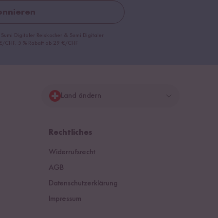
nnieren
 Sumi Digitaler Reiskocher & Sumi Digitaler
9 €/CHF, 5 % Rabatt ab 29 €/CHF
Land ändern
Deutschland
Rechtliches
Schweiz
Widerrufsrecht
Österreich
AGB
Datenschutzerklärung
Niederlande
Impressum