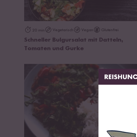
zum Rezept
Vegetarisch
Vegan
Glutenfrei
20 min
Schneller Bulgursalat mit Datteln,
Tomaten und Gurke