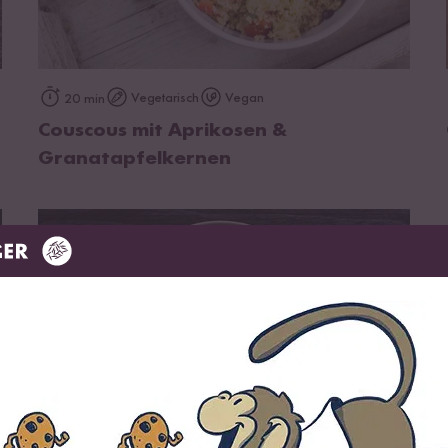
zum Rezept
Vegetarisch
Vegan
20 min
Couscous mit Aprikosen &
Granatapfelkernen