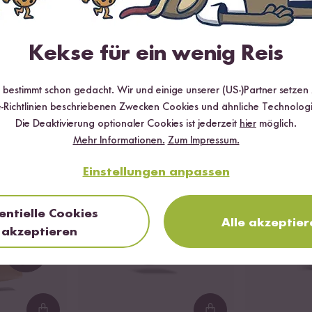
zum Rezept
Vegan
Vegetarisch
Glutenfrei
30 min
Pilaw
Kekse für ein wenig Reis
r bestimmt schon gedacht. Wir und einige unserer (US-)Partner setzen
-Richtlinien beschriebenen Zwecken Cookies und ähnliche Technologi
ZUTATEN FÜR AFRIKANISCHE R
Die Deaktivierung optionaler Cookies ist jederzeit
hier
möglich.
Mehr Informationen.
Zum Impressum.
Einstellungen anpassen
entielle Cookies
Alle akzeptier
akzeptieren