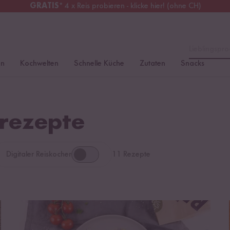
GRATIS
* 4 x Reis probieren - klicke hier! (ohne CH)
chweiz
Alle Zölle & Steuern
inklusive
Lieblingspro
en
Kochwelten
Schnelle Küche
Zutaten
Snacks
srezepte
Digitaler Reiskocher
11 Rezepte