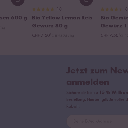
Loading...
Loading...
18
8
bsen
600 g
Bio Yellow Lemon Reis
Bio Gemü
Gewürz
80 g
Gewürz
1
/ kg
¹
¹
CHF 7.50
CHF 7.50
CHF 93.75 / kg
CHF 
Jetzt zum New
anmelden
Sichere dir bis zu
15 % Willko
Bestellung. Hierbei gilt: Je volle
Rabatt.