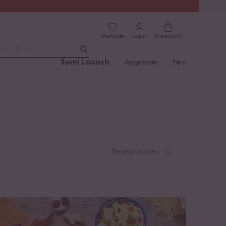
(4.76)
Trusted Shops
Merkliste
Login
Warenkorb
dukt finden ...
Sumi Launch
Angebote
Neu
Rezept suchen