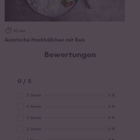
30 min
Asiatische Hackbällchen mit Reis
Bewertungen
0 / 5
5 Sterne
0 %
4 Sterne
0 %
3 Sterne
0 %
2 Sterne
0 %