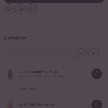
Zutaten
Portionen
2
150
g Basmati Reis Pusa
Loadi
Basmati Pusa 1121 aus Indien, Himalaya
1
EL Butter
45
g Wok Gemüse Mix
Loadi