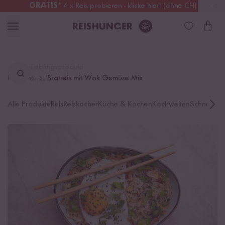
GRATIS
* 4 x Reis probieren - klicke hier! (ohne CH)
Schweiz
Alle Zölle & Steuern
inklusive
Lieblingsprodukt
Rezepte
Bratreis mit Wok Gemüse Mix
finden ...
Alle Produkte
Reis
Reiskocher
Küche & Kochen
Kochwelten
Schnelle K