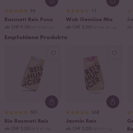
Loading...
Loading
96
11
Basmati Reis Pusa
Wok Gemüse Mix
S
ab CHF 9.50
ab CHF 5.20
ab
CHF 15.83 / kg
CHF 104.00 / kg
Empfohlene Produkte
Loading...
Loading
501
368
Bio Basmati Reis
Jasmin Reis
G
ab CHF 5.20
ab CHF 5.20
Re
CHF 8.67 / kg
CHF 8.67 / kg