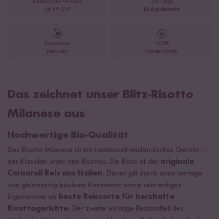
Kostenloser Versand
30 Tage
ab 89 CHF
Rückgaberecht
Kostenlose
100%
Retouren
Käuferschutz
Das zeichnet unser Blitz-Risotto
Milanese aus
Hochwertige Bio-Qualität
Das Risotto Milanese ist ein traditionell mailändisches Gericht –
der Klassiker unter den Risottos. Die Basis ist der
originale
Carnaroli Reis aus Italien
. Dieser gilt durch seine cremige
und gleichzeitig bissfeste Konsistenz sowie sein erdiges
Eigenaroma als
beste Reissorte für herzhafte
Risottogerichte
. Der zweite wichtige Bestandteil des