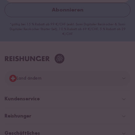
Abonnieren
*gültig bei 15 % Rabatt ab 99 €/CHF (exkl. Sumi Digitaler Reiskocher & Sumi
Digitaler Reiskocher Starter Set), 10 % Rabatt ab 69 €/CHF, 5 % Rabatt ab 29
€/CHF
Land ändern
Deutschland
Kundenservice
Schweiz
Help Center & FAQ
Reishunger
Österreich
Versandinformationen
Newsletter
Zahlarten
Niederlande
Geschäftliches