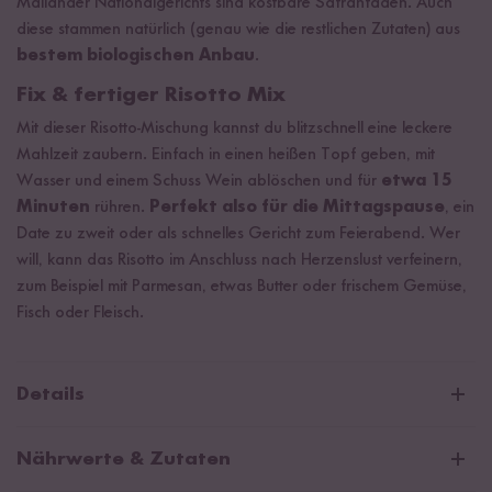
Mailänder Nationalgerichts sind kostbare Safranfäden. Auch
diese stammen natürlich (genau wie die restlichen Zutaten) aus
bestem biologischen Anbau
.
Fix & fertiger Risotto Mix
Mit dieser Risotto-Mischung kannst du blitzschnell eine leckere
Mahlzeit zaubern. Einfach in einen heißen Topf geben, mit
Wasser und einem Schuss Wein ablöschen und für
etwa 15
Minuten
rühren.
Perfekt also für die Mittagspause
, ein
Date zu zweit oder als schnelles Gericht zum Feierabend. Wer
will, kann das Risotto im Anschluss nach Herzenslust verfeinern,
zum Beispiel mit Parmesan, etwas Butter oder frischem Gemüse,
Fisch oder Fleisch.
Details
Unser Bio Risotto Reis der Sorte »Carnaroli« beziehen wir aus
Nährwerte & Zutaten
dem
italienischen Piemont
. Im Schatten der Alpen wird er