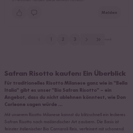
Melden
1
2
3
von
6
Safran Risotto kaufen: Ein Überblick
Für traditionelles Risotto Milanese ganz wie in "Bella
Italia" gibt es unser "Bio Safran Risotto" – ein
Angebot, dass du nicht ablehnen könntest, wie Don
Corleone sagen würde ...
Mit unserem Risotto Milanese kannst du blitzschnell ein leckeres
Safran Risotto nach mailändischer Art zaubern. Die Basis ist
feinster italienischer Bio Carnaroli Reis, verfeinert mit schonend