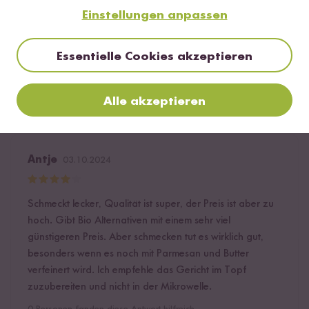
Anleitung auf der Website vorgegangen und es
Einstellungen anpassen
funktionierte absolut problemlos. Sehr lecker und
absolut empfehlenswert.
Essentielle Cookies akzeptieren
1
Person fand diese Antwort hilfreich
Melden
Alle akzeptieren
Antje
03.10.2024
Schmeckt lecker, Qualität ist super, der Preis ist aber zu
hoch. Gibt Bio Alternativen mit einem sehr viel
günstigeren Preis. Aber schmecken tut es wirklich gut,
besonders wenn es noch mit Parmesan und Butter
verfeinert wird. Ich empfehle das Gericht im Topf
zuzubereiten und nicht in der Mikrowelle.
0
Personen fanden diese Antwort hilfreich