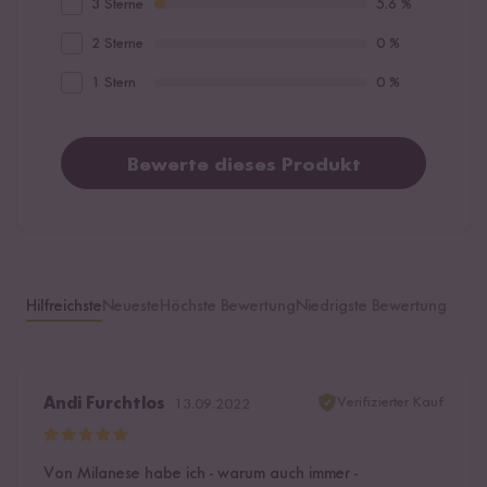
3 Sterne
5.6 %
2 Sterne
0 %
1 Stern
0 %
Bewerte dieses Produkt
Hilfreichste
Neueste
Höchste Bewertung
Niedrigste Bewertung
Verifizierter Kauf
Andi Furchtlos
13.09.2022
Von Milanese habe ich - warum auch immer -