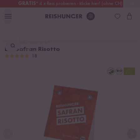
GRATIS
* 4 x Reis probieren - klicke hier! (ohne CH)
Schweiz
Alle Zölle & Steuern
inklusive
Lieblingsprodukt
Bio Safran Risotto
finden ...
18