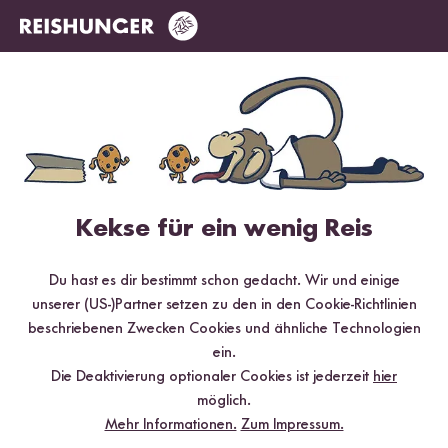
geschmacklich nicht wirklich viel erwartet, obwohl ich ein
RIESEN Blitz-Risotto Fan bin. Vielleicht weil ich mir nicht so
viel unter dieser Sorte vorstellen konnte, ABER... es ist
quasi aus dem Hinterhalt ganz nach vorne gesprungen
und belegt nun Platz 1 meiner persönlichen Risotto
Trendlist! UNBEDINGT PROBIEREN! Sehr lecker und
uneingeschränkt zu empfehlen :-)
2
Personen fanden diese Antwort hilfreich
Kekse für ein wenig Reis
Melden
Du hast es dir bestimmt schon gedacht. Wir und einige
unserer (US-)Partner setzen zu den in den Cookie-Richtlinien
beschriebenen Zwecken Cookies und ähnliche Technologien
Verifizierter Kauf
Tessmin
19.01.2022
ein.
Die Deaktivierung optionaler Cookies ist jederzeit
hier
möglich.
Super Sache! Hab es in meinem Digitalen Mini-
Mehr Informationen.
Zum Impressum.
Reiskocher zubereitet: hervorragend. Bin nach der