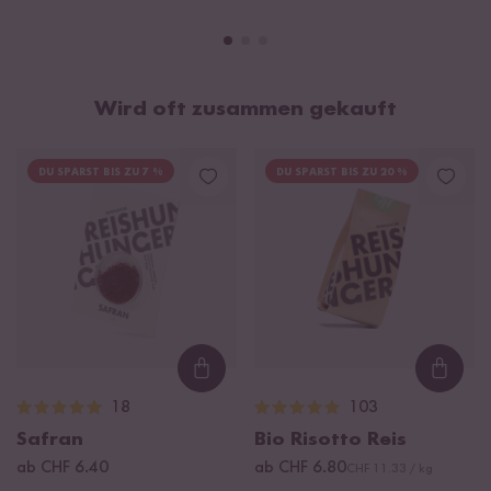
Wird oft zusammen gekauft
DU SPARST BIS ZU 7 %
DU SPARST BIS ZU 20 %
Loading...
Loadi
18
103
Safran
Bio Risotto Reis
ab CHF 6.40
ab CHF 6.80
CHF 11.33 / kg