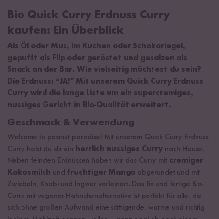
Bio Quick Curry Erdnuss Curry
kaufen: Ein Überblick
Als Öl oder Mus, im Kuchen oder Schokoriegel,
gepufft als Flip oder geröstet und gesalzen als
Snack an der Bar. Wie vielseitig möchtest du sein?
Die Erdnuss: “JA!” Mit unserem Quick Curry Erdnuss
Curry wird die lange Liste um ein supercremiges,
nussiges Gericht in Bio-Qualität erweitert.
Geschmack & Verwendung
Welcome to peanut paradise! Mit unserem Quick Curry Erdnuss
Curry holst du dir ein
herrlich nussiges Curry
nach Hause.
Neben feinsten Erdnüssen haben wir das Curry mit
cremiger
Kokosmilch
und
fruchtiger Mango
abgerundet und mit
Zwiebeln, Knobi und Ingwer verfeinert. Das fix und fertige Bio-
Curry mit veganer Hähnchenalternative ist perfekt für alle, die
sich ohne großen Aufwand eine sättigende, warme und richtig