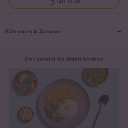
CHF 17.30
Loading...
Nährwerte & Zutaten
Durchschnittliche Nährwerte pro 100g:
Brennwert
702 kJ / 169 kcal
Das kannst du damit kochen
Fett
11 g
davon gesättigte Fettsäuren
5 g
Kohlenhydrate
7,8 g
davon Zucker
5,9 g
Eiweiß
7,3 g
Salz
1,1 g
Zutaten:
Wasser, Kokosmilch* 21 % (Kokosnussextrakt*,
Wasser),
Erdnussmus
* 10 %, Zwiebeln*, Mangomark*,