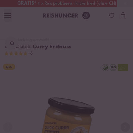
GRATIS
* 4 x Reis probieren - klicke hier! (ohne CH)
Schweiz
Alle Zölle & Steuern
inklusive
Lieblingsprodukt
Bio Quick Curry Erdnuss
finden ...
6
NEU