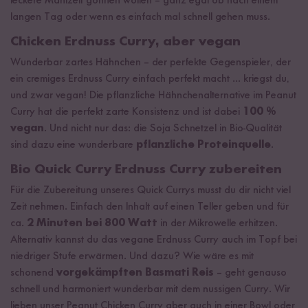
leckere Mahlzeit gönnen wollen – ganz egal ob nach einem
langen Tag oder wenn es einfach mal schnell gehen muss.
Chicken Erdnuss Curry, aber vegan
Wunderbar zartes Hähnchen – der perfekte Gegenspieler, der
ein cremiges Erdnuss Curry einfach perfekt macht ... kriegst du,
und zwar vegan! Die pflanzliche Hähnchenalternative im Peanut
Curry hat die perfekt zarte Konsistenz und ist dabei
100 %
vegan
. Und nicht nur das: die Soja Schnetzel in Bio-Qualität
sind dazu eine wunderbare
pflanzliche Proteinquelle
.
Bio Quick Curry Erdnuss Curry zubereiten
Für die Zubereitung unseres Quick Currys musst du dir nicht viel
Zeit nehmen. Einfach den Inhalt auf einen Teller geben und für
ca.
2 Minuten bei 800 Watt
in der Mikrowelle erhitzen.
Alternativ kannst du das vegane Erdnuss Curry auch im Topf bei
niedriger Stufe erwärmen. Und dazu? Wie wäre es mit
schonend
vorgekämpften Basmati Reis
– geht genauso
schnell und harmoniert wunderbar mit dem nussigen Curry. Wir
lieben unser Peanut Chicken Curry aber auch in einer Bowl oder