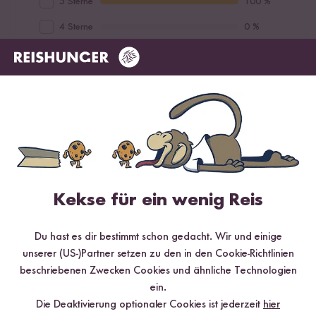
5 Sterne
100 %
4 Sterne
0 %
3 Sterne
0 %
2 Sterne
0 %
1 Stern
0 %
Bewerte dieses Produkt
Kekse für ein wenig Reis
Du hast es dir bestimmt schon gedacht. Wir und einige
Hilfreichste
Neueste
Höchste Bewertung
Niedrigste Bewertung
unserer (US-)Partner setzen zu den in den Cookie-Richtlinien
beschriebenen Zwecken Cookies und ähnliche Technologien
ein.
Die Deaktivierung optionaler Cookies ist jederzeit
hier
Verifizierter Kauf
Hang Nga
26.06.2026