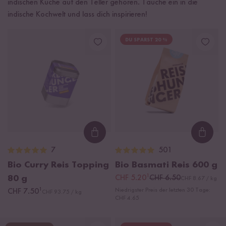
indischen Küche auf den Teller gehören. Tauche ein in die
indische Kochwelt und lass dich inspirieren!
DU SPARST 20 %
Loading...
Loadi
7
501
Bio Curry Reis Topping
Bio Basmati Reis
600 g
¹
80 g
CHF 5.20
CHF 6.50
CHF 8.67 / kg
¹
Niedrigster Preis der letzten 30 Tage:
CHF 7.50
CHF 93.75 / kg
CHF 4.65