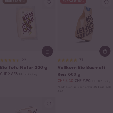
HIGH PROTEIN
DU SPARST 20 %
Loading...
Loa
22
71
Bio Tofu Natur
200 g
Vollkorn Bio Basmati
¹
CHF 2.85
Reis
600 g
CHF 14.25 / kg
¹
CHF 6.30
CHF 7.90
CHF 10.50 / kg
Niedrigster Preis der letzten 30 Tage:
CHF
5.65