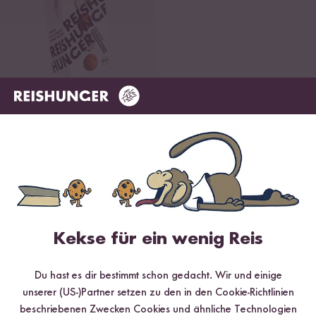
Loading...
222
Bio Kokosmilch
250 ml
¹
CHF 2.50
CHF 10.00 / L
Das war noch nicht alles
Kekse für ein wenig Reis
Du möchtest noch mehr Zutaten der indischen Küche
kennenlernen?
Du hast es dir bestimmt schon gedacht. Wir und einige
unserer (US-)Partner setzen zu den in den Cookie-Richtlinien
beschriebenen Zwecken Cookies und ähnliche Technologien