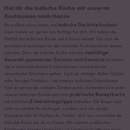
Hol dir die indische Küche mit unseren
Kochboxen nach Hause
Du wolltest schon immer mal
indische Gerichte kochen
?
Dann haben wir genau das Richtige für dich. Wir haben die
Vielfalt der indischen Küche auf 4 Boxen verteilt. Das sind die
perfekten Essenboxen für den nächsten Kochabend mit deinen
Liebsten. Denn die indische Küche hat eine
vielfältige
Auswahl spannender Zutaten und Gewürze
zu bieten,
die in unterschiedlichen Kombinationen verschiedenste
aromatische Gerichte ergeben. Egal ob cremiges Butter Chicken
oder feuriges Vindaloo – mit unseren indischen Essensboxen
hast du genau die richtigen Zutaten parat. Außerdem ist in jeder
unserer indischen Kochboxen eine
praktische Rezeptkarte
mit nützlichen
Zubereitungstipps
enthalten. Die Boxen sind
nicht nur perfekt für Anfänger, sondern sind das ideale
Komplettpaket für Kochprofis. Probier‘ dich aus und erlebe die
indische Küche bei dir zu Hause. Mit unseren praktischen
Kochboxen können Linsen Dal und Tandoori Spieße nur noch