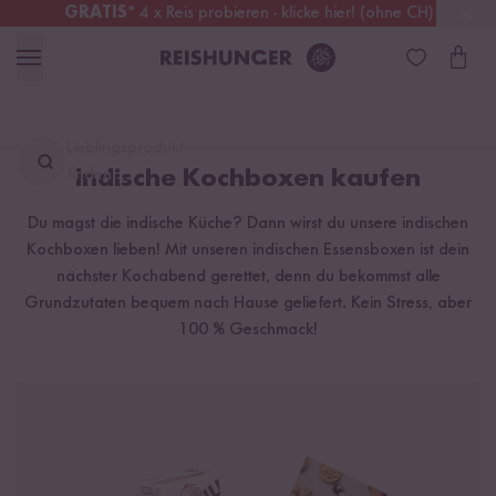
GRATIS
* 4 x Reis probieren - klicke hier! (ohne CH)
Schweiz
Alle Zölle & Steuern
inklusive
Lieblingsprodukt
finden ...
Indische Kochboxen kaufen
Du magst die indische Küche? Dann wirst du unsere indischen
Kochboxen lieben! Mit unseren indischen Essensboxen ist dein
nächster Kochabend gerettet, denn du bekommst alle
Grundzutaten bequem nach Hause geliefert. Kein Stress, aber
100 % Geschmack!