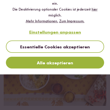
ein.
Indische Kochwelt entdecken
Die Deaktivierung optionaler Cookies ist jederzeit
hier
möglich.
Mehr Informationen.
Zum Impressum.
Unsere indischen Kochboxen
Alles Wichtige in einer Box
Einstellungen anpassen
Essentielle Cookies akzeptieren
Alle akzeptieren