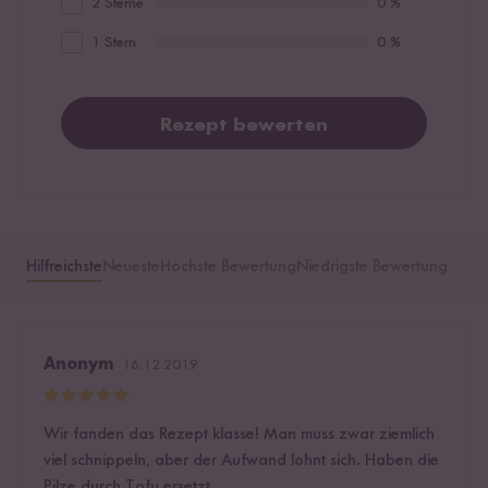
2 Sterne
0 %
1 Stern
0 %
Rezept bewerten
Hilfreichste
Neueste
Höchste Bewertung
Niedrigste Bewertung
Anonym
16.12.2019
Wir fanden das Rezept klasse! Man muss zwar ziemlich
viel schnippeln, aber der Aufwand lohnt sich. Haben die
Pilze durch Tofu ersetzt