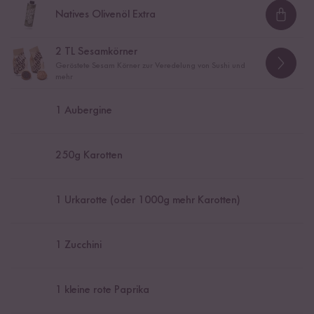
Natives Olivenöl Extra
Loadi
2
TL Sesamkörner
Geröstete Sesam Körner zur Veredelung von Sushi und
mehr
1
Aubergine
250
g Karotten
1
Urkarotte (oder 1000g mehr Karotten)
1
Zucchini
1
kleine rote Paprika