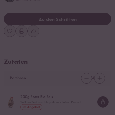
Zu den Schritten
Zutaten
Portionen
4
200
g Roter Bio Reis
Vollkorn Bio-Rosso Integrale aus Italien, Piemont
Loadi
im Angebot