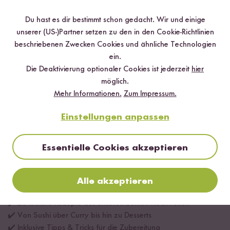
ab CHF 6.30
ab
CHF 10.50 / kg
Du hast es dir bestimmt schon gedacht. Wir und einige
unserer (US-)Partner setzen zu den in den Cookie-Richtlinien
beschriebenen Zwecken Cookies und ähnliche Technologien
ein.
Die Deaktivierung optionaler Cookies ist jederzeit
hier
möglich.
Mehr Informationen.
Zum Impressum.
Einstellungen anpassen
Essentielle Cookies akzeptieren
Alle akzeptieren
Digitales Rezeptbuch per E-Mail
✔️ 25 leckere Rezepte aus unseren bunten Kochwelten
✔️ Von Sushi über Curry bis hin zu Desserts
✔️ Inklusive Tipps & Tricks für die Zubereitung