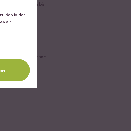
organg wiederholen bis
 zu den in den
en ein.
inuten bei geschlossenem
en