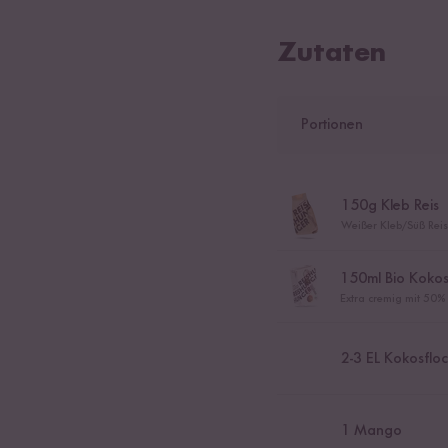
Zutaten
Portionen
150
g Kleb Reis
Weißer Kleb/Süß Rei
150
ml Bio Kokos
Extra cremig mit 50%
2
-
3
EL Kokosflo
1
Mango