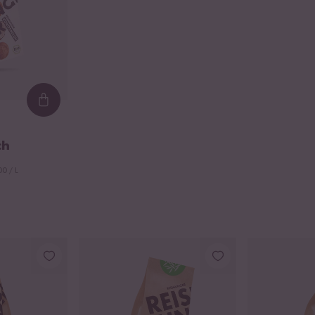
Loading...
ch
0 / L