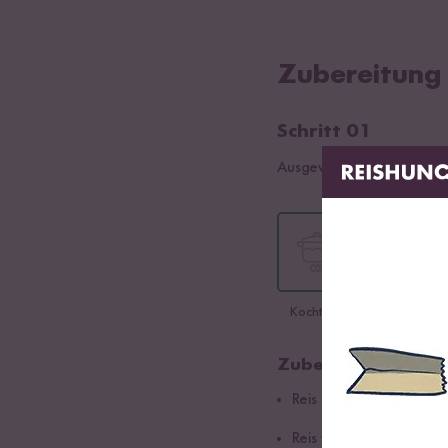
Zubereitung
Schritt 01
Ausgewählte Sorte:
Kleb R
Kochtopf
Reiskocher
Zubereitung im Ko
Reis in einen Kochtopf 
Reis waschen. Den Reis