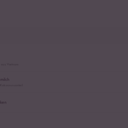
s aus Vietnam
milch
 Kokosnussanteil
cken