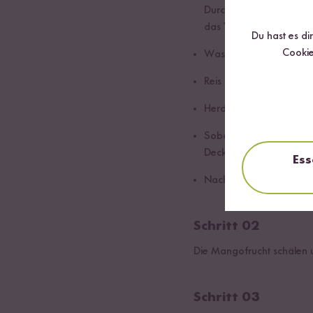
Durch die überschüssig
das Wasser klar bleibt.
Du hast es di
Cookie
Wasser dazugeben. Nac
Reis zwei Stunden einwe
Herd auf die höchste Hit
Sobald das Wasser kocht
Deckel köcheln lassen 
Ess
Nach Belieben ein Stück
Schritt 02
Die Mangofrucht schälen u
Schritt 03