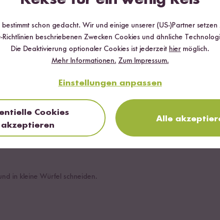
e Stärke wird das Wasser trüb. Nun das Wasser abgießen und den V
r bestimmt schon gedacht. Wir und einige unserer (US-)Partner setzen
-Richtlinien beschriebenen Zwecken Cookies und ähnliche Technologi
h Belieben salzen.
Die Deaktivierung optionaler Cookies ist jederzeit
hier
möglich.
ichen lassen.
Mehr Informationen.
Zum Impressum.
zestufe stellen und Reis aufkochen lassen.
Einstellungen anpassen
, den Herd auf die mittlere Hitzestufe stellen und den Reis ca. 25 M
bis das Wasser komplett aufgesogen wurde.
entielle Cookies
Alle akzeptier
akzeptieren
 Butter hinzufügen.
nd in kleine Würfel schneiden.