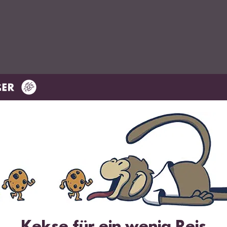
eis
Mikrowelle
Dämpfer
chtopf:
geben.
 mit kaltem Wasser bedecken. Mit den Händen den Reis in kreisend
Kekse für ein wenig Reis