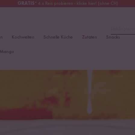
GRATIS
* 4 x Reis probieren - klicke hier! (ohne CH)
chweiz
Alle Zölle & Steuern
inklusive
Lieblingspro
en
Kochwelten
Schnelle Küche
Zutaten
Snacks
t Mango