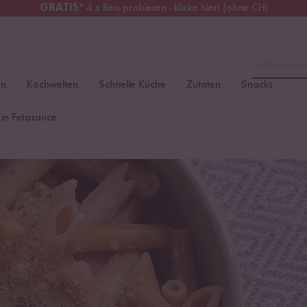
GRATIS
* 4 x Reis probieren - klicke hier! (ohne CH)
chweiz
Alle Zölle & Steuern
inklusive
Lieblingspro
en
Kochwelten
Schnelle Küche
Zutaten
Snacks
 in Fetasauce