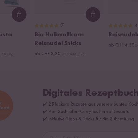
Loading...
Loading...
7
4
asta
Bio Halbvollkorn
Reisnudel
Reisnudel Sticks
ab CHF 4.50
CH
ab CHF 3.20
.58 / kg
CHF 16.00 / kg
Digitales Rezeptbuch
✔️ 25 leckere Rezepte aus unseren bunten Koc
✔️ Von Sushi über Curry bis hin zu Desserts
✔️ Inklusive Tipps & Tricks für die Zubereitung