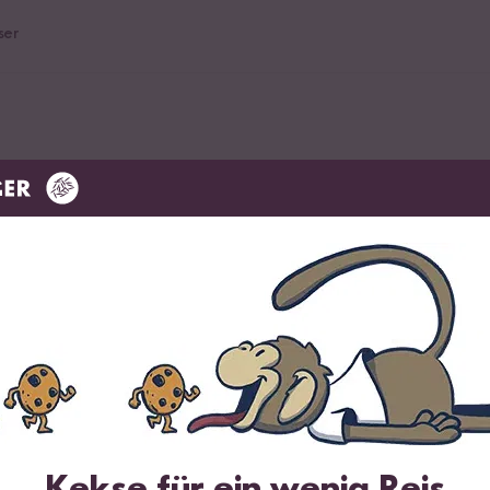
ser
angaben zubereiten.
i 30ml Nudelwasser auffangen.
Kekse für ein wenig Reis