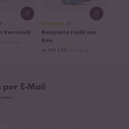
Loading...
Loading...
9
51
n Vermicelli
Reispasta Fusilli aus
Reis
F 11.25 / kg
ab CHF 5.20
CHF 13.00 / kg
 per E-Mail
hwelten