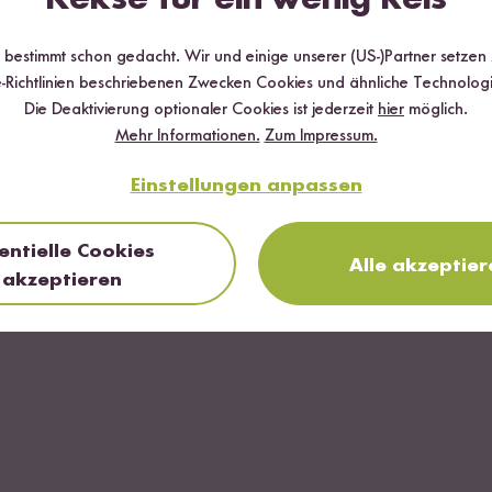
und dem zurückgehaltenen Nudelwasser wieder zurück in den Topf ge
r bestimmt schon gedacht. Wir und einige unserer (US-)Partner setzen
h der Feta mit dem Wasser verbunden hat. Auf einem Teller anrichten
-Richtlinien beschriebenen Zwecken Cookies und ähnliche Technologi
Die Deaktivierung optionaler Cookies ist jederzeit
hier
möglich.
Mehr Informationen.
Zum Impressum.
FERTIG
Einstellungen anpassen
entielle Cookies
Alle akzeptier
akzeptieren