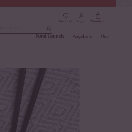
(4.76)
Trusted Shops
Merkliste
Login
Warenkorb
dukt finden ...
Sumi Launch
Angebote
Neu