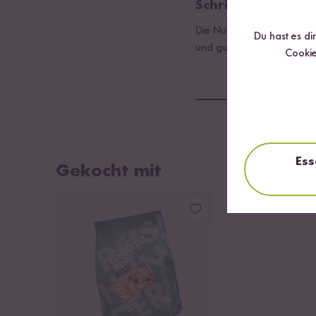
Schritt 03
Die Nudeln mit dem Feta 
Du hast es di
und gut umrühren, bis sic
Cookie
Ess
Gekocht mit