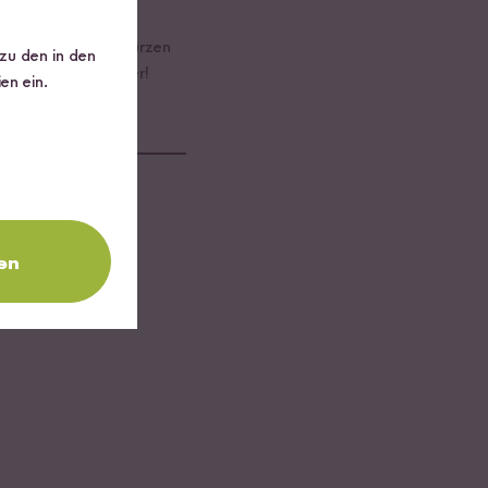
ben. Mit Pfeffer würzen
 zu den in den
 & guten Pastahunger!
en ein.
en