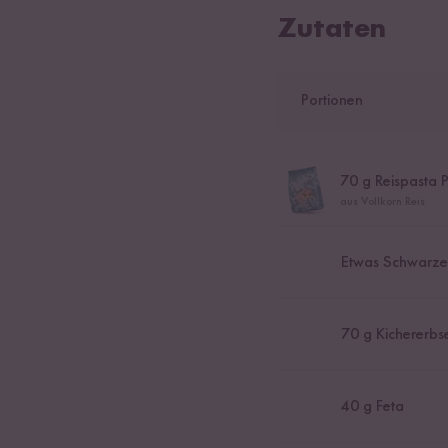
Zutaten
Portionen
70
g Reispasta P
aus Vollkorn Reis
Etwas Schwarze
70
g Kichererbs
40
g Feta