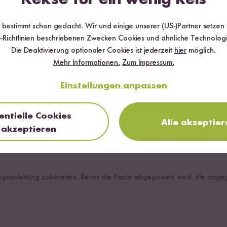
r bestimmt schon gedacht. Wir und einige unserer (US-)Partner setzen
-Richtlinien beschriebenen Zwecken Cookies und ähnliche Technologi
Die Deaktivierung optionaler Cookies ist jederzeit
hier
möglich.
Mehr Informationen.
Zum Impressum.
Einstellungen anpassen
eit für ein paar Stunden in heißes Wasser legen, sodass sie aufquel
entielle Cookies
Alle akzeptier
 Nüsse einweichen dürfen, desto cremiger wird die Soße.)
akzeptieren
ngsanleitung zubereiten. Bevor die Pasta abgegossen wird, die an