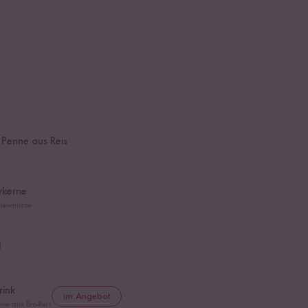
 Penne aus Reis
wkerne
shewnüsse
l
rink
im Angebot
ve aus Bio-Reis