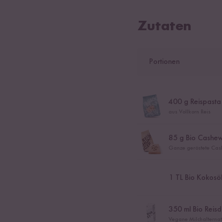
Zutaten
Portionen
400
g Reispasta
aus Vollkorn Reis
85
g Bio Cashe
Ganze geröstete Ca
1
TL Bio Kokosö
350
ml Bio Reisd
Vegane Milchalternati