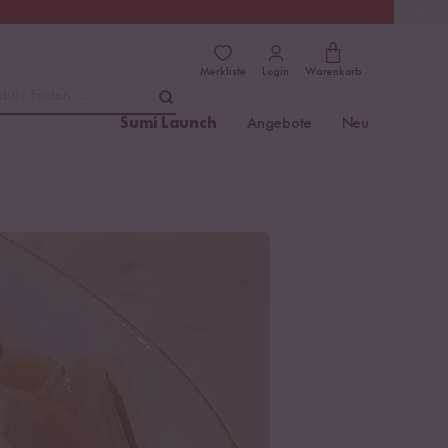
(4.76)
Trusted Shops
Merkliste
Login
Warenkorb
dukt finden ...
Sumi Launch
Angebote
Neu