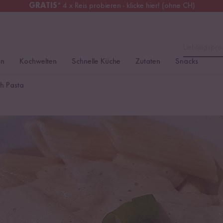
GRATIS
* 4 x Reis probieren - klicke hier! (ohne CH)
chweiz
Alle Zölle & Steuern
inklusive
Lieblingspro
en
Kochwelten
Schnelle Küche
Zutaten
Snacks
h Pasta