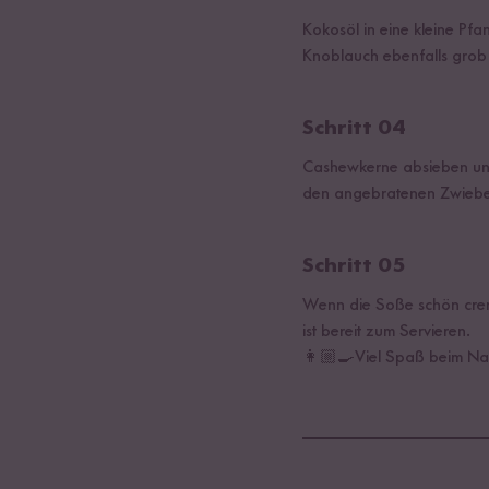
Kokosöl in eine kleine Pfa
Knoblauch ebenfalls grob 
Schritt 04
Cashewkerne absieben und
den angebratenen Zwiebel
Schritt 05
Wenn die Soße schön cremi
ist bereit zum Servieren.
👩🏼‍🍳Viel Spaß beim N