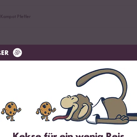
 Kampot Pfeffer
en
chwasser
t
n
Kekse für ein wenig Reis