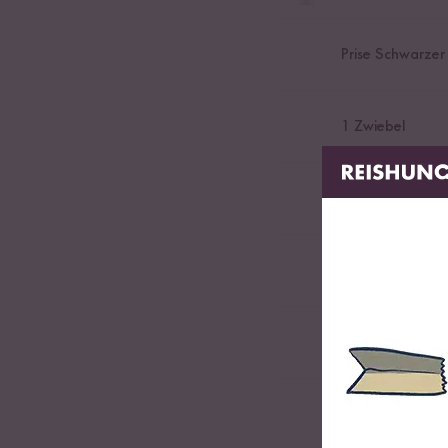
Prise Schwarzer
1
Zwiebel
4
Knoblauchzeh
60
ml Nudel Ko
1
TL Zitronensaf
4
TL Hefeflocke