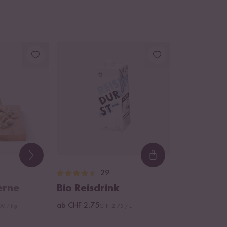
Loading...
29
erne
Bio Reisdrink
ab CHF 2.75
00 / kg
CHF 2.75 / L