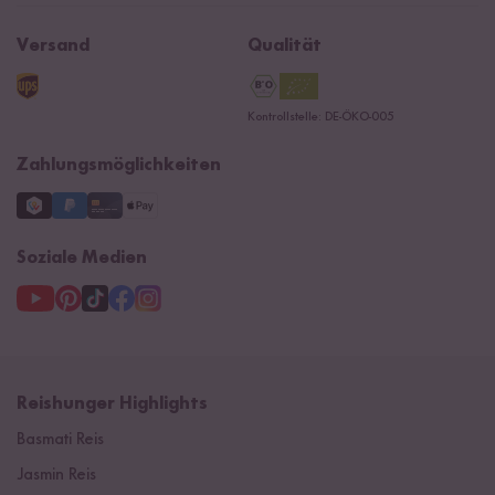
Affiliate
Jobs
Reishunger Magazin
Widerrufsrecht
B2B
Navacopah
Versand
Qualität
Kontaktformular
AGB
Reishunger Gutscheine
Datenschutzerklärung
Ersatzteile
Kontrollstelle: DE-ÖKO-005
Impressum
Zahlungsmöglichkeiten
Soziale Medien
Reishunger Highlights
Basmati Reis
Jasmin Reis