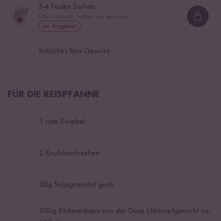
3
-
4
Fäden Safran
Edler »Sargol« Saffron aus dem Iran
Loadi
im Angebot
Indisches Reis Gewürz
FÜR DIE REISPFANNE
1
rote Zwiebel
2
Knoblauchzehen
50
g Sojagranulat grob
200
g Kichererbsen aus der Dose (Abtropfgewicht ca.