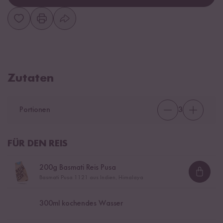
Zutaten
Portionen
3
FÜR DEN REIS
200
g Basmati Reis Pusa
Loadi
Basmati Pusa 1121 aus Indien, Himalaya
300
ml kochendes Wasser