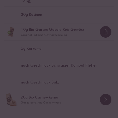
133g)
30
g Rosinen
10
g Bio Garam Masala Reis Gewürz
Loadi
Original indische Gewürzmischung
5
g Kurkuma
nach Geschmack Schwarzer Kampot Pfeffer
nach Geschmack Salz
20
g Bio Cashewkerne
Ganze geröstete Cashewnüsse