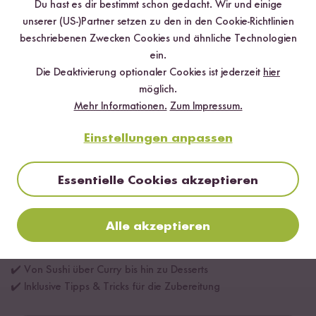
Du hast es dir bestimmt schon gedacht. Wir und einige
unserer (US-)Partner setzen zu den in den Cookie-Richtlinien
beschriebenen Zwecken Cookies und ähnliche Technologien
ein.
Die Deaktivierung optionaler Cookies ist jederzeit
hier
möglich.
Mehr Informationen.
Zum Impressum.
Einstellungen anpassen
Essentielle Cookies akzeptieren
Alle akzeptieren
Digitales Rezeptbuch per E-Mail
✔️ 25 leckere Rezepte aus unseren bunten Kochwelten
✔️ Von Sushi über Curry bis hin zu Desserts
✔️ Inklusive Tipps & Tricks für die Zubereitung