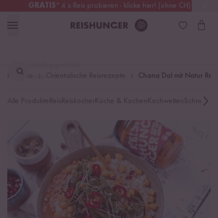
GRATIS
* 4 x Reis probieren - klicke hier! (ohne CH)
Schweiz
Alle Zölle & Steuern
inklusive
Lieblingsprodukt
Rezepte
Orientalische Reisrezepte
Chana Dal mit Natur Reis
finden ...
Alle Produkte
Reis
Reiskocher
Küche & Kochen
Kochwelten
Schnelle K