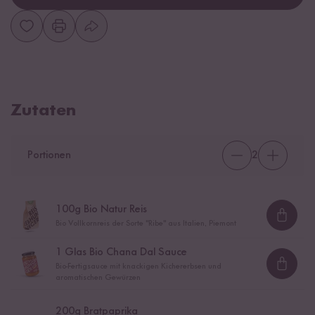
Zutaten
Portionen
2
100
g Bio Natur Reis
Loadi
Bio Vollkornreis der Sorte "Ribe" aus Italien, Piemont
1
Glas Bio Chana Dal Sauce
Bio-Fertigsauce mit knackigen Kichererbsen und
Loadi
aromatischen Gewürzen
200
g Bratpaprika