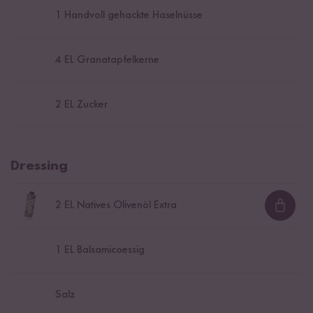
1
Handvoll gehackte Haselnüsse
4
EL Granatapfelkerne
2
EL Zucker
Dressing
2
EL Natives Olivenöl Extra
Loadi
1
EL Balsamicoessig
Salz