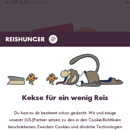
ab CHF 8.50
ab
CHF 34.00 / L
Kekse für ein wenig Reis
Digitales Rezeptbuch per E-Mail
✔️ 25 leckere Rezepte aus unseren bunten Kochwelten
Du hast es dir bestimmt schon gedacht. Wir und einige
✔️ Von Sushi über Curry bis hin zu Desserts
unserer (US-)Partner setzen zu den in den Cookie-Richtlinien
✔️ Inklusive Tipps & Tricks für die Zubereitung
beschriebenen Zwecken Cookies und ähnliche Technologien