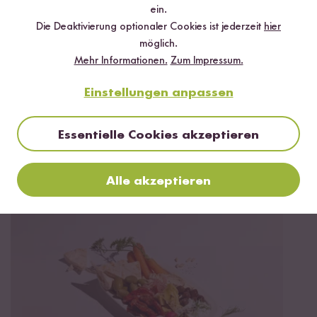
ein.
Die Deaktivierung optionaler Cookies ist jederzeit
hier
möglich.
Mehr Informationen.
Zum Impressum.
Jetzt sichern
Einstellungen anpassen
*Das Digitale Rezeptbuch wird dir nach vollständiger Anmeldung zum Newsletter
per E-Mail zugeschickt.
Essentielle Cookies akzeptieren
Mehr Rezepte mit Natives Olivenöl
Alle akzeptieren
Extra