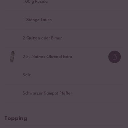
100
g Rucola
1
Stange Lauch
2
Quitten oder Birnen
2
EL Natives Olivenöl Extra
Loadi
Salz
Schwarzer Kampot Pfeffer
Topping