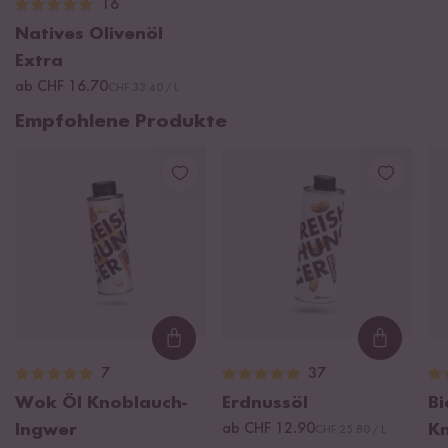
16
Natives Olivenöl
Extra
ab CHF 16.70
CHF 33.40 / L
Empfohlene Produkte
Loading...
Loading
7
37
Wok Öl Knoblauch-
Erdnussöl
Bi
Ingwer
ab CHF 12.90
K
CHF 25.80 / L