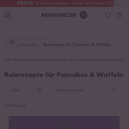
GRATIS
* 4 x Reis probieren - klicke hier! (ohne CH)
Schweiz
Alle Zölle & Steuern
inklusive
Lieblingsprodukt
Start
Rezepte
Reisrezepte für Pancakes & Waffeln
finden ...
Alle Produkte
Reis
Reiskocher
Küche & Kochen
Kochwelten
Schnelle K
Reisrezepte für Pancakes & Waffeln
Filter
Rezept suchen
43 Rezepte