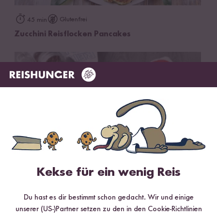
Glutenfrei
45 min
Zucchini Reisflocken Pancakes
Kekse für ein wenig Reis
Vegan
30 min
Du hast es dir bestimmt schon gedacht. Wir und einige
Veganes Reismehl-Pancake-Duo "Black and
unserer (US-)Partner setzen zu den in den Cookie-Richtlinien
White"