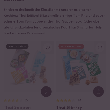
Entdecke thailändische Klassiker mit unserer asiatischen
Kochbox Thai Edition! Blitzschnelle cremige Tom Kha und sauer-
scharfe Tom Yum Suppe in der Thai Suppen Box. Oder aber
alle Grundzutaten für aromatisches Pad Thai & scharfes Holy
Basil – in einer Box vereint.
BALD ZURÜCK
DU SPARST 10 %
Loadi
26
14
Thai Suppen
Thai Stir-Fry