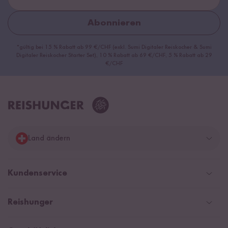
Abonnieren
*gültig bei 15 % Rabatt ab 99 €/CHF (exkl. Sumi Digitaler Reiskocher & Sumi
Digitaler Reiskocher Starter Set), 10 % Rabatt ab 69 €/CHF, 5 % Rabatt ab 29
€/CHF
Land ändern
Deutschland
Kundenservice
Schweiz
Help Center & FAQ
Reishunger
Österreich
Versandinformationen
Newsletter