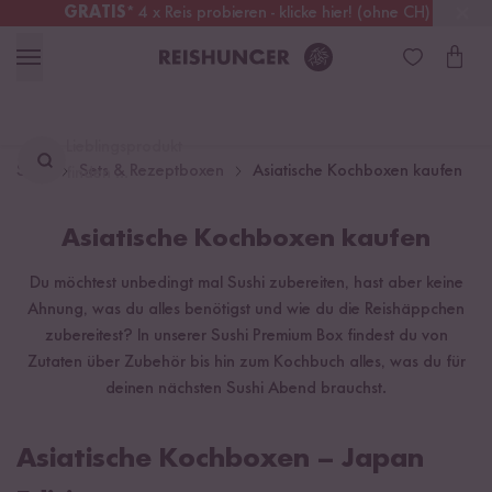
GRATIS
* 4 x Reis probieren - klicke hier! (ohne CH)
Schweiz
Alle Zölle & Steuern
inklusive
Lieblingsprodukt
Start
Sets & Rezeptboxen
Asiatische Kochboxen kaufen
finden ...
Asiatische Kochboxen kaufen
Du möchtest unbedingt mal Sushi zubereiten, hast aber keine
Ahnung, was du alles benötigst und wie du die Reishäppchen
zubereitest? In unserer Sushi Premium Box findest du von
Zutaten über Zubehör bis hin zum Kochbuch alles, was du für
deinen nächsten Sushi Abend brauchst.
Asiatische Kochboxen – Japan