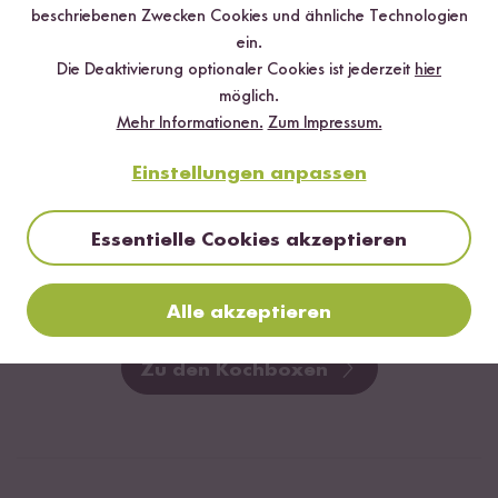
14
beschriebenen Zwecken Cookies und ähnliche Technologien
Teriyaki Udon
ein.
Rezeptbox
Die Deaktivierung optionaler Cookies ist jederzeit
hier
¹
CHF 13.20
CHF 13.90
möglich.
Mehr Informationen.
Zum Impressum.
Niedrigster Preis der letzten 30 Tage:
CHF 13.90
Einstellungen anpassen
Du willst noch mehr Kochboxen?
Essentielle Cookies akzeptieren
Entdecke jetzt noch mehr Kochboxen aus aller Welt!
Alle akzeptieren
Zu den Kochboxen