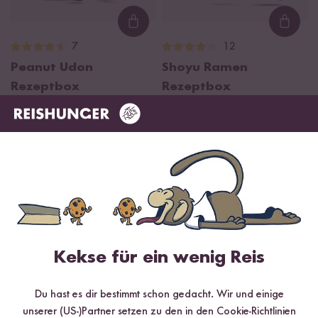
Loading...
Loadi
7
12
Peanut Udon
Shoyu Ramen
Rezeptbox
Rezeptbox
¹
¹
CHF 20.80
CHF 21.90
CHF 17.90
Niedrigster Preis der letzten 30 Tage:
CHF 21.90
DU SPARST 5 %
Kekse für ein wenig Reis
Du hast es dir bestimmt schon gedacht. Wir und einige
Loading...
unserer (US-)Partner setzen zu den in den Cookie-Richtlinien