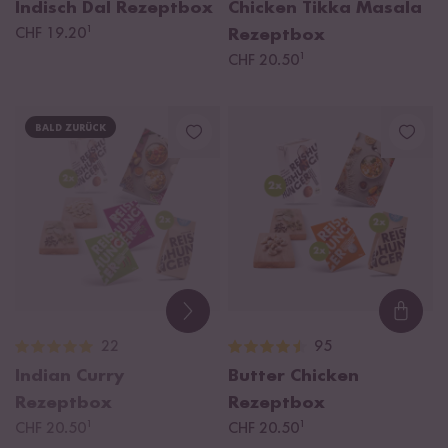
Indisch Dal Rezeptbox
Chicken Tikka Masala
¹
CHF 19.20
Rezeptbox
¹
CHF 20.50
BALD ZURÜCK
Loadi
22
95
Indian Curry
Butter Chicken
Rezeptbox
Rezeptbox
¹
¹
CHF 20.50
CHF 20.50