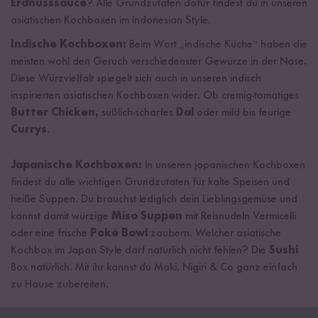
Erdnusssauce
? Alle Grundzutaten dafür findest du in unseren
asiatischen Kochboxen im Indonesian Style.
Indische Kochboxen:
Beim Wort „indische Küche“ haben die
meisten wohl den Geruch verschiedenster Gewürze in der Nase.
Diese Würzvielfalt spiegelt sich auch in unseren indisch
inspirierten asiatischen Kochboxen wider. Ob cremig-tomatiges
Butter Chicken,
süßlich-scharfes
Dal
oder mild bis feurige
Currys
.
Japanische Kochboxen:
In unseren japanischen Kochboxen
findest du alle wichtigen Grundzutaten für kalte Speisen und
heiße Suppen. Du brauchst lediglich dein Lieblingsgemüse und
kannst damit würzige
Miso Suppen
mit Reisnudeln Vermicelli
oder eine frische
Poké Bowl
zaubern. Welcher asiatische
Kochbox im Japan Style darf natürlich nicht fehlen? Die
Sushi
Box natürlich. Mit ihr kannst du Maki, Nigiri & Co ganz einfach
zu Hause zubereiten.