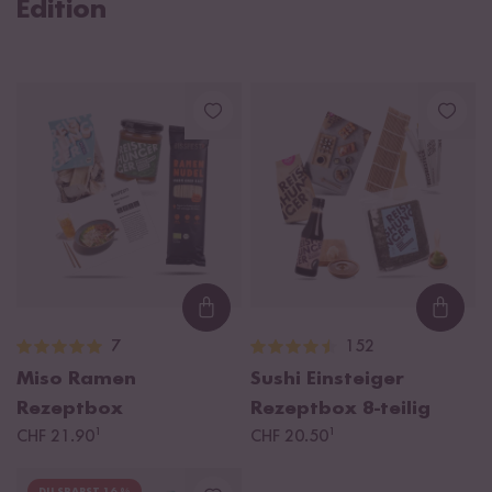
Edition
Loading...
Loadi
7
152
Miso Ramen
Sushi Einsteiger
Rezeptbox
Rezeptbox
8-teilig
¹
¹
CHF 21.90
CHF 20.50