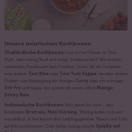
Unsere asiatischen Kochboxen
Thailändische Kochboxen:
Lust auf ein Dinner im Thai
Style, aber wenig Bock auf ewige Zutatensuche? Mit unseren
asiatischen Kochboxen kein Problem. Gönn' dir als Vorspeise
eine leckere
Tom Kha
oder
Tom Yum Suppe
, serviere deinen
Gästen zum Hauptgang ein feuriges
Curry
oder ein würziges
Stir Fry
und toppe das ganze mit einem süßen
Mango
Sticky Reis
.
Indonesische Kochboxen:
Wer kennt ihn nicht – den
berühmten
Bratreis, Nasi Goreng
. Würzig lecker und sehr
wandelbar. In ihm kannst dein Lieblingsgemüse, Fleisch und Tofu
perfekt kombinieren. Oder lieber nussig-scharfe
Spieße mit