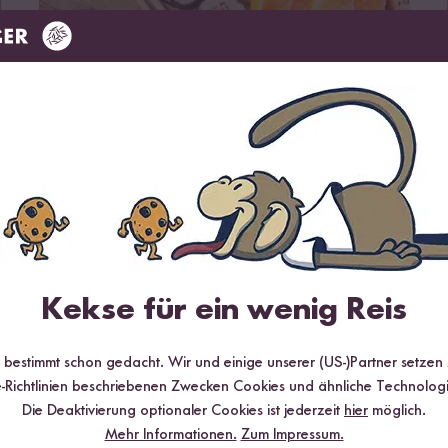
Ist Sushi glutenfrei?
2 Minuten Lesezeit
Glutenfreier Sushi Genuss? Eigentlich ja!
|
Richtige
Zutaten für glutenfreies Sushi
|
Das könnte dich auch
interessieren!
Der richtige Reis für Sushi
Kekse für ein wenig Reis
r bestimmt schon gedacht. Wir und einige unserer (US-)Partner setzen
-Richtlinien beschriebenen Zwecken Cookies und ähnliche Technologi
Die Deaktivierung optionaler Cookies ist jederzeit
hier
möglich.
Mehr Informationen.
Zum Impressum.