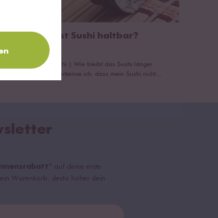
Wie lange ist Sushi haltbar?
2 Minuten Lesezeit
en
Haltbarkeit von Sushi
|
Wie bleibt das Sushi länger
haltbar?
|
Woran erkenne ich, dass mein Sushi nicht
mehr haltbar ist?
|
Das könnte dich auch interessieren!
sletter
mmensrabatt*
auf deine erste
r dein Warenkorb, desto höher dein