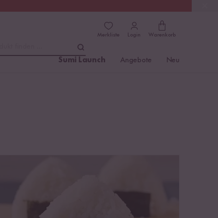
(4.76)
Trusted Shops
Merkliste
Login
Warenkorb
dukt finden ...
Sumi Launch
Angebote
Neu
Onigiri - Kultige Reisbällchen aus Japan