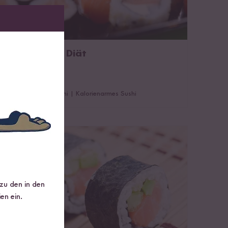
Sushi in der Diät
2 Minuten Lesezeit
Abnehmen mit Sushi
|
Kalorienarmes Sushi
Wie lange ist Sushi haltbar?
 zu den in den
en ein.