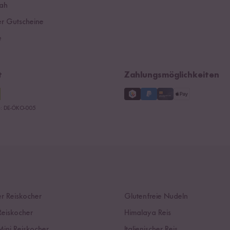
ah
r Gutscheine
e
t
Zahlungsmöglichkeiten
le: DE-ÖKO-005
r Reiskocher
Glutenfreie Nudeln
Reiskocher
Himalaya Reis
Mini Reiskocher
Italienischer Reis