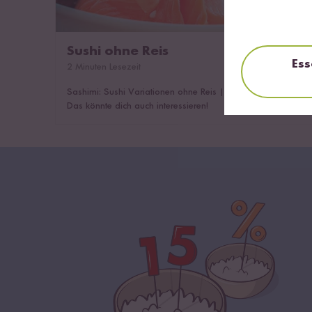
Sushi ohne Reis
Ess
2 Minuten Lesezeit
Sashimi: Sushi Variationen ohne Reis
|
Low Carb Sushi
|
Das könnte dich auch interessieren!