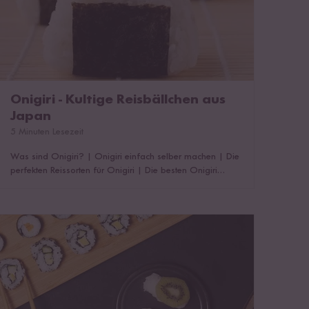
Onigiri - Kultige Reisbällchen aus
Japan
5 Minuten Lesezeit
Was sind Onigiri?
|
Onigiri einfach selber machen
|
Die
perfekten Reissorten für Onigiri
|
Die besten Onigiri
Füllungen
|
Onigiri Rezeptideen
|
Das könnte dich auch
interessieren!
Sushi richtig essen