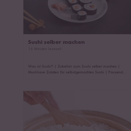
Sushi selber machen
14 Minuten Lesezeit
Was ist Sushi?
|
Zubehör zum Sushi selber machen
|
Must-have Zutaten für selbstgemachtes Sushi
|
Passende
Produkte für selbstgemachtes Sushi
|
Der perfekte Sushi
Reis
|
Passendes Zubehör & Zutaten für die Zubereitung
von Sushi Reis
|
Sushi Arten
|
Sushi zubereiten: Schritt für
Sushi Reis richtig würzen
Schritt Anleitung
|
Sushi Rezeptanleitungen
|
Sushi
servieren & richtig essen
|
Das könnte dich auch
interessieren!