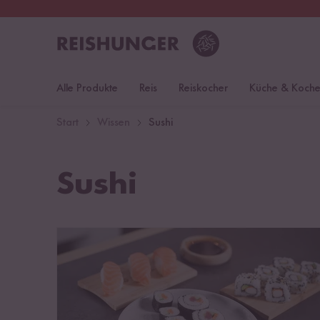
30 Tage
Rückgaberecht
S
Alle Produkte
Reis
Reiskocher
Küche & Koch
Start
Wissen
Sushi
Sushi
Sushi selber machen