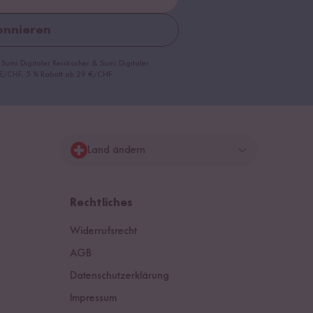
nnieren
 Sumi Digitaler Reiskocher & Sumi Digitaler
9 €/CHF, 5 % Rabatt ab 29 €/CHF
Land ändern
Deutschland
Rechtliches
Schweiz
Widerrufsrecht
Österreich
AGB
Datenschutzerklärung
Niederlande
Impressum