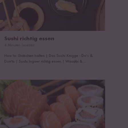
Sushi richtig essen
4 Minuten Lesezeit
How to: Stäbchen halten
|
Das Sushi Knigge - Do's &
Don'ts
|
Sushi Ingwer richtig essen
|
Wasabi &
Sojasauce – weniger ist mehr
|
Die richtige Reihenfolge
|
Das könnte dich auch interessieren!
Sushi in der Diät