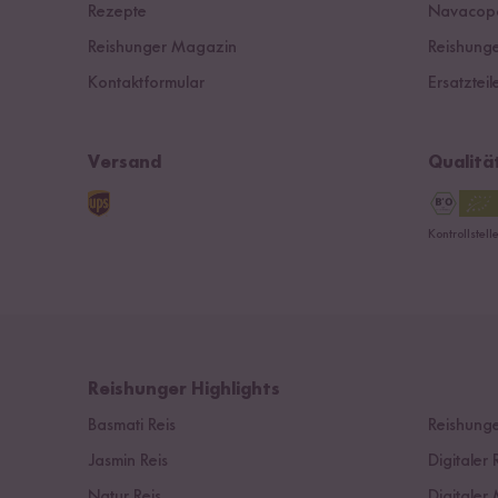
Rezepte
Navacop
Reishunger Magazin
Reishunge
Kontaktformular
Ersatzteil
Versand
Qualitä
Kontrollstel
Reishunger Highlights
Basmati Reis
Reishunge
Jasmin Reis
Digitaler 
Natur Reis
Digitaler 