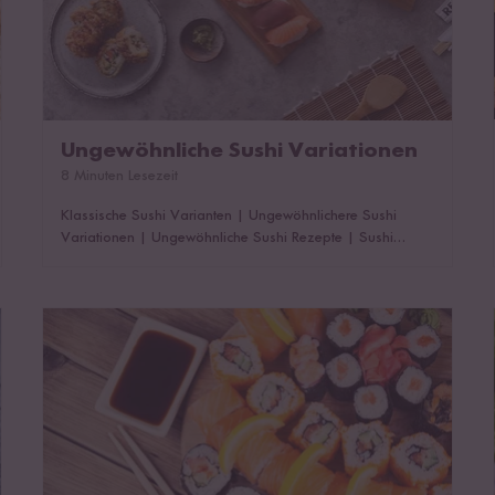
Ungewöhnliche Sushi Variationen
8 Minuten Lesezeit
Klassische Sushi Varianten
|
Ungewöhnlichere Sushi
Variationen
|
Ungewöhnliche Sushi Rezepte
|
Sushi
Trends weltweit
|
Das könnte dich auch interessieren!
Ist Sushi glutenfrei?