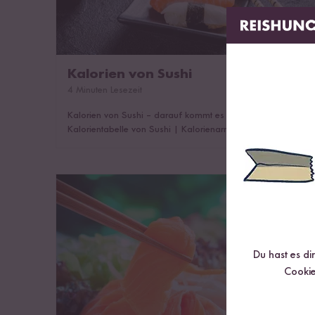
Kalorien von Sushi
4 Minuten Lesezeit
Kalorien von Sushi – darauf kommt es an
|
Kalorientabelle von Sushi
|
Kalorienarmes vs.
kalorienreiches Sushi
|
Sushi Zutaten ganz einfach nach
Hause bestellen
|
Sushi Nährwerte
|
Das könnte dich
auch interessieren!
Sushi ohne Reis
Du hast es di
Cookie