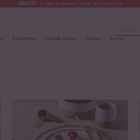
GRATIS
* 4 x Reis probieren - klicke hier! (ohne CH)
chweiz
Alle Zölle & Steuern
inklusive
Lieblingspro
en
Kochwelten
Schnelle Küche
Zutaten
Snacks
Sushi mit Milchreis?