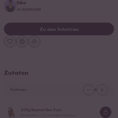
Diba
zur Autorenseite
Zu den Schritten
Zutaten
Portionen
4
200
g Basmati Reis Pusa
Loadi
Basmati Pusa 1121 aus Indien, Himalaya