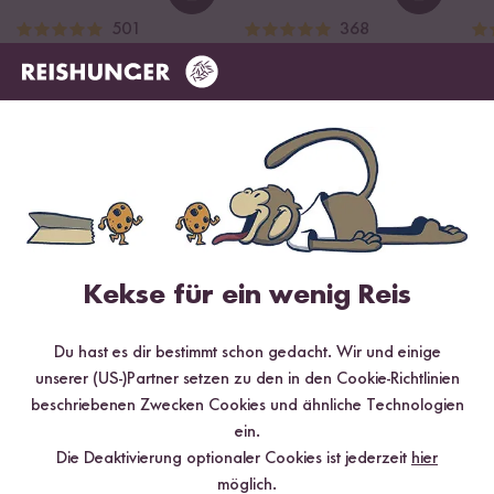
Loading...
Loading
501
368
Bio Basmati Reis
Jasmin Reis
G
ab CHF 5.20
ab CHF 5.20
Re
CHF 8.67 / kg
CHF 8.67 / kg
ab
Kekse für ein wenig Reis
Du hast es dir bestimmt schon gedacht. Wir und einige
unserer (US-)Partner setzen zu den in den Cookie-Richtlinien
beschriebenen Zwecken Cookies und ähnliche Technologien
ein.
Die Deaktivierung optionaler Cookies ist jederzeit
hier
möglich.