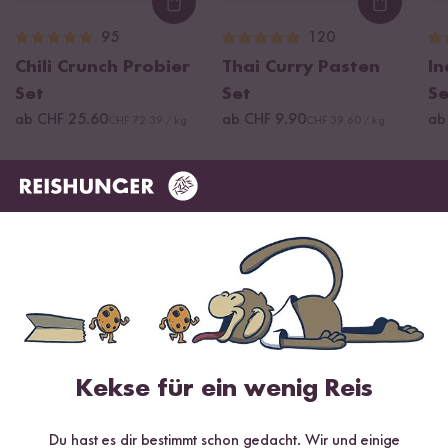
Loading...
Loading
95
120
Chili Crunch Probier
Thai Curry Pasten
In
Set
Set
Se
ab CHF 25.60
ab CHF 9.90
ab
CHF 72.39 / kg
CHF 39.60 / kg
Kekse für ein wenig Reis
Du hast es dir bestimmt schon gedacht. Wir und einige