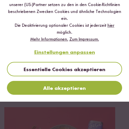
Digitales Rezeptbuch per E-Mail
unserer (US-)Partner setzen zu den in den Cookie-Richtlinien
beschriebenen Zwecken Cookies und ähnliche Technologien
✔️ 25 leckere Rezepte aus unseren bunten Kochwelten
ein.
✔️ Von Sushi über Curry bis hin zu Desserts
Die Deaktivierung optionaler Cookies ist jederzeit
hier
✔️ Inklusive Tipps & Tricks für die Zubereitung
möglich.
Mehr Informationen.
Zum Impressum.
Einstellungen anpassen
Jetzt sichern
Essentielle Cookies akzeptieren
*Das Digitale Rezeptbuch wird dir nach vollständiger Anmeldung zum Newsletter
per E-Mail zugeschickt.
Alle akzeptieren
Mehr Rezepte mit Bio Shiro Miso Paste