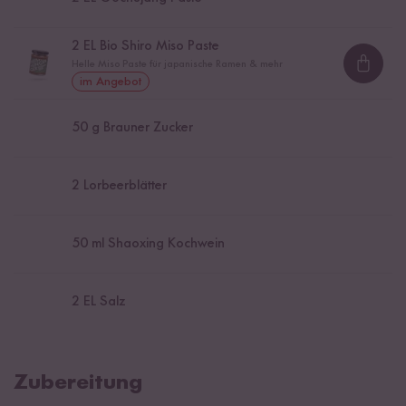
2
EL Bio Shiro Miso Paste
Helle Miso Paste für japanische Ramen & mehr
Loadi
im Angebot
50
g Brauner Zucker
2
Lorbeerblätter
50
ml Shaoxing Kochwein
2
EL Salz
Zubereitung