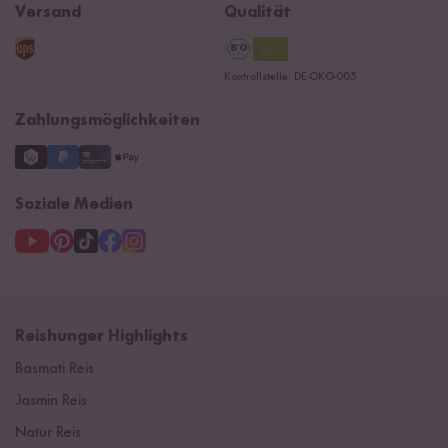
B2B
Navacopah
Versand
Qualität
Kontaktformular
AGB
Reishunger Gutscheine
Datenschutzerklärung
Ersatzteile
Kontrollstelle: DE-ÖKO-005
Impressum
Zahlungsmöglichkeiten
Soziale Medien
Reishunger Highlights
Basmati Reis
Jasmin Reis
Natur Reis