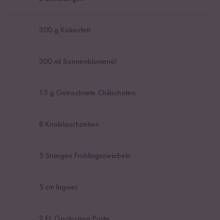
300
g Kokosfett
300
ml Sonnenblumenöl
15
g Getrocknete Chilischoten
8
Knoblauchzehen
5
Stangen Frühlingszwiebeln
5
cm Ingwer
2
EL Gochujang Paste