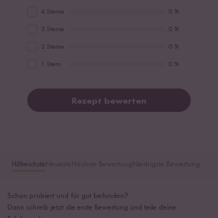
4 Sterne
0 %
3 Sterne
0 %
2 Sterne
0 %
1 Stern
0 %
Rezept bewerten
Hilfreichste
Neueste
Höchste Bewertung
Niedrigste Bewertung
Schon probiert und für gut befunden?
Dann schreib jetzt die erste Bewertung und teile deine