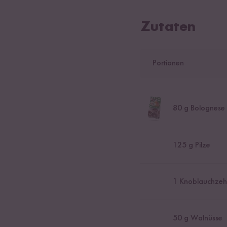
Zutaten
Portionen
80
g Bolognese
125
g Pilze
1
Knoblauchzeh
50
g Walnüsse