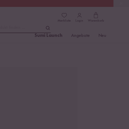
(4.76)
Trusted Shops
Merkliste
Login
Warenkorb
dukt finden ...
Sumi Launch
Angebote
Neu