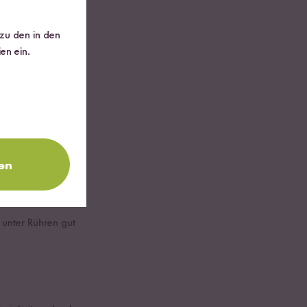
 zu den in den
en ein.
en
unter Rühren gut