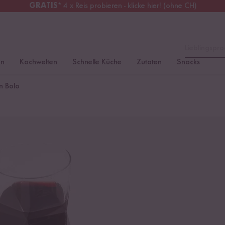
GRATIS
* 4 x Reis probieren - klicke hier! (ohne CH)
chweiz
Alle Zölle & Steuern
inklusive
Lieblingspro
en
Kochwelten
Schnelle Küche
Zutaten
Snacks
n Bolo