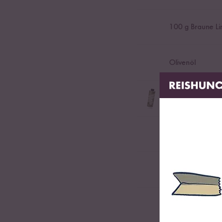
100
g Braune Li
Olivenöl
Natives Olivenöl
680
g Passierte
200
ml Gemüse
Spaghetti