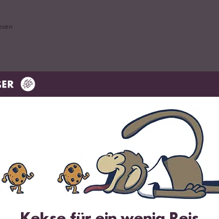
nsen
 Extra
 Tomaten
brühe
Kekse für ein wenig Reis