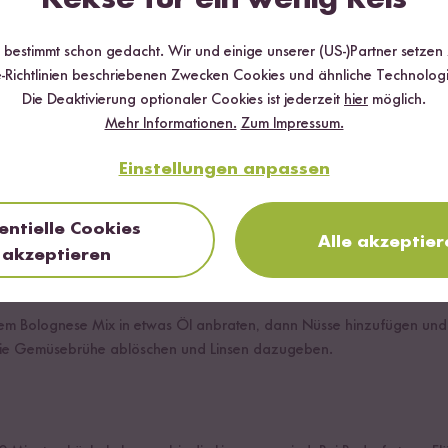
r bestimmt schon gedacht. Wir und einige unserer (US-)Partner setzen
-Richtlinien beschriebenen Zwecken Cookies und ähnliche Technologi
Die Deaktivierung optionaler Cookies ist jederzeit
hier
möglich.
Mehr Informationen.
Zum Impressum.
Einstellungen anpassen
 Walnüsse fein hacken. Linsen waschen.
entielle Cookies
Alle akzeptier
akzeptieren
dem Bolognese Mix in etwas Öl anbraten, dann Nüsse hinzufügen und 
wie Gemüsebrühe ablöschen und Linsen dazugeben.