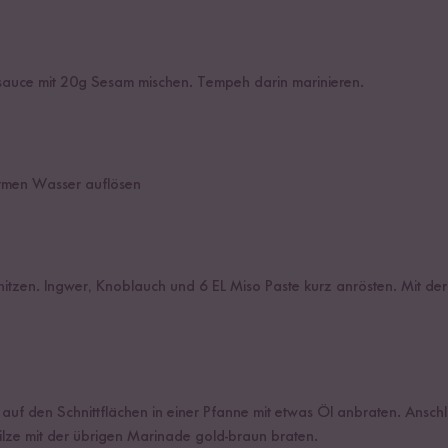
sauce mit 20g Sesam mischen. Tempeh darin marinieren.
rmen Wasser auflösen
hitzen. Ingwer, Knoblauch und 6 EL Miso Paste kurz anrösten. Mit d
uf den Schnittflächen in einer Pfanne mit etwas Öl anbraten. Ansc
lze mit der übrigen Marinade gold-braun braten.