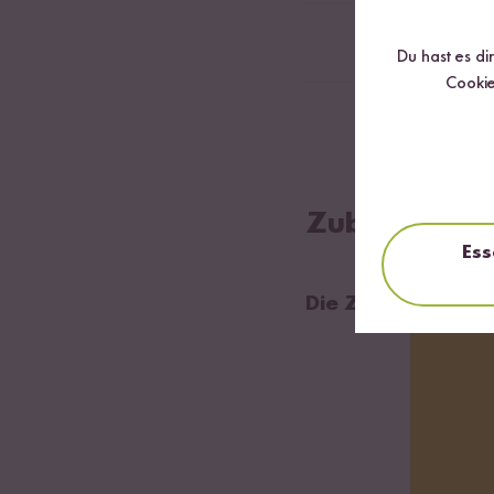
1
cm Ingwer
Du hast es di
Cookie
Neutrales Öl
Zubereitung
Ess
Die Zubereitung 