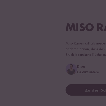
MISO 
Miso Ramen gilt als ausges
anderen daran, dass das G
Stück japanische Küche au
Diba
zur Autorenseite
Zu den Sc