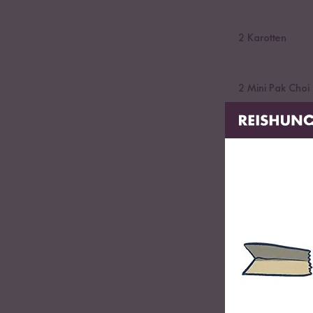
2
Karotten
2
Mini Pak Choi
1
Knoblauchzeh
1
Frühlingszwieb
1
Handvoll Kori
Je
1
EL Sesamöl