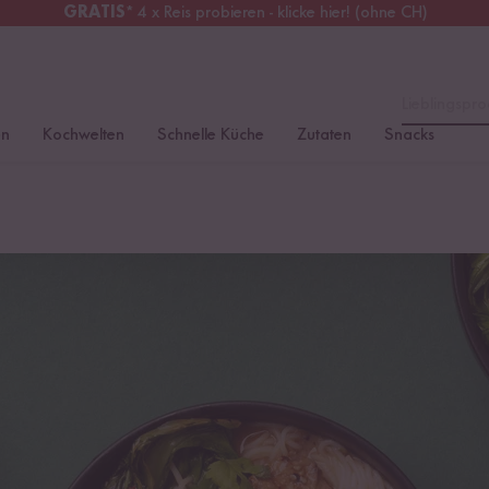
GRATIS
* 4 x Reis probieren - klicke hier! (ohne CH)
chweiz
Alle Zölle & Steuern
inklusive
Lieblingspro
en
Kochwelten
Schnelle Küche
Zutaten
Snacks