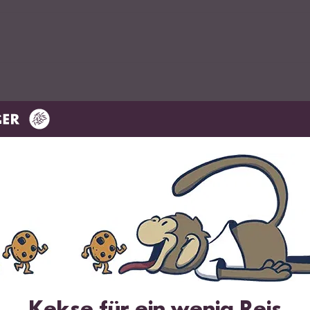
e
el
ander
 und Sojasauce
Kekse für ein wenig Reis