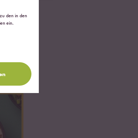
 zu den in den
en ein.
en