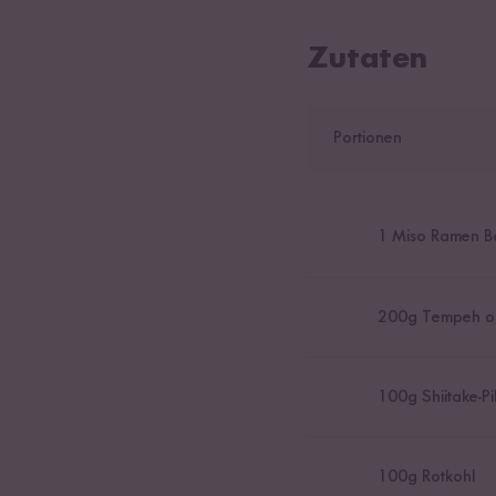
Zutaten
Portionen
1
Miso Ramen B
200
g Tempeh o
100
g Shiitake-Pi
100
g Rotkohl