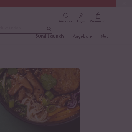
(4.76)
Trusted Shops
Merkliste
Login
Warenkorb
dukt finden ...
Sumi Launch
Angebote
Neu