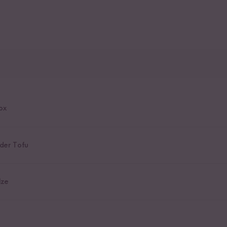
ox
der Tofu
lze