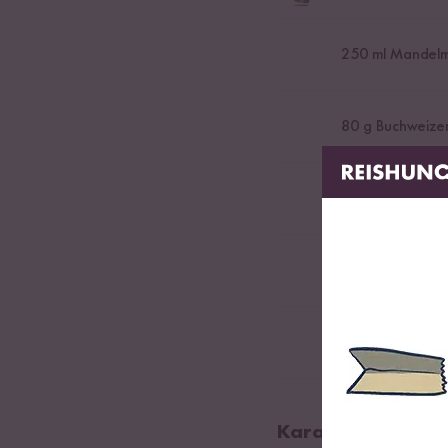
250
ml Mandelm
80
g Buchweize
2
EL Kakaopulve
2
TL Backpulver
1
Pck Vanillezuc
Karamellisierte 