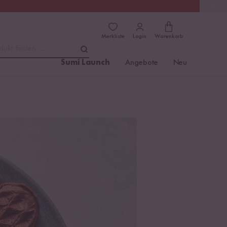
(4.76)
Trusted Shops
Merkliste
Login
Warenkorb
dukt finden ...
Sumi Launch
Angebote
Neu