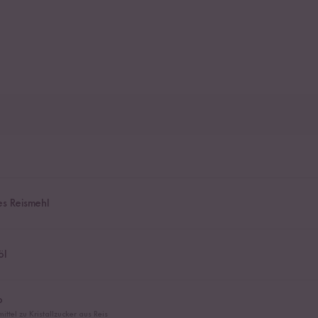
s Reismehl
öl
p
ittel zu Kristallzucker aus Reis