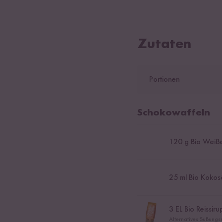
Zutaten
Portionen
Schokowaffeln
120
g Bio Weiße
25
ml Bio Kokos
3
EL Bio Reissiru
Alternatives Süßungsm