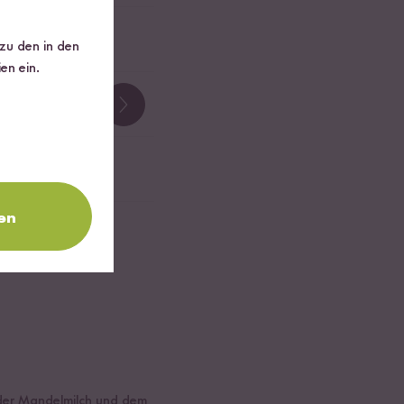
 zu den in den
en ein.
en
, der Mandelmilch und dem