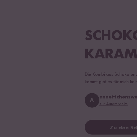
SCHOK
KARAME
Die Kombi aus Schoko und
kommt gibt es für mich kei
annettchenswe
A
zur Autorenseite
Zu den Sc