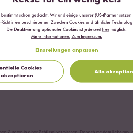
r bestimmt schon gedacht. Wir und einige unserer (US-)Partner setzen
-Richtlinien beschriebenen Zwecken Cookies und ähnliche Technologi
Die Deaktivierung optionaler Cookies ist jederzeit
hier
möglich.
ütenzucker
Mehr Informationen.
Zum Impressum.
Aroma
Einstellungen anpassen
t
entielle Cookies
Alle akzeptier
akzeptieren
enen Zutaten in einer Schüssel vermischen. Danach mit dem Reissirup