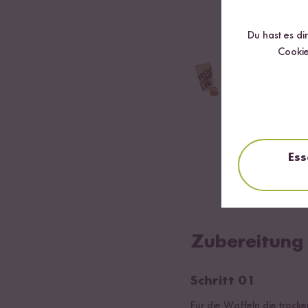
1
EL Bio Kokosöl
Du hast es di
Cookie
1
EL Bio Kokosbl
Für süßes Karamell-
1
TL Ceylon Zim
Ess
2
Bananen
Zubereitung
Schritt 01
Für die Waffeln die trock