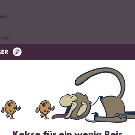
ilch
nmehl
r
ker
Bananen
Kekse für ein wenig Reis