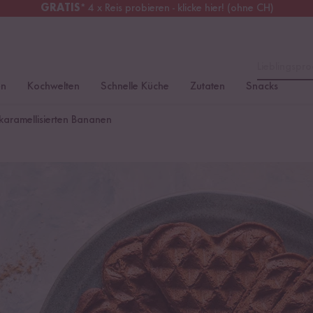
GRATIS
* 4 x Reis probieren - klicke hier! (ohne CH)
chweiz
Alle Zölle & Steuern
inklusive
Lieblingspro
en
Kochwelten
Schnelle Küche
Zutaten
Snacks
karamellisierten Bananen