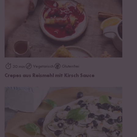
Vegetarisch
Glutenfrei
30 min
Crepes aus Reismehl mit Kirsch Sauce