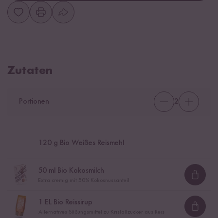
Zutaten
Portionen
2
120
g Bio Weißes Reismehl
50
ml Bio Kokosmilch
Loadi
Extra cremig mit 50% Kokosnussanteil
1
EL Bio Reissirup
Loadi
Alternatives Süßungsmittel zu Kristallzucker aus Reis