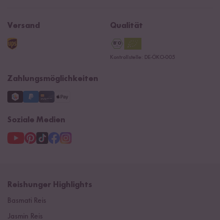
Affiliate
Jobs
Reishunger Magazin
Widerrufsrecht
B2B
Navacopah
Versand
Qualität
Kontaktformular
AGB
Reishunger Gutscheine
Datenschutzerklärung
Ersatzteile
Kontrollstelle: DE-ÖKO-005
Impressum
Zahlungsmöglichkeiten
Soziale Medien
Reishunger Highlights
Basmati Reis
Jasmin Reis