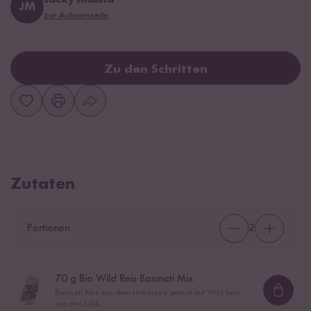
JM
zur Autorenseite
Zu den Schritten
Zutaten
Portionen
2
70
g Bio Wild Reis Basmati Mix
Basmati Reis aus dem Himalaya gemixt mit Wild Reis
Loadi
aus den USA