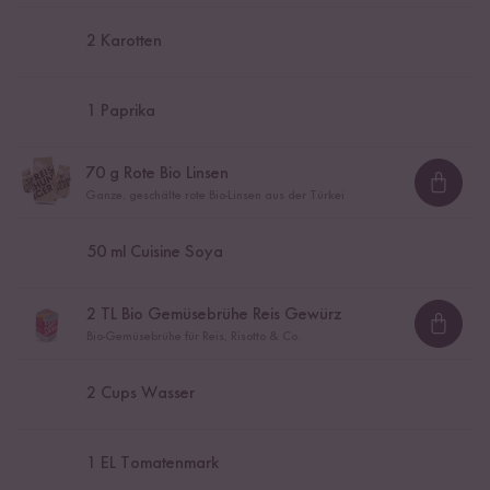
2
Karotten
1
Paprika
70
g Rote Bio Linsen
Loadi
Ganze, geschälte rote Bio-Linsen aus der Türkei
50
ml Cuisine Soya
2
TL Bio Gemüsebrühe Reis Gewürz
Loadi
Bio-Gemüsebrühe für Reis, Risotto & Co.
2
Cups Wasser
1
EL Tomatenmark