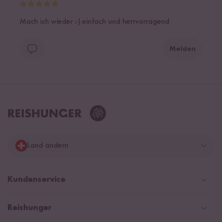
Mach ich wieder :-) einfach und herrvorragend
Melden
Land ändern
Deutschland
Kundenservice
Schweiz
Help Center & FAQ
Reishunger
Österreich
Versandinformationen