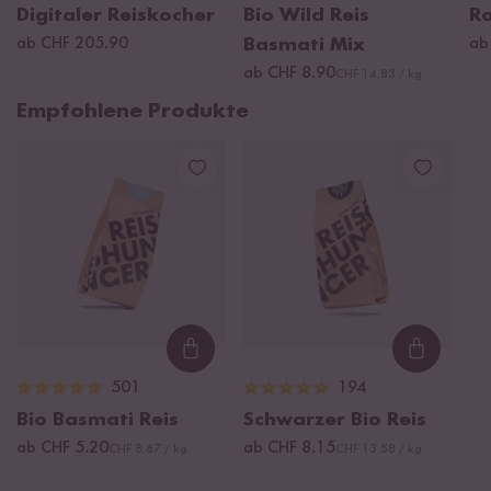
Digitaler Reiskocher
Bio Wild Reis
Ro
ab CHF 205.90
Basmati Mix
ab
ab CHF 8.90
CHF 14.83 / kg
Empfohlene Produkte
Loading...
Loading
501
194
Bio Basmati Reis
Schwarzer Bio Reis
ab CHF 5.20
ab CHF 8.15
CHF 8.67 / kg
CHF 13.58 / kg