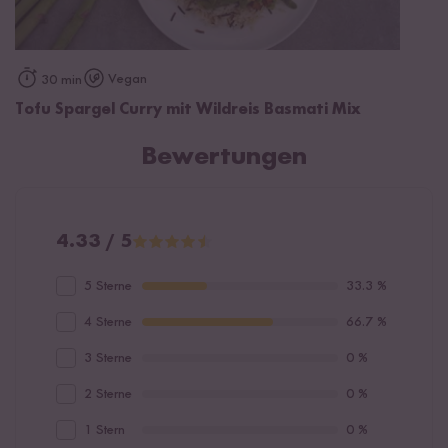
Vegan
30 min
Tofu Spargel Curry mit Wildreis Basmati Mix
Bewertungen
4.33 / 5
5 Sterne
33.3 %
4 Sterne
66.7 %
3 Sterne
0 %
2 Sterne
0 %
1 Stern
0 %